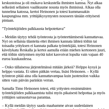
keskustoissa ja oli mukava keskustella ihmisten kanssa. Nyt alkaa
selkeästi sellainen vaalikuume nousta myös ihmisissä. Alkaa olla
tunnelma katossa, kertoi Heinonen ja totesi kummassakin
kaupungissa mm. yrittäjäkysymysten nousseen tänään erityisesti
pintaan.
”Työntekijöiden palkkausta helpotettava”
– Meidän täytyy tehdä työnteosta ja työnteettämisestä kannattavaa.
Nyt on sellaisia tilanteita ettei ihmisen kannata lähteä töihin tai
toisaalta yrityksen ei kannata palkata työntekijää, totesi Heinonen
kävelykatu Reskalla ja kertoi aamulla erään miehen kertoneen juuri,
että töihin siirtymisen myötä tulot kasvoivat lopulta vain vajaan 40
euroa kuukaudessa.
– Onko tällaisessa järjestelmässä mitään järkeä? Helppo kysyä ja
helppo vastata. Ei sitten pätkän vertaa, lisäsi Heinonen. – Kyllä
työnteon pitää aina olla kannattavampaa kuin juotenolon vaikka
sitten vain päivän parinkin verran.
Samalla Timo Heinonen totesi, että yritysten ensimmäisten
työntekijöiden palkkaamista tulisi myös pikaisesti helpottaa ja myös
yrittäjien sairausturvaa parantaa.
– Kyllä meidän täytyy saada maahamme aivan uudenlainen