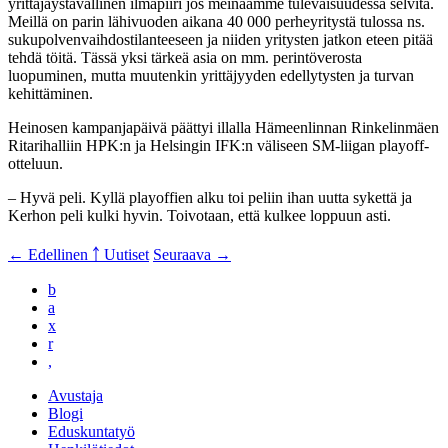
yrittäjäystävällinen ilmapiiri jos meinaamme tulevaisuudessa selvitä.
Meillä on parin lähivuoden aikana 40 000 perheyritystä tulossa ns.
sukupolvenvaihdostilanteeseen ja niiden yritysten jatkon eteen pitää
tehdä töitä. Tässä yksi tärkeä asia on mm. perintöverosta
luopuminen, mutta muutenkin yrittäjyyden edellytysten ja turvan
kehittäminen.
Heinosen kampanjapäivä päättyi illalla Hämeenlinnan Rinkelinmäen
Ritarihalliin HPK:n ja Helsingin IFK:n väliseen SM-liigan playoff-
otteluun.
– Hyvä peli. Kyllä playoffien alku toi peliin ihan uutta sykettä ja
Kerhon peli kulki hyvin. Toivotaan, että kulkee loppuun asti.
← Edellinen
￪ Uutiset
Seuraava →
b
a
x
r
,
Avustaja
Blogi
Eduskuntatyö