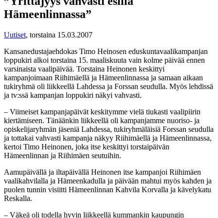
”Yrittäjyys vahvasti esillä
Hämeenlinnassa”
Uutiset
,
torstaina 15.03.2007
Kansanedustajaehdokas Timo Heinosen eduskuntavaalikampanjan
loppukiri alkoi torstaina 15. maaliskuuta vain kolme päivää ennen
varsinaista vaalipäivää. Torstaina Heinonen keskittyi
kampanjoimaan Riihimäellä ja Hämeenlinnassa ja samaan aikaan
tukiryhmä oli liikkeellä Lahdessa ja Forssan seudulla. Myös lehdissä
ja tv:ssä kampanjan loppukiri näkyi vahvasti.
– Viimeiset kampanjapäivät keskitymme vielä tiukasti vaalipiirin
kiertämiseen. Tänäänkin liikkeellä oli kampanjamme nuoriso- ja
opiskelijaryhmän jäseniä Lahdessa, tukiryhmäläisiä Forssan seudulla
ja tottakai vahvasti kampanja näkyy Riihimäellä ja Hämeenlinnassa,
kertoi Timo Heinonen, joka itse keskittyi torstaipäivän
Hämeenlinnan ja Riihimäen seutuihin.
Aamupäivällä ja iltapäivällä Heinonen itse kampanjoi Riihimäen
vaalikahvilalla ja Hämeenkadulla ja päivään mahtui myös kahden ja
puolen tunnin visiitti Hämeenlinnan Kahvila Korvalla ja kävelykatu
Reskalla.
– Väkeä oli todella hyvin liikkeellä kummankin kaupungin