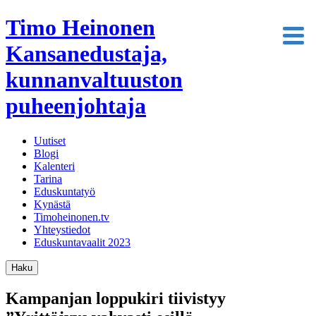
Timo Heinonen
Kansanedustaja,
kunnanvaltuuston
puheenjohtaja
Uutiset
Blogi
Kalenteri
Tarina
Eduskuntatyö
Kynästä
Timoheinonen.tv
Yhteystiedot
Eduskuntavaalit 2023
Haku
Kampanjan loppukiri tiivistyy