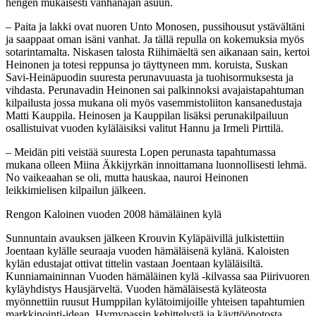
hengen mukaisesti vanhanajan asuun.
– Paita ja lakki ovat nuoren Unto Monosen, pussihousut ystävältäni
ja saappaat oman isäni vanhat. Ja tällä repulla on kokemuksia myös
sotarintamalta. Niskasen talosta Riihimäeltä sen aikanaan sain, kertoi
Heinonen ja totesi reppunsa jo täyttyneen mm. koruista, Suskan
Savi-Heinäpuodin suuresta perunavuuasta ja tuohisormuksesta ja
vihdasta. Perunavadin Heinonen sai palkinnoksi avajaistapahtuman
kilpailusta jossa mukana oli myös vasemmistoliiton kansanedustaja
Matti Kauppila. Heinosen ja Kauppilan lisäksi perunakilpailuun
osallistuivat vuoden kyläläisiksi valitut Hannu ja Irmeli Pirttilä.
– Meidän piti veistää suuresta Lopen perunasta tapahtumassa
mukana olleen Miina Äkkijyrkän innoittamana luonnollisesti lehmä.
No vaikeaahan se oli, mutta hauskaa, nauroi Heinonen
leikkimielisen kilpailun jälkeen.
Rengon Kaloinen vuoden 2008 hämäläinen kylä
Sunnuntain avauksen jälkeen Krouvin Kyläpäivillä julkistettiin
Joentaan kylälle seuraaja vuoden hämäläisenä kylänä. Kaloisten
kylän edustajat ottivat tittelin vastaan Joentaan kyläläisiltä.
Kunniamaininnan Vuoden hämäläinen kylä -kilvassa saa Piirivuoren
kyläyhdistys Hausjärveltä. Vuoden hämäläisestä kyläteosta
myönnettiin ruusut Humppilan kylätoimijoille yhteisen tapahtumien
markkinointi-idean, Hymypassin kehittelystä ja käyttöönotosta.