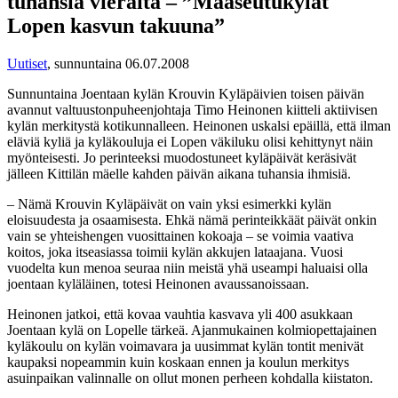
tuhansia vieraita – ”Maaseutukylät
Lopen kasvun takuuna”
Uutiset
,
sunnuntaina 06.07.2008
Sunnuntaina Joentaan kylän Krouvin Kyläpäivien toisen päivän
avannut valtuustonpuheenjohtaja Timo Heinonen kiitteli aktiivisen
kylän merkitystä kotikunnalleen. Heinonen uskalsi epäillä, että ilman
eläviä kyliä ja kyläkouluja ei Lopen väkiluku olisi kehittynyt näin
myönteisesti. Jo perinteeksi muodostuneet kyläpäivät keräsivät
jälleen Kittilän mäelle kahden päivän aikana tuhansia ihmisiä.
– Nämä Krouvin Kyläpäivät on vain yksi esimerkki kylän
eloisuudesta ja osaamisesta. Ehkä nämä perinteikkäät päivät onkin
vain se yhteishengen vuosittainen kokoaja – se voimia vaativa
koitos, joka itseasiassa toimii kylän akkujen lataajana. Vuosi
vuodelta kun menoa seuraa niin meistä yhä useampi haluaisi olla
joentaan kyläläinen, totesi Heinonen avaussanoissaan.
Heinonen jatkoi, että kovaa vauhtia kasvava yli 400 asukkaan
Joentaan kylä on Lopelle tärkeä. Ajanmukainen kolmiopettajainen
kyläkoulu on kylän voimavara ja uusimmat kylän tontit menivät
kaupaksi nopeammin kuin koskaan ennen ja koulun merkitys
asuinpaikan valinnalle on ollut monen perheen kohdalla kiistaton.