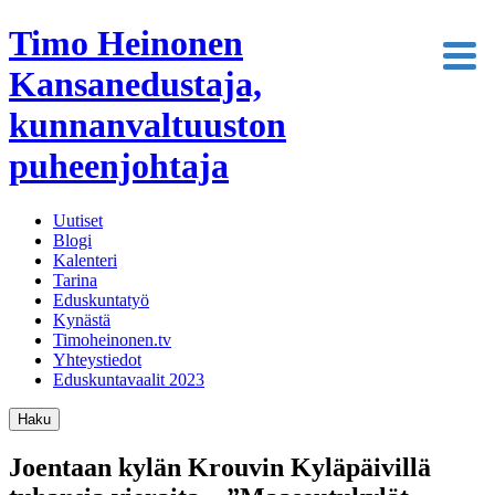
Timo Heinonen
Kansanedustaja,
kunnanvaltuuston
puheenjohtaja
Uutiset
Blogi
Kalenteri
Tarina
Eduskuntatyö
Kynästä
Timoheinonen.tv
Yhteystiedot
Eduskuntavaalit 2023
Haku
Joentaan kylän Krouvin Kyläpäivillä