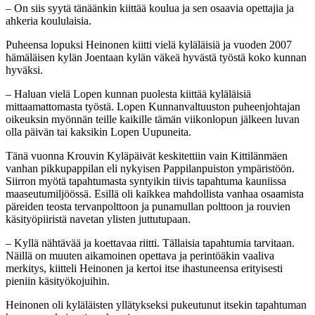
– On siis syytä tänäänkin kiittää koulua ja sen osaavia opettajia ja
ahkeria koululaisia.
Puheensa lopuksi Heinonen kiitti vielä kyläläisiä ja vuoden 2007
hämäläisen kylän Joentaan kylän väkeä hyvästä työstä koko kunnan
hyväksi.
– Haluan vielä Lopen kunnan puolesta kiittää kyläläisiä
mittaamattomasta työstä. Lopen Kunnanvaltuuston puheenjohtajan
oikeuksin myönnän teille kaikille tämän viikonlopun jälkeen luvan
olla päivän tai kaksikin Lopen Uupuneita.
Tänä vuonna Krouvin Kyläpäivät keskitettiin vain Kittilänmäen
vanhan pikkupappilan eli nykyisen Pappilanpuiston ympäristöön.
Siirron myötä tapahtumasta syntyikin tiivis tapahtuma kauniissa
maaseutumiljöössä. Esillä oli kaikkea mahdollista vanhaa osaamista
päreiden teosta tervanpolttoon ja punamullan polttoon ja rouvien
käsityöpiiristä navetan ylisten juttutupaan.
– Kyllä nähtävää ja koettavaa riitti. Tällaisia tapahtumia tarvitaan.
Näillä on muuten aikamoinen opettava ja perintöäkin vaaliva
merkitys, kiitteli Heinonen ja kertoi itse ihastuneensa erityisesti
pieniin käsityökojuihin.
Heinonen oli kyläläisten yllätykseksi pukeutunut itsekin tapahtuman