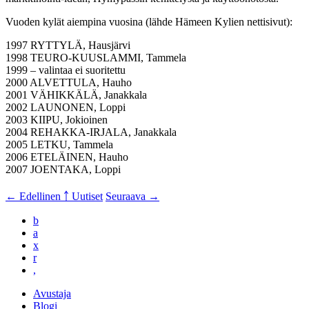
Vuoden kylät aiempina vuosina (lähde Hämeen Kylien nettisivut):
1997 RYTTYLÄ, Hausjärvi
1998 TEURO-KUUSLAMMI, Tammela
1999 – valintaa ei suoritettu
2000 ALVETTULA, Hauho
2001 VÄHIKKÄLÄ, Janakkala
2002 LAUNONEN, Loppi
2003 KIIPU, Jokioinen
2004 REHAKKA-IRJALA, Janakkala
2005 LETKU, Tammela
2006 ETELÄINEN, Hauho
2007 JOENTAKA, Loppi
← Edellinen
￪ Uutiset
Seuraava →
b
a
x
r
,
Avustaja
Blogi