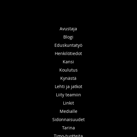
Avustaja
Blogi
Eduskuntatyö
Henkilötiedot
Kansi
Koulutus
Kynästä
Lehti ja jatkot
Liity teamiin
Linkit
Medialle
Sidonnaisuudet
Tarina
Timo-tuotteita