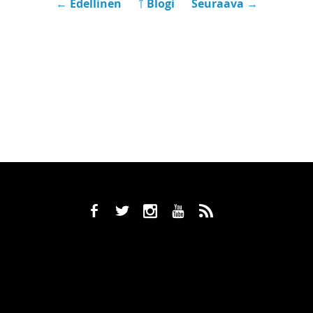
← Edellinen
￪ Blogi
Seuraava →
b
a
x
r
,