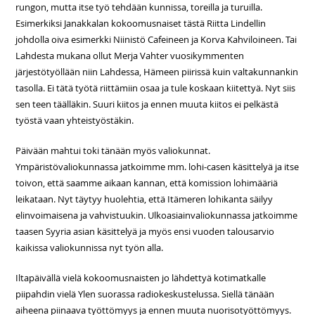
rungon, mutta itse työ tehdään kunnissa, toreilla ja turuilla.
Esimerkiksi Janakkalan kokoomusnaiset tästä Riitta Lindellin
johdolla oiva esimerkki Niinistö Cafeineen ja Korva Kahviloineen. Tai
Lahdesta mukana ollut Merja Vahter vuosikymmenten
järjestötyöllään niin Lahdessa, Hämeen piirissä kuin valtakunnankin
tasolla. Ei tätä työtä riittämiin osaa ja tule koskaan kiitettyä. Nyt siis
sen teen täälläkin. Suuri kiitos ja ennen muuta kiitos ei pelkästä
työstä vaan yhteistyöstäkin.
Päivään mahtui toki tänään myös valiokunnat.
Ympäristövaliokunnassa jatkoimme mm. lohi-casen käsittelyä ja itse
toivon, että saamme aikaan kannan, että komission lohimääriä
leikataan. Nyt täytyy huolehtia, että Itämeren lohikanta säilyy
elinvoimaisena ja vahvistuukin. Ulkoasiainvaliokunnassa jatkoimme
taasen Syyria asian käsittelyä ja myös ensi vuoden talousarvio
kaikissa valiokunnissa nyt työn alla.
Iltapäivällä vielä kokoomusnaisten jo lähdettyä kotimatkalle
piipahdin vielä Ylen suorassa radiokeskustelussa. Siellä tänään
aiheena piinaava työttömyys ja ennen muuta nuorisotyöttömyys.