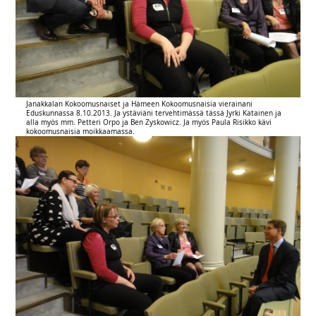
Janakkalan Kokoomusnaiset ja Hämeen Kokoomusnaisia vierainani
Eduskunnassa 8.10.2013. Ja ystäviäni tervehtimässä tässä Jyrki Katainen ja
alla myös mm. Petteri Orpo ja Ben Zyskowicz. Ja myös Paula Risikko kävi
kokoomusnaisia moikkaamassa.