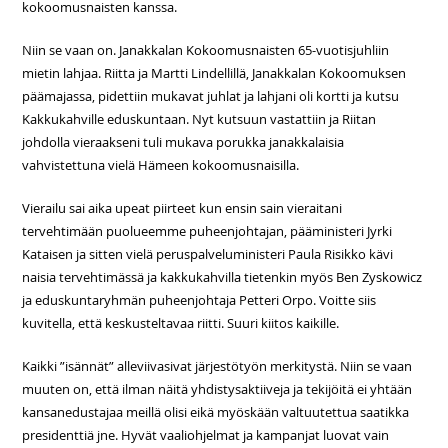
kokoomusnaisten kanssa.
Niin se vaan on. Janakkalan Kokoomusnaisten 65-vuotisjuhliin
mietin lahjaa. Riitta ja Martti Lindellillä, Janakkalan Kokoomuksen
päämajassa, pidettiin mukavat juhlat ja lahjani oli kortti ja kutsu
Kakkukahville eduskuntaan. Nyt kutsuun vastattiin ja Riitan
johdolla vieraakseni tuli mukava porukka janakkalaisia
vahvistettuna vielä Hämeen kokoomusnaisilla.
Vierailu sai aika upeat piirteet kun ensin sain vieraitani
tervehtimään puolueemme puheenjohtajan, pääministeri Jyrki
Kataisen ja sitten vielä peruspalveluministeri Paula Risikko kävi
naisia tervehtimässä ja kakkukahvilla tietenkin myös Ben Zyskowicz
ja eduskuntaryhmän puheenjohtaja Petteri Orpo. Voitte siis
kuvitella, että keskusteltavaa riitti. Suuri kiitos kaikille.
Kaikki ”isännät” alleviivasivat järjestötyön merkitystä. Niin se vaan
muuten on, että ilman näitä yhdistysaktiiveja ja tekijöitä ei yhtään
kansanedustajaa meillä olisi eikä myöskään valtuutettua saatikka
presidenttiä jne. Hyvät vaaliohjelmat ja kampanjat luovat vain