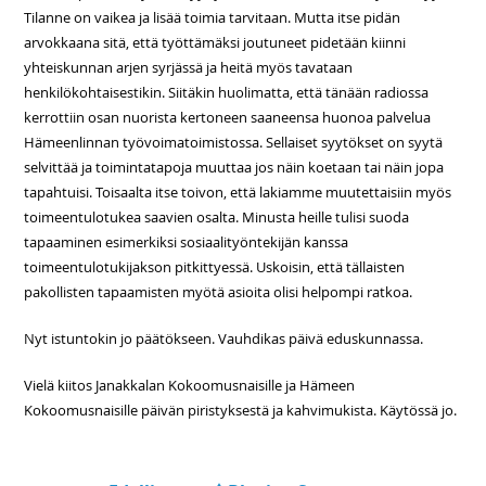
Tilanne on vaikea ja lisää toimia tarvitaan. Mutta itse pidän
arvokkaana sitä, että työttämäksi joutuneet pidetään kiinni
yhteiskunnan arjen syrjässä ja heitä myös tavataan
henkilökohtaisestikin. Siitäkin huolimatta, että tänään radiossa
kerrottiin osan nuorista kertoneen saaneensa huonoa palvelua
Hämeenlinnan työvoimatoimistossa. Sellaiset syytökset on syytä
selvittää ja toimintatapoja muuttaa jos näin koetaan tai näin jopa
tapahtuisi. Toisaalta itse toivon, että lakiamme muutettaisiin myös
toimeentulotukea saavien osalta. Minusta heille tulisi suoda
tapaaminen esimerkiksi sosiaalityöntekijän kanssa
toimeentulotukijakson pitkittyessä. Uskoisin, että tällaisten
pakollisten tapaamisten myötä asioita olisi helpompi ratkoa.
Nyt istuntokin jo päätökseen. Vauhdikas päivä eduskunnassa.
Vielä kiitos Janakkalan Kokoomusnaisille ja Hämeen
Kokoomusnaisille päivän piristyksestä ja kahvimukista. Käytössä jo.