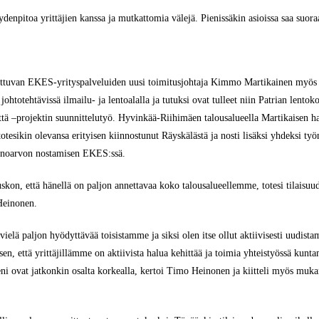
ydenpitoa yrittäjien kanssa ja mutkattomia välejä. Pienissäkin asioissa saa suora
tuvan EKES-yrityspalveluiden uusi toimitusjohtaja Kimmo Martikainen myös esi
 johtotehtävissä ilmailu- ja lentoalalla ja tutuksi ovat tulleet niin Patrian len
 –projektin suunnittelutyö. Hyvinkää-Riihimäen talousalueella Martikaisen harte
totesikin olevansa erityisen kiinnostunut Räyskälästä ja nosti lisäksi yhdeksi ty
inoarvon nostamisen EKES:ssä.
kon, että hänellä on paljon annettavaa koko talousalueellemme, totesi tilaisu
Heinonen.
vielä paljon hyödyttävää toisistamme ja siksi olen itse ollut aktiivisesti uudi
en, että yrittäjillämme on aktiivista halua kehittää ja toimia yhteistyössä kunt
eni ovat jatkonkin osalta korkealla, kertoi Timo Heinonen ja kiitteli myös mukan