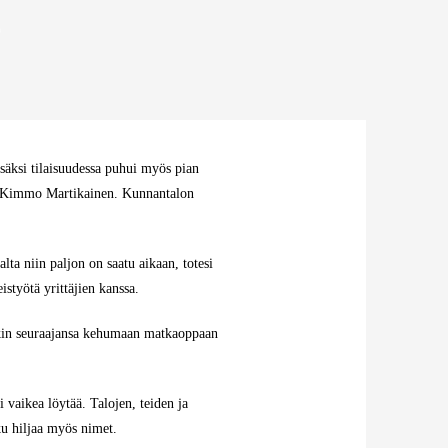
e
säksi tilaisuudessa puhui myös pian
ja Kimmo Martikainen. Kunnantalon
ta niin paljon on saatu aikaan, totesi
styötä yrittäjien kanssa.
aikin seuraajansa kehumaan matkaoppaan
vaikea löytää. Talojen, teiden ja
kku hiljaa myös nimet.