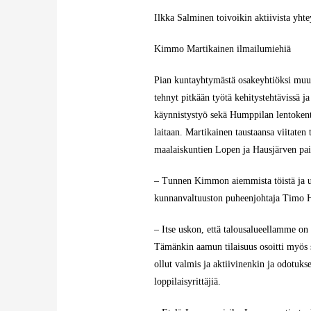
Ilkka Salminen toivoikin aktiivista yhte
Kimmo Martikainen ilmailumiehiä
Pian kuntayhtymästä osakeyhtiöksi muut
tehnyt pitkään työtä kehitystehtävissä ja
käynnistystyö sekä Humppilan lentokenttä
laitaan. Martikainen taustaansa viitaten 
maalaiskuntien Lopen ja Hausjärven pa
– Tunnen Kimmon aiemmista töistä ja us
kunnanvaltuuston puheenjohtaja Timo 
– Itse uskon, että talousalueellamme on 
Tämänkin aamun tilaisuus osoitti myös s
ollut valmis ja aktiivinenkin ja odotuks
loppilaisyrittäjiä.