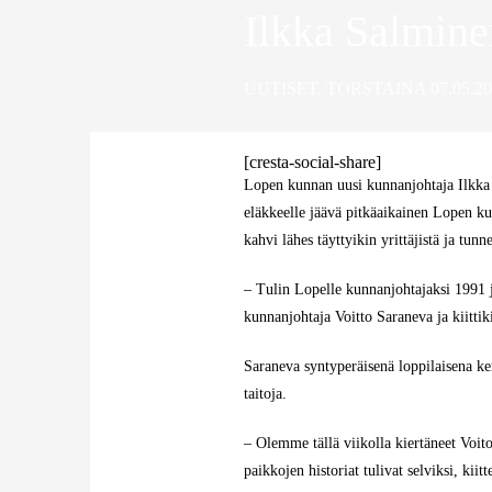
Ilkka Salminen
UUTISET
,
TORSTAINA 07.05.20
[cresta-social-share]
Lopen kunnan uusi kunnanjohtaja Ilkka 
eläkkeelle jäävä pitkäaikainen Lopen k
kahvi lähes täyttyikin yrittäjistä ja tunn
– Tulin Lopelle kunnanjohtajaksi 1991 j
kunnanjohtaja Voitto Saraneva ja kiittik
Saraneva syntyperäisenä loppilaisena k
taitoja.
– Olemme tällä viikolla kiertäneet Voit
paikkojen historiat tulivat selviksi, kii