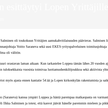
 esittäytyi Lopen Yrittäjill
09
Salminen oli toukokuun Yrittäjien aamukahvitilaisuuden päävieras. Salmisen li
unnanjohtaja Voitto Saraneva sekä uusi EKES-yrityspalveluinen toimitusjohta
elma oli välitön.
uuri orastavan laman aikaan. Kun tarkastelee Loppea tämän lähes 20 vuoden ajal
in tuloksekkaista vuosista toimivaa luottamushenkilöjoukkoa sekä aktiivista yhtei
ertoi myös ajasta ennen kantatie 54:ää ja Lopen kirkonkylän rakentumista ja s
on (Saraneva) kanssa ympäri Loppea ja häntä parempaa matkaopasta on varmasti 
tteli Ilkka Salminen ja totesi, että kasvot jäävät hänelle paremmin mieleen ja pi