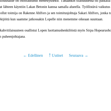
lisuusalue on osoittautunut menestykseksi. Tänäänkin tilaisuudessa oli paikalla 
t lähteen käyntiin Lakan Betonin kanssa samalla alueella. Työllistävä vaikutus 
llut toimija on Rakenne Ahlfors ja sen toimitusjohtaja Sakari Ahlfors, jonka t
 tekijöitä kun saamme jatkossakin Lopelle niin menemme oikeaan suuntaan.
ahvitilaisuuteen osallistui Lopen luottamushenkilöistä myös Sirpa Hopearuoh
n puheenjohtajana.
← Edellinen
￪ Uutiset
Seuraava →