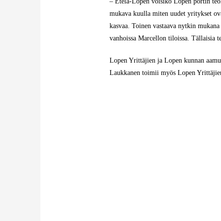
– Etelä-Lopen voisiko Lopen portin teol
mukava kuulla miten uudet yritykset ova
kasvaa. Toinen vastaava nytkin mukana o
vanhoissa Marcellon tiloissa. Tällaisia
Lopen Yrittäjien ja Lopen kunnan aamuk
Laukkanen toimii myös Lopen Yrittäjie