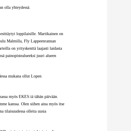
an olla yhteydessä.
ttäytyi loppilaisille. Martikainen on
tokoulu Malmilla, Fly Lappeenrannan
illa on yrityskenttä laajasti laidasta
önsä painopistealueeksi juuri alueen
udessa mukana ollut Lopen
stamassa myös EKES:iä tähän päivään.
amme kanssa. Olen siihen aina myös itse
a tilaisuudessa olleita uusia