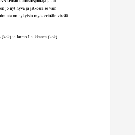
NB-seinän toimistusjohtaja ja oli
on jo nyt hyvä ja jatkossa se vain
oiminta on nykyisin myös erittäin vireää
o (kok) ja Jarmo Laukkanen (kok).