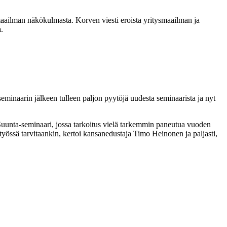
maailman näkökulmasta. Korven viesti eroista yritysmaailman ja
.
minaarin jälkeen tulleen paljon pyytöjä uudesta seminaarista ja nyt
 Suunta-seminaari, jossa tarkoitus vielä tarkemmin paneutua vuoden
össä tarvitaankin, kertoi kansanedustaja Timo Heinonen ja paljasti,