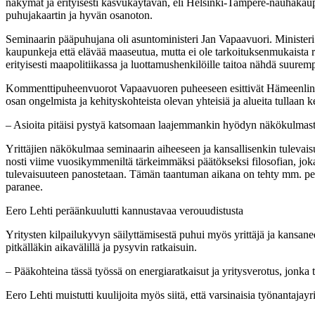
näkymät ja erityisesti kasvukäytävän, eli Helsinki-Tampere-nauhakau
puhujakaartin ja hyvän osanoton.
Seminaarin pääpuhujana oli asuntoministeri Jan Vapaavuori. Ministeri 
kaupunkeja että elävää maaseutua, mutta ei ole tarkoituksenmukaista 
erityisesti maapolitiikassa ja luottamushenkilöille taitoa nähdä suure
Kommenttipuheenvuorot Vapaavuoren puheeseen esittivät Hämeenlinn
osan ongelmista ja kehityskohteista olevan yhteisiä ja alueita tullaan 
– Asioita pitäisi pystyä katsomaan laajemmankin hyödyn näkökulmas
Yrittäjien näkökulmaa seminaarin aiheeseen ja kansallisenkin tulevais
nosti viime vuosikymmeniltä tärkeimmäksi päätökseksi filosofian, joka
tulevaisuuteen panostetaan. Tämän taantuman aikana on tehty mm. periaat
paranee.
Eero Lehti peräänkuulutti kannustavaa verouudistusta
Yritysten kilpailukyvyn säilyttämisestä puhui myös yrittäjä ja kansane
pitkälläkin aikavälillä ja pysyvin ratkaisuin.
– Pääkohteina tässä työssä on energiaratkaisut ja yritysverotus, jonka 
Eero Lehti muistutti kuulijoita myös siitä, että varsinaisia työnantajay