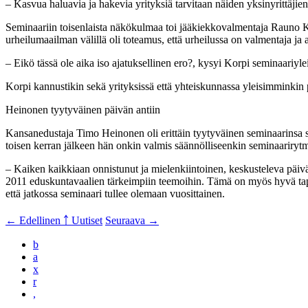
– Kasvua haluavia ja hakevia yrityksiä tarvitaan näiden yksinyrittäjien
Seminaariin toisenlaista näkökulmaa toi jääkiekkovalmentaja Rauno Ko
urheilumaailman välillä oli toteamus, että urheilussa on valmentaja ja 
– Eikö tässä ole aika iso ajatuksellinen ero?, kysyi Korpi seminaariyle
Korpi kannustikin sekä yrityksissä että yhteiskunnassa yleisimminkin 
Heinonen tyytyväinen päivän antiin
Kansanedustaja Timo Heinonen oli erittäin tyytyväinen seminaarinsa s
toisen kerran jälkeen hän onkin valmis säännölliseenkin seminaarirytm
– Kaiken kaikkiaan onnistunut ja mielenkiintoinen, keskusteleva päivä
2011 eduskuntavaalien tärkeimpiin teemoihin. Tämä on myös hyvä tapa 
että jatkossa seminaari tullee olemaan vuosittainen.
← Edellinen
￪ Uutiset
Seuraava →
b
a
x
r
,