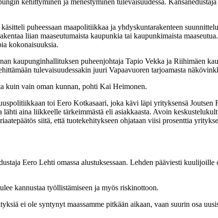
pungin kehittyminen ja menestyminen tulevaisuudessa. Kansanedustaja 
käsitteli puheessaan maapolitiikkaa ja yhdyskuntarakenteen suunnittelua
rakentaa liian maaseutumaista kaupunkia tai kaupunkimaista maaseutua.
mpia kokonaisuuksia.
an kaupunginhallituksen puheenjohtaja Tapio Vekka ja Riihimäen kau
kehittämään tulevaisuudessakin juuri Vapaavuoren tarjoamasta näkövinkkel
ta kuin vain oman kunnan, pohti Kai Heimonen.
uuspolitiikkaan toi Eero Kotkasaari, joka kävi läpi yrityksensä Joutsen 
 lähti aina liikkeelle tärkeimmästä eli asiakkaasta. Avoin keskustelukul
epäätös siitä, että tuotekehitykseen ohjataan viisi prosenttia yrityksen
dustaja Eero Lehti omassa alustuksessaan. Lehden pääviesti kuulijoille o
tulee kannustaa työllistämiseen ja myös riskinottoon.
rityksiä ei ole syntynyt maassamme pitkään aikaan, vaan suurin osa uusista