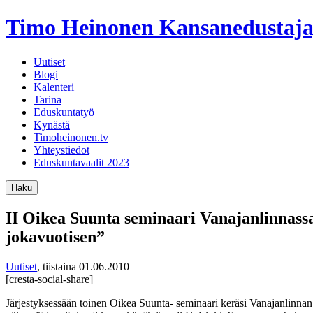
Timo Heinonen
Kansanedustaja
Uutiset
Blogi
Kalenteri
Tarina
Eduskuntatyö
Kynästä
Timoheinonen.tv
Yhteystiedot
Eduskuntavaalit 2023
Haku
II Oikea Suunta seminaari Vanajanlinnass
jokavuotisen”
Uutiset
,
tiistaina 01.06.2010
[cresta-social-share]
Järjestyksessään toinen Oikea Suunta- seminaari keräsi Vanajanlinnan