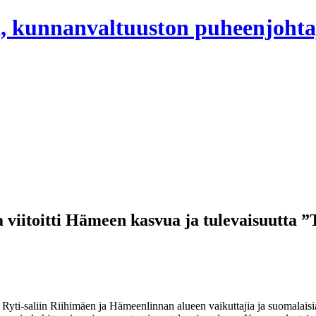
, kunnanvaltuuston puheenjohta
a viitoitti Hämeen kasvua ja tulevaisuutta
 Ryti-saliin Riihimäen ja Hämeenlinnan alueen vaikuttajia ja suomalais