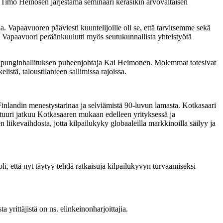
Timo Heinosen järjestämä seminaari keräsikin arvovaltaisen
. Vapaavuoren pääviesti kuuntelijoille oli se, että tarvitsemme sekä
 Vapaavuori peräänkuulutti myös seutukunnallista yhteistyötä
punginhallituksen puheenjohtaja Kai Heimonen. Molemmat totesivat
istä, taloustilanteen sallimissa rajoissa.
Finlandin menestystarinaa ja selviämistä 90-luvun lamasta. Kotkasaari
ttuuri jatkuu Kotkasaaren mukaan edelleen yrityksessä ja
 liikevaihdosta, jotta kilpailukyky globaaleilla markkinoilla säilyy ja
li, että nyt täytyy tehdä ratkaisuja kilpailukyvyn turvaamiseksi
 yrittäjistä on ns. elinkeinonharjoittajia.