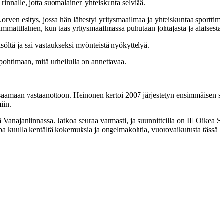
 rinnalle, jotta suomalainen yhteiskunta selviää.
rven esitys, jossa hän lähestyi yritysmaailmaa ja yhteiskuntaa sportti
ammattilainen, kun taas yritysmaailmassa puhutaan johtajasta ja alaisesta
isöltä ja sai vastaukseksi myönteistä nyökyttelyä.
pohtimaan, mitä urheilulla on annettavaa.
aamaan vastaanottoon. Heinonen kertoi 2007 järjestetyn ensimmäisen se
iin.
 Vanajanlinnassa. Jatkoa seuraa varmasti, ja suunnitteilla on III Oikea
kuulla kentältä kokemuksia ja ongelmakohtia, vuorovaikutusta tässä ty