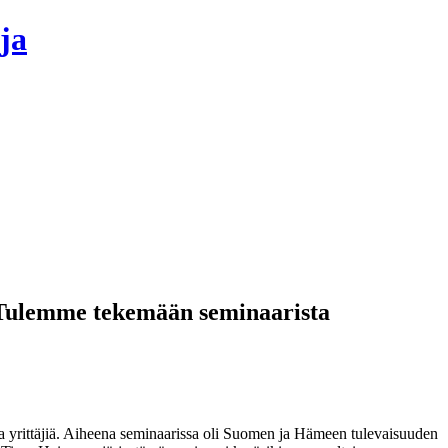
ja
 ”Tulemme tekemään seminaarista
ia yrittäjiä. Aiheena seminaarissa oli Suomen ja Hämeen tulevaisuuden