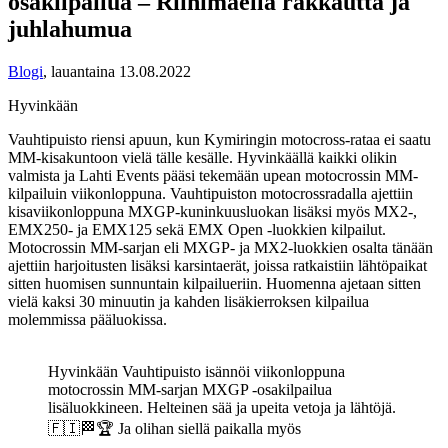
osakilpailua – Riihimäellä rakkautta ja
juhlahumua
Blogi
,
lauantaina 13.08.2022
Hyvinkään
Vauhtipuisto riensi apuun, kun Kymiringin motocross-rataa ei saatu
MM-kisakuntoon vielä tälle kesälle. Hyvinkäällä kaikki olikin
valmista ja Lahti Events pääsi tekemään upean motocrossin MM-
kilpailuin viikonloppuna. Vauhtipuiston motocrossradalla ajettiin
kisaviikonloppuna MXGP-kuninkuusluokan lisäksi myös MX2-,
EMX250- ja EMX125 sekä EMX Open -luokkien kilpailut.
Motocrossin MM-sarjan eli MXGP- ja MX2-luokkien osalta tänään
ajettiin harjoitusten lisäksi karsintaerät, joissa ratkaistiin lähtöpaikat
sitten huomisen sunnuntain kilpailueriin. Huomenna ajetaan sitten
vielä kaksi 30 minuutin ja kahden lisäkierroksen kilpailua
molemmissa pääluokissa.
Hyvinkään Vauhtipuisto isännöi viikonloppuna
motocrossin MM-sarjan MXGP -osakilpailua
lisäluokkineen. Helteinen sää ja upeita vetoja ja lähtöjä.
🇫🇮🏁🏆 Ja olihan siellä paikalla myös