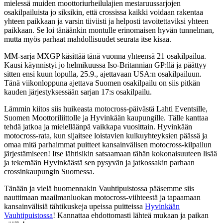
mielessä muiden moottoriurheilulajien mestaruussarjojen
osakilpailuista jo siksikin, että crossissa kaikki voidaan rakentaa
yhteen paikkaan ja varsin tiiviisti ja helposti tavoitettaviksi yhteen
paikkaan. Se loi tänäänkin montulle erinomaisen hyvän tunnelman,
mutta myös parhaat mahdollisuudet seurata itse kisaa.
MM-sarja MXGP käsittää tänä vuonna yhteensä 21 osakilpailua.
Kausi käynnistyi jo helmikuussa Iso-Britannian GP:llä ja päättyy
sitten ensi kuun lopulla, 25.9., ajettavaan USA:n osakilpailuun.
Tänä viikonloppuna ajettava Suomen osakilpailu on siis pitkän
kauden järjestyksessään sarjan 17:s osakilpailu.
Lämmin kiitos siis huikeasta motocross-päivästä Lahti Eventsille,
Suomen Moottoriliittolle ja Hyvinkään kaupungille. Tälle kanttaa
tehdä jatkoa ja mielelläänpä vaikkapa vuosittain. Hyvinkään
motocross-rata, kun sijaitsee loistavien kulkuyhteyksien päässä ja
omaa mitä parhaimmat puitteet kansainvälisen motocross-kilpailun
järjestämiseen! Itse lähtisikin satsaamaan tähän kokonaisuuteen lisää
ja tekemään Hyvinkäästä sen pysyvän ja jatkossakin parhaan
crossinkaupungin Suomessa.
Tänään ja vielä huomennakin Vauhtipuistossa pääsemme siis
nauttimaan maailmanluokan motocross-viihteestä ja tapaamaan
kansainvälisiä tähtikuskeja upeissa puitteissa
Hyvinkään
Vauhtipuistossa
! Kannattaa ehdottomasti lähteä mukaan ja paikan