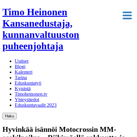
Timo Heinonen
Kansanedustaja,
kunnanvaltuuston
puheenjohtaja
Uutiset
Blogi
Kalenteri
Tarina
Eduskuntatyö
Kynästä
Timoheinonen.tv
Yhteystiedot
Eduskuntavaalit 2023
Haku
Hyvinkää isännöi Motocrossin MM-