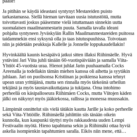
päälle!
Ja pitihän se käydä ideastani syntynyt Mestareiden puisto
tarkastamassa. Siellä hieman tarvitaan uusia istutustöitä, mutta
toivottavasti joskus pääsemme vielä istuttamaan sinnekin uutta
suomalaisen maailmanmestarin puuta. Samalla tavalla ideani
pohjalta syntyneen Jyväskylän Rallin Maailmanmestareiden puitossa
taidammekin ensi syksynä olla jo taas istutuspuuhissa. Toivotaan
niin ja pidetään peukkuja Kallelle ja Jonnelle loppukaudellakin!
Hyvinkäältä kaunis kesäpäivä jatkui sitten illaksi Riihimäelle. Hyvä
ystäväni Jari Viita juhli tänään 60-vuotispäiviään ja samalla Viita-
Yhtiöt 45-vuotista uraa. Hienot juhlat Jarin puuhaamalla Cocks
Areenalla ja todellakin tämän miehen kanssa oli aihetta ja syytäkin
juhlaan. Jari on puolisonsa Kristiinan ja poikiensa kanssa tehnyt
upean uran yrittäjänä, mutta sen rinnalla myös tärkeänä urheilun
tekijänä ja myös taustavaikuttajana ja tukijana. Oma intohimo
perheellä on käsipalloseura Riihimäen Cocks, mutta Viitojen käden
jälki on näkynyt myös jääkiekossa, rallissa ja monessa muussakin.
Lämpimät onnittelut siis vielä tätäkin kautta Jarille ja koko perheelle
sekä Viita-Yhtiöille. Riihimäellä juhlittiin siis tänään oikein
kunnolla, kun kaupunki täyttyi myös rakkaudesta uuden Lempi
Festivaalin myötä. Hieno tapahtuma sekin ja Riihimäki ottaa hyviä
askelia isompienkin tapahtumien saralla. Eikös niin mene, että…