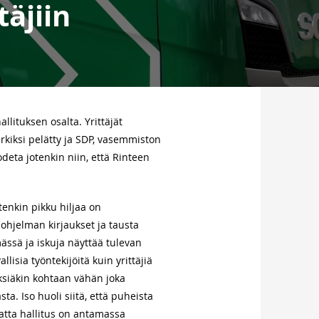
täjiin
llituksen osalta. Yrittäjät
erkiksi pelätty ja SDP, vasemmiston
odeta jotenkin niin, että Rinteen
tenkin pikku hiljaa on
sohjelman kirjaukset ja tausta
ässä ja iskuja näyttää tulevan
allisia työntekijöitä kuin yrittäjiä
yksiäkin kohtaan vähän joka
ta. Iso huoli siitä, että puheista
atta hallitus on antamassa