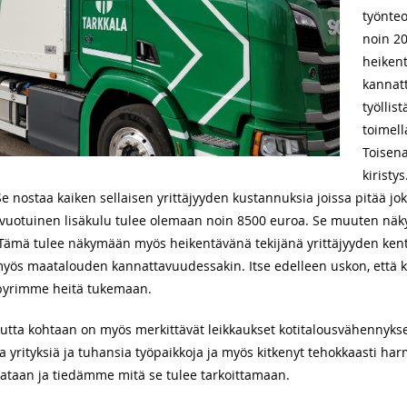
työnteo
noin 20
heikent
kannat
työllis
toimel
Toisena
kiristy
. Se nostaa kaiken sellaisen yrittäjyyden kustannuksia joissa pitää jok
 vuotuinen lisäkulu tulee olemaan noin 8500 euroa. Se muuten näky
Tämä tulee näkymään myös heikentävänä tekijänä yrittäjyyden kentäl
myös maatalouden kannattavuudessakin. Itse edelleen uskon, että 
 pyrimme heitä tukemaan.
ruutta kohtaan on myös merkittävät leikkaukset kotitalousvähennyk
yrityksiä ja tuhansia työpaikkoja ja myös kitkenyt tehokkaasti har
kataan ja tiedämme mitä se tulee tarkoittamaan.