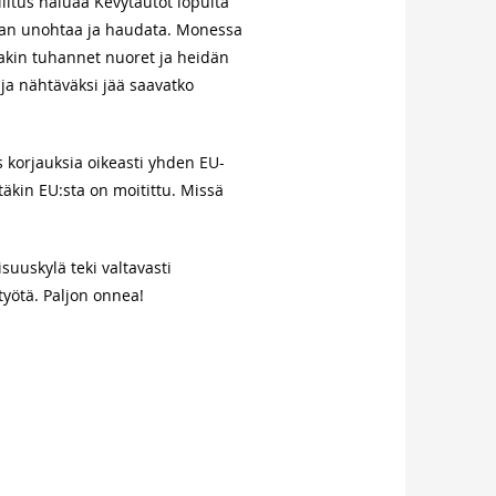
llitus haluaa Kevytautot lopulta
an unohtaa ja haudata. Monessa
inakin tuhannet nuoret ja heidän
 ja nähtäväksi jää saavatko
korjauksia oikeasti yhden EU-
äkin EU:sta on moitittu. Missä
suuskylä teki valtavasti
työtä. Paljon onnea!