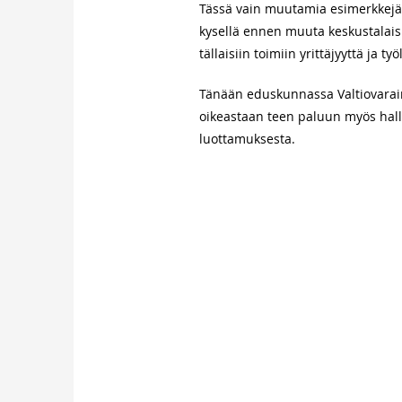
Tässä vain muutamia esimerkkejä n
kysellä ennen muuta keskustalaisi
tällaisiin toimiin yrittäjyyttä ja ty
Tänään eduskunnassa Valtiovarainv
oikeastaan teen paluun myös hallin
luottamuksesta.