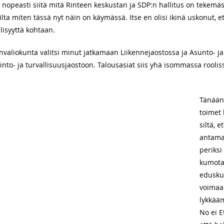
opeasti siitä mitä Rinteen keskustan ja SDP:n hallitus on tekemäss
lta miten tässä nyt näin on käymässä. Itse en olisi ikinä uskonut, 
öllisyyttä kohtaan.
aliokunta valitsi minut jatkamaan Liikennejaostossa ja Asunto- ja
to- ja turvallisuusjaostoon. Talousasiat siis yhä isommassa roolissa
Tänään 
toimet 
siltä, 
antama
periksi
kumota 
edusku
voimaan
lykkääm
No ei E