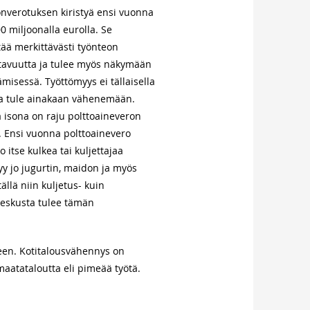
nverotuksen kiristyä ensi vuonna
0 miljoonalla eurolla. Se
ää merkittävästi työnteon
tavuutta ja tulee myös näkymään
tämisessä. Työttömyys ei tällaisella
la tule ainakaan vähenemään.
 isona on raju polttoaineveron
s. Ensi vuonna polttoainevero
o itse kulkea tai kuljettajaa
y jo jugurtin, maidon ja myös
lä niin kuljetus- kuin
keskusta tulee tämän
seen. Kotitalousvähennys on
maatataloutta eli pimeää työtä.