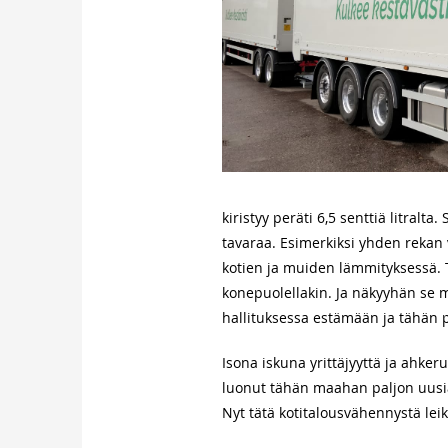
kiristyy peräti 6,5 senttiä litralta
tavaraa. Esimerkiksi yhden rekan
kotien ja muiden lämmityksessä. 
konepuolellakin. Ja näkyyhän se 
hallituksessa estämään ja tähän
Isona iskuna yrittäjyyttä ja ahke
luonut tähän maahan paljon uusia 
Nyt tätä kotitalousvähennystä lei