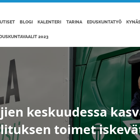
UTISET
BLOGI
KALENTERI
TARINA
EDUSKUNTATYÖ
KYNÄ
DUSKUNTAVAALIT 2023
täjien keskuudessa kas
lituksen toimet iskevä