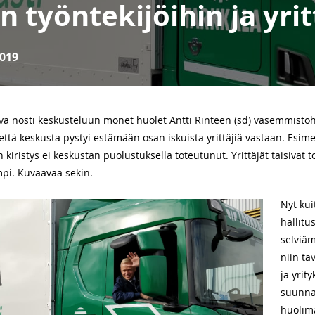
n työntekijöihin ja yrit
019
 päivä nosti keskusteluun monet huolet Antti Rinteen (sd) vasemmistoha
että keskusta pystyi estämään osan iskuista yrittäjiä vastaan. Esim
kiristys ei keskustan puolustuksella toteutunut. Yrittäjät taisivat t
mpi. Kuvaavaa sekin.
Nyt kui
hallitu
selviäm
niin tav
ja yrit
suunnas
huolim