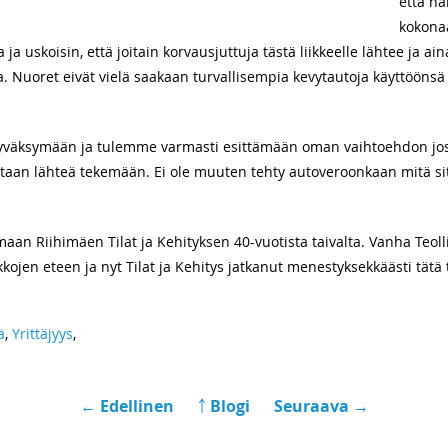
että ha
kokona
ja uskoisin, että joitain korvausjuttuja tästä liikkeelle lähtee ja a
a. Nuoret eivät vielä saakaan turvallisempia kevytautoja käyttöönsä
hyväksymään ja tulemme varmasti esittämään oman vaihtoehdon jos 
taan lähteä tekemään. Ei ole muuten tehty autoveroonkaan mitä sit
an Riihimäen Tilat ja Kehityksen 40-vuotista taivalta. Vanha Teolli
jen eteen ja nyt Tilat ja Kehitys jatkanut menestyksekkäästi tätä 
ä
,
Yrittäjyys
,
← Edellinen
￪ Blogi
Seuraava →