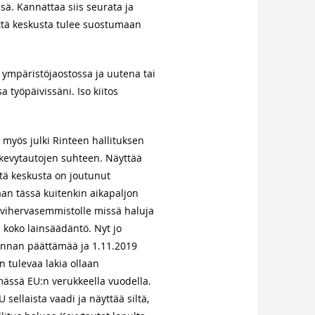
ä. Kannattaa siis seurata ja
että keskusta tulee suostumaan
 ympäristöjaostossa ja uutena tai
 työpäivissäni. Iso kiitos
myös julki Rinteen hallituksen
kevytautojen suhteen. Näyttää
että keskusta on joutunut
an tässä kuitenkin aikapaljon
 vihervasemmistolle missä haluja
koko lainsäädäntö. Nyt jo
nnan päättämää ja 1.11.2019
 tulevaa lakia ollaan
ässä EU:n verukkeella vuodella.
U sellaista vaadi ja näyttää siltä,