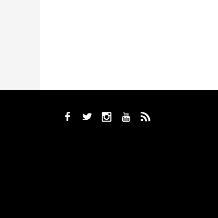
b
a
x
r
,