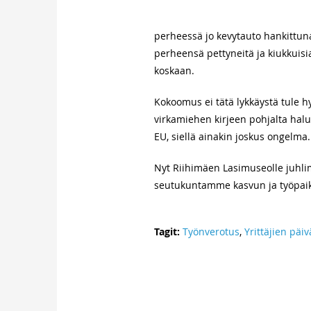
perheessä jo kevytauto hankittuna 
perheensä pettyneitä ja kiukkuisi
koskaan.
Kokoomus ei tätä lykkäystä tule 
virkamiehen kirjeen pohjalta halu
EU, siellä ainakin joskus ongelma.
Nyt Riihimäen Lasimuseolle juhlima
seutukuntamme kasvun ja työpaikko
Tagit:
Työnverotus
,
Yrittäjien päiv