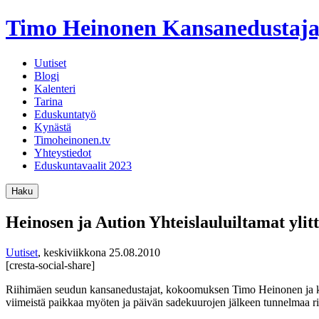
Timo Heinonen
Kansanedustaja
Uutiset
Blogi
Kalenteri
Tarina
Eduskuntatyö
Kynästä
Timoheinonen.tv
Yhteystiedot
Eduskuntavaalit 2023
Haku
Heinosen ja Aution Yhteislauluiltamat ylitt
Uutiset
,
keskiviikkona 25.08.2010
[cresta-social-share]
Riihimäen seudun kansanedustajat, kokoomuksen Timo Heinonen ja kesku
viimeistä paikkaa myöten ja päivän sadekuurojen jälkeen tunnelmaa rii