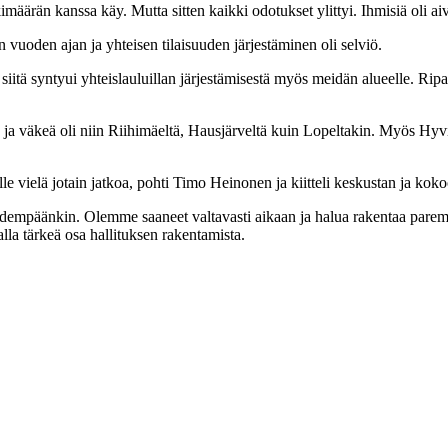
kimäärän kanssa käy. Mutta sitten kaikki odotukset ylittyi. Ihmisiä oli a
uoden ajan ja yhteisen tilaisuuden järjestäminen oli selviö.
siitä syntyui yhteislauluillan järjestämisestä myös meidän alueelle. Ripa
 ja väkeä oli niin Riihimäeltä, Hausjärveltä kuin Lopeltakin. Myös Hyv
lle vielä jotain jatkoa, pohti Timo Heinonen ja kiitteli keskustan ja ko
 pidempäänkin. Olemme saaneet valtavasti aikaan ja halua rakentaa par
alla tärkeä osa hallituksen rakentamista.