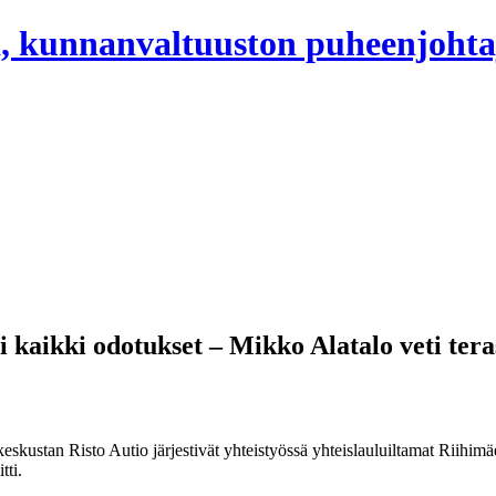
, kunnanvaltuuston puheenjohta
i kaikki odotukset – Mikko Alatalo veti tera
stan Risto Autio järjestivät yhteistyössä yhteislauluiltamat Riihimäen
tti.