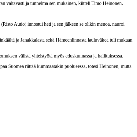
ivan valtavasti ja tunnelma sen mukainen, kiitteli Timo Heinonen.
 (Risto Autio) innostui heti ja sen jälkeen se olikin menoa, nauroi
inkäältä ja Janakkalasta sekä Hämeenlinnasta lauluväkeä tuli mukaan.
koomuksen välistä yhteistyötä myös eduskunnassa ja hallituksessa.
empaa Suomea riittää kummassakin puolueessa, totesi Heinonen, mutta