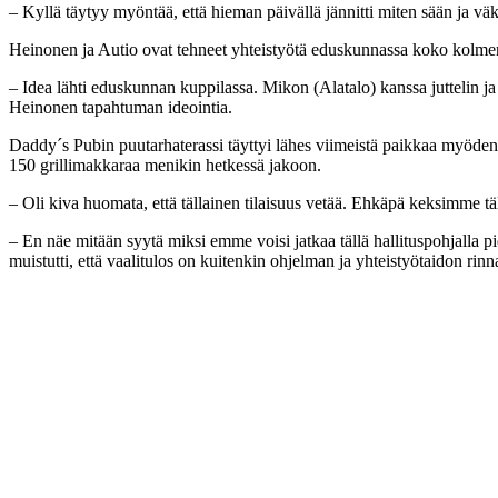
– Kyllä täytyy myöntää, että hieman päivällä jännitti miten sään ja vä
Heinonen ja Autio ovat tehneet yhteistyötä eduskunnassa koko kolmen v
– Idea lähti eduskunnan kuppilassa. Mikon (Alatalo) kanssa juttelin ja 
Heinonen tapahtuman ideointia.
Daddy´s Pubin puutarhaterassi täyttyi lähes viimeistä paikkaa myöden
150 grillimakkaraa menikin hetkessä jakoon.
– Oli kiva huomata, että tällainen tilaisuus vetää. Ehkäpä keksimme tä
– En näe mitään syytä miksi emme voisi jatkaa tällä hallituspohjalla
muistutti, että vaalitulos on kuitenkin ohjelman ja yhteistyötaidon rinn