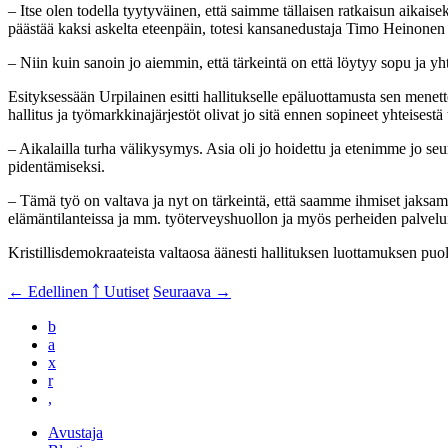
– Itse olen todella tyytyväinen, että saimme tällaisen ratkaisun aikaisek
päästää kaksi askelta eteenpäin, totesi kansanedustaja Timo Heinonen 
– Niin kuin sanoin jo aiemmin, että tärkeintä on että löytyy sopu ja yh
Esityksessään Urpilainen esitti hallitukselle epäluottamusta sen menett
hallitus ja työmarkkinajärjestöt olivat jo sitä ennen sopineet yhteisestä t
– Aikalailla turha välikysymys. Asia oli jo hoidettu ja etenimme jo se
pidentämiseksi.
– Tämä työ on valtava ja nyt on tärkeintä, että saamme ihmiset jaksama
elämäntilanteissa ja mm. työterveyshuollon ja myös perheiden palveluid
Kristillisdemokraateista valtaosa äänesti hallituksen luottamuksen p
← Edellinen
￪ Uutiset
Seuraava →
b
a
x
r
,
Avustaja