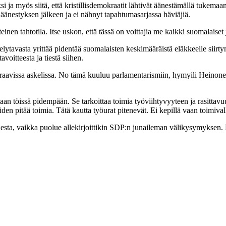
si ja myös siitä, että kristillisdemokraatit lähtivät äänestämällä tukemaan
äänestyksen jälkeen ja ei nähnyt tapahtumasarjassa häviäjiä.
teinen tahtotila. Itse uskon, että tässä on voittajia me kaikki suomalais
elytavasta yrittää pidentää suomalaisten keskimääräistä eläkkeelle siirty
avoitteesta ja tiestä siihen.
uraavissa askelissa. No tämä kuuluu parlamentarismiin, hymyili Heinonen 
an töissä pidempään. Se tarkoittaa toimia työviihtyvyyteen ja rasittavu
en pitää toimia. Tätä kautta työurat pitenevät. Ei kepillä vaan toimival
uolesta, vaikka puolue allekirjoittikin SDP:n junaileman välikysymyksen