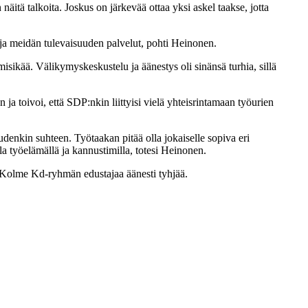
 näitä talkoita. Joskus on järkevää ottaa yksi askel taakse, jotta
et ja meidän tulevaisuuden palvelut, pohti Heinonen.
misikää. Välikymyskeskustelu ja äänestys oli sinänsä turhia, sillä
ja toivoi, että SDP:nkin liittyisi vielä yhteisrintamaan työurien
udenkin suhteen. Työtaakan pitää olla jokaiselle sopiva eri
la työelämällä ja kannustimilla, totesi Heinonen.
. Kolme Kd-ryhmän edustajaa äänesti tyhjää.