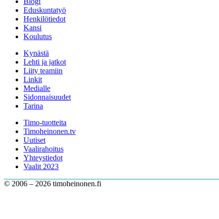
Blogi
Eduskuntatyö
Henkilötiedot
Kansi
Koulutus
Kynästä
Lehti ja jatkot
Liity teamiin
Linkit
Medialle
Sidonnaisuudet
Tarina
Timo-tuotteita
Timoheinonen.tv
Uutiset
Vaalirahoitus
Yhteystiedot
Vaalit 2023
© 2006 – 2026 timoheinonen.fi