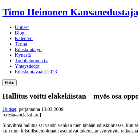
Timo Heinonen
Kansanedustaja
Uutiset
Blogi
Kalenteri
Tarina
Eduskuntatyö
Kynästä
Timoheinonen.tv
Yhteystiedot
Eduskuntavaalit 2023
Haku
Hallitus voitti eläkekiistan – myös osa opp
Uutiset
,
perjantaina 13.03.2009
[cresta-social-share]
Sinivihreä hallitus sai varsin vankan tuen tänään eduskunnassa, kun 
kun mm. kristillisdemokraatit asettuivat tukemaan syntynyttä ratkaisu