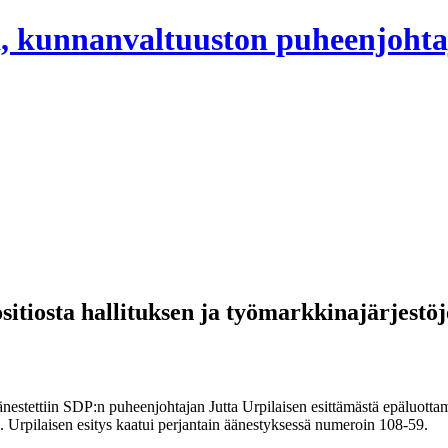
, kunnanvaltuuston puheenjohta
ositiosta hallituksen ja työmarkkinajärjestöj
äänestettiin SDP:n puheenjohtajan Jutta Urpilaisen esittämästä epäluott
a. Urpilaisen esitys kaatui perjantain äänestyksessä numeroin 108-59.