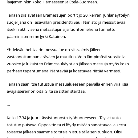
laajemminkin koko Hämeeseen ja Etelä-Suomeen.
Tänään siis avataan Erämessujen portit jo 20. kerran. Juhlanäyttelyn
suojelijana on Tasavallan presidentti Sauli Niinistö ja messut avaa
itsekin aktiivisena metsästäjänä ja luontomiehenä tunnettu
pääministerimme Jyrki Katainen.
Yhdeksän hehtaarin messualue on siis valmis jälleen
vastaanottamaan eräväen ja muutkin. Voin lämpimästi suositella
vuosien ja lukuisten Erämessukäyntien jälkeen messuja myös koko
perheen tapahtumana. Nähtävää ja koettavaa riittää varmasti.
Tänään saan itse tutustua messualueeseen päivällä ennen virallisia
avajaisseremonioita. Siitä se sitten starttaa.
…
Kello 17.34 ja juuri täysistunnosta työhuoneeseen. Täysistunto
totutun puiseva. Oppositiolta ei löydy mitään sanottavaa ja kerta
toisensa jälkeen saamme torstaisin istua tällaisen tuokion. Olisi