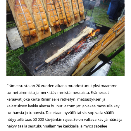
Erämessuista on 20 vuoden aikana muodostunut yksi maamme
tunnetuimmista ja merkittävimmistä messuista. Erämessut
keräävät joka kerta Riihimäelle retkeilyn, metsästyksen ja
kalastuksen kaikki alansa huiput ja toimijat ja väkeä messuilla käy
tunhansia ja tuhansia. Taidetaan hyvällä tai siis sopivalla säällä
hätyytellä taas 50 000 kävijänkin rajaa. Se on valtava kävijämäärä ja
näkyy täällä seutukunnallamme kaikkialla ja myös säteilee