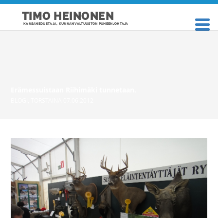
TIMO HEINONEN
KANSANEDUSTAJA, KUNNANVALTUUSTON PUHEENJOHTAJA
Erämessuistaan Riihimäki tunnetaan.
BLOGI
,
TORSTAINA 07.06.2012