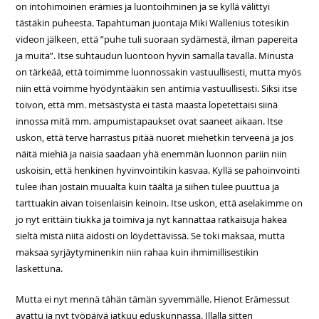
on intohimoinen erämies ja luontoihminen ja se kyllä välittyi
tästäkin puheesta. Tapahtuman juontaja Miki Wallenius totesikin
videon jälkeen, että ”puhe tuli suoraan sydämestä, ilman papereita
ja muita”. Itse suhtaudun luontoon hyvin samalla tavalla. Minusta
on tärkeää, että toimimme luonnossakin vastuullisesti, mutta myös
niin että voimme hyödyntääkin sen antimia vastuullisesti. Siksi itse
toivon, että mm. metsästystä ei tästä maasta lopetettaisi siinä
innossa mitä mm. ampumistapaukset ovat saaneet aikaan. Itse
uskon, että terve harrastus pitää nuoret miehetkin terveenä ja jos
näitä miehiä ja naisia saadaan yhä enemmän luonnon pariin niin
uskoisin, että henkinen hyvinvointikin kasvaa. Kyllä se pahoinvointi
tulee ihan jostain muualta kuin täältä ja siihen tulee puuttua ja
tarttuakin aivan toisenlaisin keinoin. Itse uskon, että aselakimme on
jo nyt erittäin tiukka ja toimiva ja nyt kannattaa ratkaisuja hakea
sieltä mistä niitä aidosti on löydettävissä. Se toki maksaa, mutta
maksaa syrjäytyminenkin niin rahaa kuin ihmimillisestikin
laskettuna.
Mutta ei nyt mennä tähän tämän syvemmälle. Hienot Erämessut
avattu ja nyt työpäivä jatkuu eduskunnassa. Illalla sitten