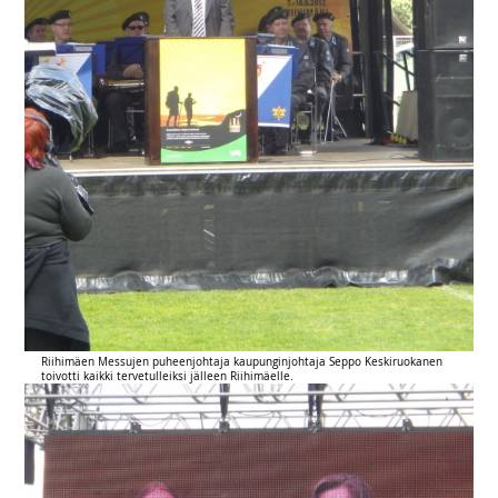
Riihimäen Messujen puheenjohtaja kaupunginjohtaja Seppo Keskiruokanen
toivotti kaikki tervetulleiksi jälleen Riihimäelle.