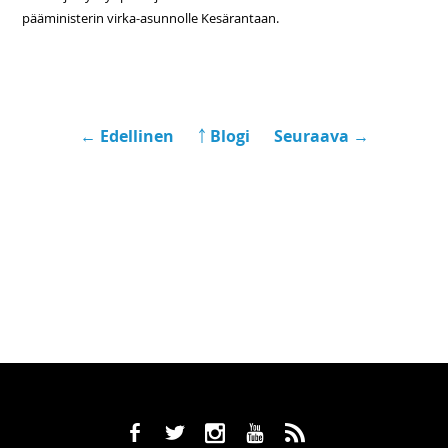
pääministerin virka-asunnolle Kesärantaan.
← Edellinen
￪ Blogi
Seuraava →
b
a
x
r
,