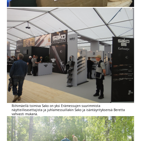
Riihimäellä toimiva Sako on yksi Erämessujen suurimmista
näytteilleasettajista ja juhlamessuillakin Sako ja isäntäyrityksensä Beretta
vahvasti mukana.