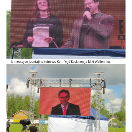
Ja messujen juontajina toimivat Katri Yrjö-Koskinen ja Miki Wallennius.