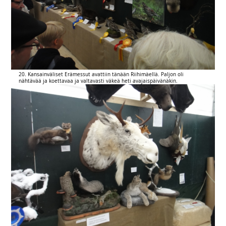
20. Kansainväliset Erämessut avattiin tänään Riihimäellä. Paljon oli
nähtävää ja koettavaa ja valtavasti väkeä heti avajaispäivänäkin.