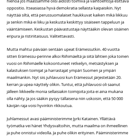
hienoa jos maassamme olisi aidosti toimiva ja vaihtoehtoja esittävä
oppositio. Itseasiassa hyvä demokratia sellaista kaipaisikin. Nyt
näyttää siltä, että perussuomalaiset haukkuvat kaiken mikä liikkuu
ja senkin mikä ei liiku ja keskusta keskittyy sisäiseen tappeluun ja
vääntämiseen. Keskustan päävastustaja näyttääkin olevan sisäinen
eripura ja ristiriitaisuus. Valitettavasti.
Mutta mahtui päivään sentään upeat Erämessutkin. 40 vuotta
sitten Erämessu-perinne alkoi Riihimäeltä ja siitä lähtien joka toinen
vuosi on Riihimäelle kokoontuneet retkeilyn, metsästyksen ja
kalastuksen toimijat ja harrastajat ympäri Suomen ja ympäri
maailmankin. Nyt siis juhlavuosi kun Erämessut järjestetään 20.
kerran ja upea näyttely olikin. Tuntui, että juhlavuosi oli saanut
jälleen liikkeelle monia sellaisiakin toimijoita joita ei aina mukana
olla nähty. Ja jos sääkin pysyy tällaisena niin uskoisin, että 50 000
kävijän raja voisi hyvinkin rikkoutua.
Juhlamessut avasi pääministerimme Jyrki Katainen. Yllättävä
työmatka vei hänet Yhdysvaltoihin, mutta maailma on ihmeellinen
ja puhe onnistui videolla. Ja puhe olikin erityinen. Pääministerimme