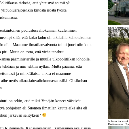
itiikassa tärkeää, että yhteistyö toimii yli
lipuoluerajojenkin kiitosta isosta työstä
duskunnassa.
Upea Kesäranta ja
enkiintoinen puolustusvaliokunnan kuuleminen
neempi siitä, että koko kohu oli aikalailla keinotekoinen
tahdo olla. Maamme ilmatilanvalvonta toimi juuri niin kuin
n piti. Mutta on totta, että virhe tapahtui
kanssa pääministerille ja muulle ulkopolitiikan johdolle.
n tehdään ja niin tehtiin nytkin. Mutta pääasia, että
ettomasti ja minkäälaista uhkaa ei maamme
a aihe myös ulkoasiainvaliokunnassa esillä. Olisikohan
n.
intti on sekin, että miksi Venäjän koneet väistivät
yä pohjoisen eli Suomen ilmatilan kautta eikä alta eli
onkun järkevän selityksen?
Ja tässä Kalle Jok
Kesärannassa. Upe
tti Riihimäellä. Kansainvälisten Erämessujen avajaisissa