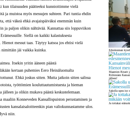
ki kun tilaisuuden päätteeksi kunnioitimme vielä
ä ja muistoa myös messujen suhteen. Pari tuntia ehdin
eta, että väkeä ehkä avajaispäiväksi enemmän kuin
in ja paljon olikin nähtävää. Kannattaa siis loppuviikon
Erämessuille. Siellä on kaikki kalastuksesta
 Hienot messut taas. Täytyy katsoa jos ehtisi vielä
 nimittäin jäi vaikka kuinka.
Eduskunnan kysel
vaimea. Itsekin yritin ääneen päästä
älläkään kertaan puhemies Eero Heinäluomalta
Maantien Ritarit 
Riihimäen Kansain
ottunut. Ehkä joskus sitten. Mutta jatkoin sitten salissa
jälleen!
notoista, työttömien kouluttautumistuesta ja hieman
Sakolla upea iso o
sa jälleen ja olikin mukava päästä keskustelemaan.
a maaliin Konneveden Kansallispuiston perustaminen ja
Ja tottakai eräruo
tusten kansalaisaloitteenkin pian valiokunnastamme ulos.
Hyvä niin.