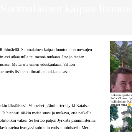
 Suomalainen kaipaa luonto
 Riihimäellä. Suomalainen kaipaa luontoon on messujen
n asti aikaa tulla tai mennä mukaan. Itse jo tänään
sissa. Mutta sitä ennen eduskuntaan. Valtion
e myös lisätietoa ilmatilanloukkaus-casen
Kokoomusperhe ko
Sofia Vikman, Jyr
Wallinheimo, Kall
keikkun minä
kin läksiäisissä. Viimeiset pääministeri Jyrki Kataisen
Ja hienosti sääkin meitä suosi ja mukava, että paikalla
liitonkin väkeä. Se kertoo paljon Jyrkistä pääministerinä
 keskustelua hymyssä suin niin entisen ministerin Merja