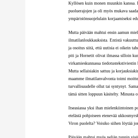
Kyllösen kuin monen muunkin kanssa. Pol
puoluerajojen ja oli myös mukava saada y
ympäristönsuojelulain korjaamiseksi e
Mutta päivään mahtui ensin aamun miel
ilmatilanloukkauksista. Entistä vakuuttu
ja osoitus siitä, että uutisia ei oikein 
piti ja Hornetit olivat ilmassa silloin ku
virkamieskunnassa tiedotustekstiviestin 
Mutta sellaisiakin sattuu ja korjauksiaki
maamme ilmatilanvalvonta toimi moitte
turvallisuudelle ollut tai syntynyt. Sam
tämä sitten loppuun käsitelty. Minusta o
Itseasiassa yksi ihan mielenkiintoinen po
etelästä pohjoiseen etenevää ukkosmyrsk
Viron puolelta? Voisiko siihen löytää j
Päivään mahtui myös neljän tunnin visii