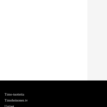
Timo-tuotteita
Timoheinonen.tv
Uutiset