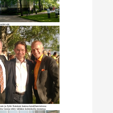
 mikä sää.
isen ja Jyrki Kataisen kanssa kesäillanvietossa
ita vuosia tehty tälläkin kolmikolla monessa.