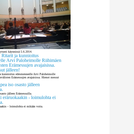
ytunti käynnissä 5.6.2014.
ja kunnioitus edesmenneelle Arvi Paloheimolle
välisten Erämessujen avajaisissa. Hienot messut
sasto jälleen Erämessuilla.
kaakin – loimulohta ei mikään voita.