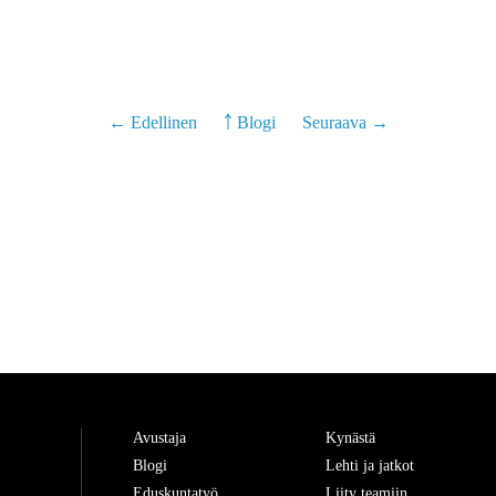
← Edellinen
￪ Blogi
Seuraava →
Avustaja
Kynästä
Blogi
Lehti ja jatkot
Eduskuntatyö
Liity teamiin