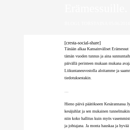
Erämessuille.
BLOGI
,
TORSTAINA 05.06.2014
[cresta-social-share]
Tänään alkaa Kansainväliset Erämessut
tämän vuoden tunnus ja aina sunnuntaihi
päivällä perinteen mukaan mukana avajai
Liikuntaneuvostolla aloitamme ja saamm
tiedotuksestakin.
…
Hieno päivä päätökseen Kesärannassa Jyr
kesäjuhlat ja sen mukainen tunnelmakin. 
niin koko hallitus kuin myös vasemmisto
ja johtajana. Ja monta hauskaa ja hyvää