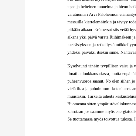
upea ja helteinen tunnelma ja hieno het
varatuomari Arvi Paloheimon elämäntyöt
messuilla kiertelemäänkin ja täytyy tod
pitkään aikaan. Erämessut siis vetää hyv
aikana yksi päivä varata Riihimäkeen ja 
metsästykseen ja retkeilystä mökkeilyyn.
yhdeksi päiväksi itsekin sinne. Nähtävää
Kyselytunti tänään tyypillisen vaisu ja 
ilmatilanloukkausasiassa, mutta enpä t
puheenvuoroa saanut. No olen siihen jo t
vielä iltaa ja puhuin mm. lastenhuostaa
muustakin. Tärkeitä aiheita keskustelus
Huomenna sitten ympäristövaliokunnass
katsotaan jos saamme myös energiatodis
Se tuottamassa myös toivottua tulosta. 