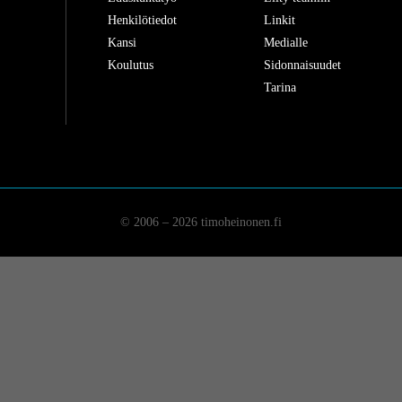
Henkilötiedot
Linkit
Kansi
Medialle
Koulutus
Sidonnaisuudet
Tarina
© 2006 – 2026 timoheinonen.fi