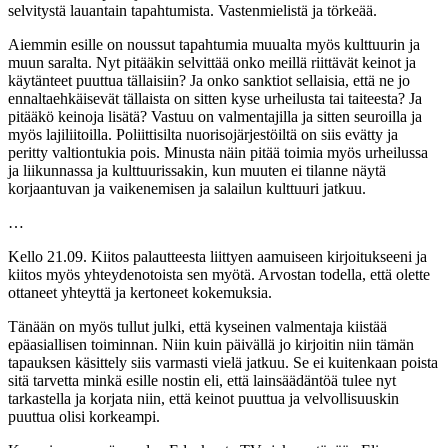
selvitystä lauantain tapahtumista. Vastenmielistä ja törkeää.
Aiemmin esille on noussut tapahtumia muualta myös kulttuurin ja
muun saralta. Nyt pitääkin selvittää onko meillä riittävät keinot ja
käytänteet puuttua tällaisiin? Ja onko sanktiot sellaisia, että ne jo
ennaltaehkäisevät tällaista on sitten kyse urheilusta tai taiteesta? Ja
pitääkö keinoja lisätä? Vastuu on valmentajilla ja sitten seuroilla ja
myös lajiliitoilla. Poliittisilta nuorisojärjestöiltä on siis evätty ja
peritty valtiontukia pois. Minusta näin pitää toimia myös urheilussa
ja liikunnassa ja kulttuurissakin, kun muuten ei tilanne näytä
korjaantuvan ja vaikenemisen ja salailun kulttuuri jatkuu.
…
Kello 21.09. Kiitos palautteesta liittyen aamuiseen kirjoitukseeni ja
kiitos myös yhteydenotoista sen myötä. Arvostan todella, että olette
ottaneet yhteyttä ja kertoneet kokemuksia.
Tänään on myös tullut julki, että kyseinen valmentaja kiistää
epäasiallisen toiminnan. Niin kuin päivällä jo kirjoitin niin tämän
tapauksen käsittely siis varmasti vielä jatkuu. Se ei kuitenkaan poista
sitä tarvetta minkä esille nostin eli, että lainsäädäntöä tulee nyt
tarkastella ja korjata niin, että keinot puuttua ja velvollisuuskin
puuttua olisi korkeampi.