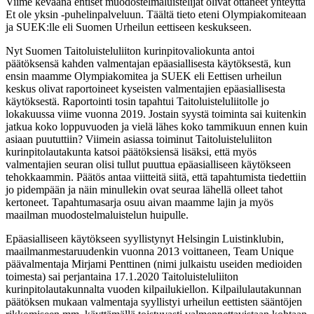
Viime keväänä entiset muodostelmaluistelijat olivat ottaneet yhteyttä
Et ole yksin -puhelinpalveluun. Täältä tieto eteni Olympiakomiteaan
ja SUEK:lle eli Suomen Urheilun eettiseen keskukseen.
Nyt Suomen Taitoluisteluliiton kurinpitovaliokunta antoi
päätöksensä kahden valmentajan epäasiallisesta käytöksestä, kun
ensin maamme Olympiakomitea ja SUEK eli Eettisen urheilun
keskus olivat raportoineet kyseisten valmentajien epäasiallisesta
käytöksestä. Raportointi tosin tapahtui Taitoluisteluliitolle jo
lokakuussa viime vuonna 2019. Jostain syystä toiminta sai kuitenkin
jatkua koko loppuvuoden ja vielä lähes koko tammikuun ennen kuin
asiaan puututtiin? Viimein asiassa toiminut Taitoluisteluliiton
kurinpitolautakunta katsoi päätöksiensä lisäksi, että myös
valmentajien seuran olisi tullut puuttua epäasialliseen käytökseen
tehokkaammin. Päätös antaa viitteitä siitä, että tapahtumista tiedettiin
jo pidempään ja näin minullekin ovat seuraa lähellä olleet tahot
kertoneet. Tapahtumasarja osuu aivan maamme lajin ja myös
maailman muodostelmaluistelun huipulle.
Epäasialliseen käytökseen syyllistynyt Helsingin Luistinklubin,
maailmanmestaruudenkin vuonna 2013 voittaneen, Team Unique
päävalmentaja Mirjami Penttinen (nimi julkaistu useiden medioiden
toimesta) sai perjantaina 17.1.2020 Taitoluisteluliiton
kurinpitolautakunnalta vuoden kilpailukiellon. Kilpailulautakunnan
päätöksen mukaan valmentaja syyllistyi urheilun eettisten sääntöjen