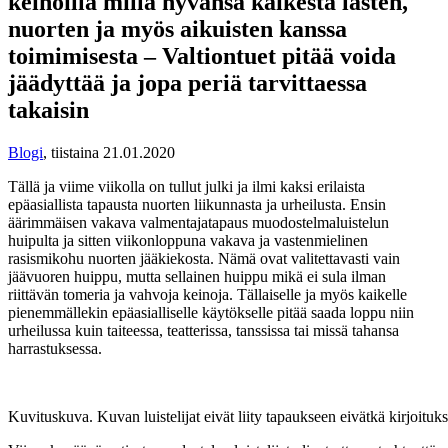
keinoilla millä hyvänsä kaikesta lasten,
nuorten ja myös aikuisten kanssa
toimimisesta – Valtiontuet pitää voida
jäädyttää ja jopa periä tarvittaessa
takaisin
Blogi
,
tiistaina 21.01.2020
Tällä ja viime viikolla on tullut julki ja ilmi kaksi erilaista
epäasiallista tapausta nuorten liikunnasta ja urheilusta. Ensin
äärimmäisen vakava valmentajatapaus muodostelmaluistelun
huipulta ja sitten viikonloppuna vakava ja vastenmielinen
rasismikohu nuorten jääkiekosta. Nämä ovat valitettavasti vain
jäävuoren huippu, mutta sellainen huippu mikä ei sula ilman
riittävän tomeria ja vahvoja keinoja. Tällaiselle ja myös kaikelle
pienemmällekin epäasialliselle käytökselle pitää saada loppu niin
urheilussa kuin taiteessa, teatterissa, tanssissa tai missä tahansa
harrastuksessa.
Kuvituskuva. Kuvan luistelijat eivät liity tapaukseen eivätkä kirjoituks