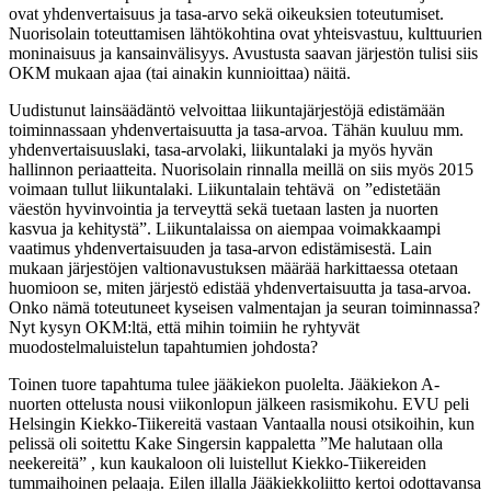
ovat yhdenvertaisuus ja tasa-arvo sekä oikeuksien toteutumiset.
Nuorisolain toteuttamisen lähtökohtina ovat yhteisvastuu, kulttuurien
moninaisuus ja kansainvälisyys. Avustusta saavan järjestön tulisi siis
OKM mukaan ajaa (tai ainakin kunnioittaa) näitä.
Uudistunut lainsäädäntö velvoittaa liikuntajärjestöjä edistämään
toiminnassaan yhdenvertaisuutta ja tasa-arvoa. Tähän kuuluu mm.
yhdenvertaisuuslaki, tasa-arvolaki, liikuntalaki ja myös hyvän
hallinnon periaatteita. Nuorisolain rinnalla meillä on siis myös 2015
voimaan tullut liikuntalaki. Liikuntalain tehtävä on ”edistetään
väestön hyvinvointia ja terveyttä sekä tuetaan lasten ja nuorten
kasvua ja kehitystä”. Liikuntalaissa on aiempaa voimakkaampi
vaatimus yhdenvertaisuuden ja tasa-arvon edistämisestä. Lain
mukaan järjestöjen valtionavustuksen määrää harkittaessa otetaan
huomioon se, miten järjestö edistää yhdenvertaisuutta ja tasa-arvoa.
Onko nämä toteutuneet kyseisen valmentajan ja seuran toiminnassa?
Nyt kysyn OKM:ltä, että mihin toimiin he ryhtyvät
muodostelmaluistelun tapahtumien johdosta?
Toinen tuore tapahtuma tulee jääkiekon puolelta. Jääkiekon A-
nuorten ottelusta nousi viikonlopun jälkeen rasismikohu. EVU peli
Helsingin Kiekko-Tiikereitä vastaan Vantaalla nousi otsikoihin, kun
pelissä oli soitettu Kake Singersin kappaletta ”Me halutaan olla
neekereitä” , kun kaukaloon oli luistellut Kiekko-Tiikereiden
tummaihoinen pelaaja. Eilen illalla Jääkiekkoliitto kertoi odottavansa