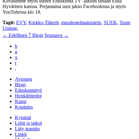
Kuvasimme myös uuden Eduskunta TV -jakson tänään Elisa
Hyvärisen kanssa. Perjantaina uusi jakso Facebookissa ja myös
YouTubessa klo 18.
Tagit:
EVY
,
Kiekko-Tiikerit
,
muodostelmaluistelu
,
SUEK
,
Team
Unique
,
← Edellinen
￪ Blogi
Seuraava →
b
a
x
r
,
Avustaja
Blogi
Eduskuntatyö
Henkilötiedot
Kansi
Koulutus
Kynästä
Lehti ja jatkot
Liity teamiin
Linkit