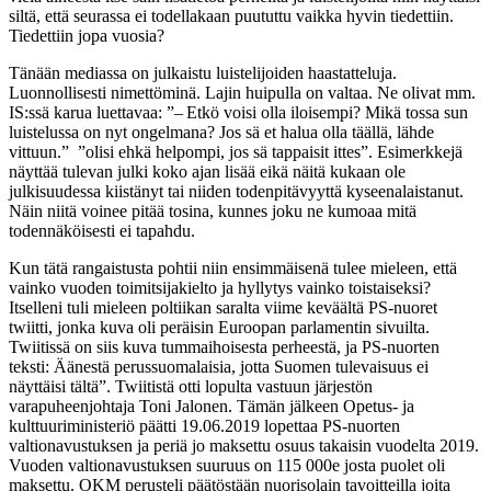
siltä, että seurassa ei todellakaan puututtu vaikka hyvin tiedettiin.
Tiedettiin jopa vuosia?
Tänään mediassa on julkaistu luistelijoiden haastatteluja.
Luonnollisesti nimettöminä. Lajin huipulla on valtaa. Ne olivat mm.
IS:ssä karua luettavaa: ”– Etkö voisi olla iloisempi? Mikä tossa sun
luistelussa on nyt ongelmana? Jos sä et halua olla täällä, lähde
vittuun.” ”olisi ehkä helpompi, jos sä tappaisit ittes”. Esimerkkejä
näyttää tulevan julki koko ajan lisää eikä näitä kukaan ole
julkisuudessa kiistänyt tai niiden todenpitävyyttä kyseenalaistanut.
Näin niitä voinee pitää tosina, kunnes joku ne kumoaa mitä
todennäköisesti ei tapahdu.
Kun tätä rangaistusta pohtii niin ensimmäisenä tulee mieleen, että
vainko vuoden toimitsijakielto ja hyllytys vainko toistaiseksi?
Itselleni tuli mieleen poltiikan saralta viime keväältä PS-nuoret
twiitti, jonka kuva oli peräisin Euroopan parlamentin sivuilta.
Twiitissä on siis kuva tummaihoisesta perheestä, ja PS-nuorten
teksti: Äänestä perussuomalaisia, jotta Suomen tulevaisuus ei
näyttäisi tältä”. Twiitistä otti lopulta vastuun järjestön
varapuheenjohtaja Toni Jalonen. Tämän jälkeen Opetus- ja
kulttuuriministeriö päätti 19.06.2019 lopettaa PS-nuorten
valtionavustuksen ja periä jo maksettu osuus takaisin vuodelta 2019.
Vuoden valtionavustuksen suuruus on 115 000e josta puolet oli
maksettu. OKM perusteli päätöstään nuorisolain tavoitteilla joita