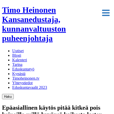
Timo Heinonen
Kansanedustaja,
kunnanvaltuuston
puheenjohtaja
Uutiset
Blogi
Kalenteri
Tarina
Eduskuntatyö
Kynästä
Timoheinonen.tv
Yhteystiedot
Eduskuntavaalit 2023
Haku
Epäasiallinen käytös pitää kitkeä pois