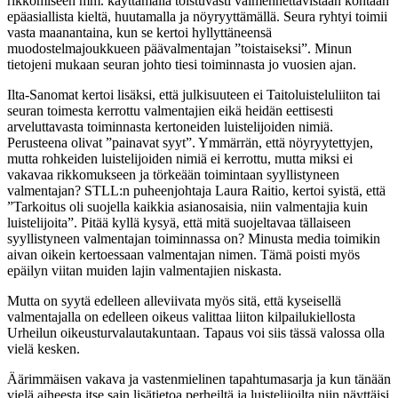
rikkomiseen mm. käyttämällä toistuvasti valmennettavistaan kohtaan
epäasiallista kieltä, huutamalla ja nöyryyttämällä. Seura ryhtyi toimii
vasta maanantaina, kun se kertoi hyllyttäneensä
muodostelmajoukkueen päävalmentajan ”toistaiseksi”. Minun
tietojeni mukaan seuran johto tiesi toiminnasta jo vuosien ajan.
Ilta-Sanomat kertoi lisäksi, että julkisuuteen ei Taitoluisteluliiton tai
seuran toimesta kerrottu valmentajien eikä heidän eettisesti
arveluttavasta toiminnasta kertoneiden luistelijoiden nimiä.
Perusteena olivat ”painavat syyt”. Ymmärrän, että nöyryytettyjen,
mutta rohkeiden luistelijoiden nimiä ei kerrottu, mutta miksi ei
vakavaa rikkomukseen ja törkeään toimintaan syyllistyneen
valmentajan? STLL:n puheenjohtaja Laura Raitio, kertoi syistä, että
”Tarkoitus oli suojella kaikkia asianosaisia, niin valmentajia kuin
luistelijoita”. Pitää kyllä kysyä, että mitä suojeltavaa tällaiseen
syyllistyneen valmentajan toiminnassa on? Minusta media toimikin
aivan oikein kertoessaan valmentajan nimen. Tämä poisti myös
epäilyn viitan muiden lajin valmentajien niskasta.
Mutta on syytä edelleen alleviivata myös sitä, että kyseisellä
valmentajalla on edelleen oikeus valittaa liiton kilpailukiellosta
Urheilun oikeusturvalautakuntaan. Tapaus voi siis tässä valossa olla
vielä kesken.
Äärimmäisen vakava ja vastenmielinen tapahtumasarja ja kun tänään
vielä aiheesta itse sain lisätietoa perheiltä ja luistelijoilta niin näyttäisi