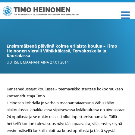
TIMO HEINONEN
KANSANEDUSTAJA, KUNNANVALTUUSTON PUHEENJOHTAJA
Ensimmäisenä päivänä kolme erilaista koulua – Timo
Heinonen vieraili Vähikkälässä, Tervakoskella ja
Kaurialassa
UUTISET
,
MAANANTAINA 27.01.2014
Kansanedustajat kouluissa – teemaviikko starttasi kokoomuksen
kansanedustaja Timo
Heinosen kohdalla jo varhain maanantaiaamuna Vähikkälän
alakoulussa. Janakkalassa sijaitsevassa kyläkoulussa on ainoastaan
24 oppilasta ja se onkin useasti ollut lopettamisuhan alla. Tällä
hetkellä koulun tulevaisuus näyttää lupaavalta, sillä ensi syksynä
ensimmäisellä luokalla aloittaa kuusi oppilasta ja tästä syystä