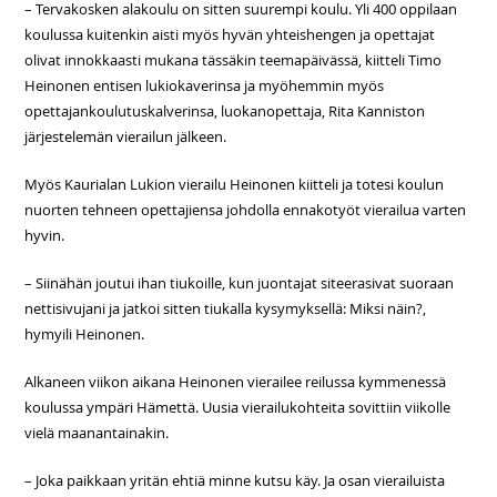
– Tervakosken alakoulu on sitten suurempi koulu. Yli 400 oppilaan
koulussa kuitenkin aisti myös hyvän yhteishengen ja opettajat
olivat innokkaasti mukana tässäkin teemapäivässä, kiitteli Timo
Heinonen entisen lukiokaverinsa ja myöhemmin myös
opettajankoulutuskalverinsa, luokanopettaja, Rita Kanniston
järjestelemän vierailun jälkeen.
Myös Kaurialan Lukion vierailu Heinonen kiitteli ja totesi koulun
nuorten tehneen opettajiensa johdolla ennakotyöt vierailua varten
hyvin.
– Siinähän joutui ihan tiukoille, kun juontajat siteerasivat suoraan
nettisivujani ja jatkoi sitten tiukalla kysymyksellä: Miksi näin?,
hymyili Heinonen.
Alkaneen viikon aikana Heinonen vierailee reilussa kymmenessä
koulussa ympäri Hämettä. Uusia vierailukohteita sovittiin viikolle
vielä maanantainakin.
– Joka paikkaan yritän ehtiä minne kutsu käy. Ja osan vierailuista