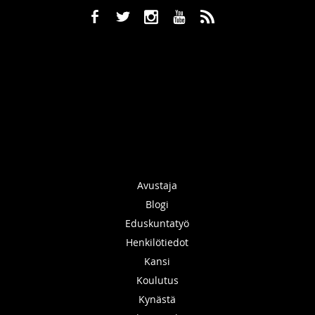
b
a
x
r
,
Avustaja
Blogi
Eduskuntatyö
Henkilötiedot
Kansi
Koulutus
Kynästä