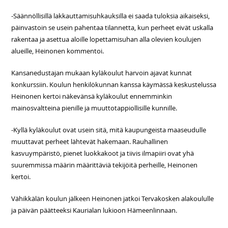
-Säännöllisillä lakkauttamisuhkauksilla ei saada tuloksia aikaiseksi,
päinvastoin se usein pahentaa tilannetta, kun perheet eivät uskalla
rakentaa ja asettua aloille lopettamisuhan alla olevien koulujen
alueille, Heinonen kommentoi.
Kansanedustajan mukaan kyläkoulut harvoin ajavat kunnat
konkurssiin. Koulun henkilökunnan kanssa käymässä keskustelussa
Heinonen kertoi näkevänsä kyläkoulut ennemminkin
mainosvaltteina pienille ja muuttotappiollisille kunnille.
-Kyllä kyläkoulut ovat usein sitä, mitä kaupungeista maaseudulle
muuttavat perheet lähtevät hakemaan. Rauhallinen
kasvuympäristö, pienet luokkakoot ja tiivis ilmapiiri ovat yhä
suuremmissa määrin määrittäviä tekijöitä perheille, Heinonen
kertoi.
Vähikkälän koulun jälkeen Heinonen jatkoi Tervakosken alakoululle
ja päivän päätteeksi Kaurialan lukioon Hämeenlinnaan.