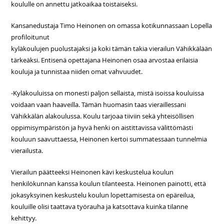
koululle on annettu jatkoaikaa toistaiseksi.
Kansanedustaja Timo Heinonen on omassa kotikunnassaan Lopella
profiloitunut
kyläkoulujen puolustajaksi ja koki tämän takia vierailun Vähikkälään
tärkeäksi. Entisenä opettajana Heinonen osaa arvostaa erilaisia
kouluja ja tunnistaa niiden omat vahvuudet.
-Kyläkouluissa on monesti paljon sellaista, mistä isoissa kouluissa
voidaan vaan haaveilla. Tämän huomasin taas vieraillessani
Vähikkälän alakoulussa. Koulu tarjoaa tiiviin sekä yhteisöllisen
oppimisympäristön ja hyvä henki on aistittavissa välittömästi
kouluun saavuttaessa, Heinonen kertoi summatessaan tunnelmia
vierailusta.
Vierailun päätteeksi Heinonen kävi keskustelua koulun
henkilökunnan kanssa koulun tilanteesta. Heinonen painotti, että
jokasyksyinen keskustelu koulun lopettamisesta on epäreilua,
kouluille olisi taattava työrauha ja katsottava kuinka tilanne
kehittyy.