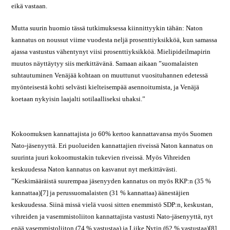
eikä vastaan.
Mutta suurin huomio tässä tutkimuksessa kiinnittyykin tähän: Naton
kannatus on noussut viime vuodesta neljä prosenttiyksikköä, kun samassa
ajassa vastustus vähentynyt viisi prosenttiyksikköä. Mielipideilmapirin
muutos näyttäytyy siis merkittävänä. Samaan aikaan ”suomalaisten
suhtautuminen Venäjää kohtaan on muuttunut vuosituhannen edetessä
myönteisestä kohti selvästi kielteisempää asennoitumista, ja Venäjä
koetaan nykyisin laajalti sotilaalliseksi uhaksi.”
Kokoomuksen kannattajista jo 60% kertoo kannattavansa myös Suomen
Nato-jäsenyyttä. Eri puolueiden kannattajien riveissä Naton kannatus on
suurinta juuri kokoomustakin tukevien riveissä. Myös Vihreiden
keskuudessa Naton kannatus on kasvanut nyt merkittävästi.
”Keskimääräistä suurempaa jäsenyyden kannatus on myös RKP:n (35 %
kannattaa)[7] ja perussuomalaisten (31 % kannattaa) äänestäjien
keskuudessa. Siinä missä vielä vuosi sitten enemmistö SDP:n, keskustan,
vihreiden ja vasemmistoliiton kannattajista vastusti Nato-jäsenyyttä, nyt
enää vasemmistoliiton (74 % vastustaa) ja Liike Nytin (62 % vastustaa)[8]