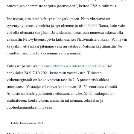
äänestäjien enemmistö torjuisi jäsenyyden”, kertoo EVA:n tutkimus.
Itse uskon, että tämä kehitys tulee jatkumaan. Nato-yhteistyö on
syventynyt vuosi vuodelta ja nyt olemme jo niin lähellä Natoa, kuin vain
voi olla olematta sen jäsen. Ja taidamme itseasiassa monessa asiassa olla
enemmän Nato-yhteensopivia kuin osa itse Nato-maista onkaan. Voi hyvin
kysyäkin, että miksi jätämme vain turvatakuut Natosta käyttämättä? Ne
nimittäin saamme turvaksemme vain jäseninä.
Tulokset perustuvat
Taloustutkimuksen internet-paneelilla
2 042
henkilöltä 24.9-7.10.2021 keräämiin vastauksiin. Tulosten
virhemarginaali on koko väestön tasolla 2–3 prosenttiyksikköä
suuntaansa. Vastaajat edustavat koko maan 18–79-vuotiasta väestöä.
Aineisto on kerättypainotettu edustamaan väestöä iän, sukupuolen,
asuinalueen, koulutuksen, ammatin tai aseman, toimialan ja
puoluekannatuksen mukaan.
Lähde: Eva tutkimus 2021