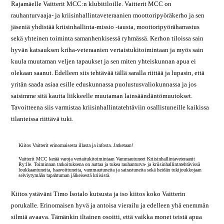
Rajamäelle Vaitterit MCC:n klubitiloille. Vaitterit MCC on
rauhanturvaaja- ja kriisinhallintaveteraanien moottoripyöräkerho ja sen
jäseniä yhdistää kriisinhallinta-missio -tausta, moottoripyöräharrastus
sekä yhteinen toiminta samanhenkisessä ryhmässä. Kerhon tiloissa sain
hyvän katsauksen kriha-veteraanien vertaistukitoimintaan ja myös sain
kuula muutaman veljen tapaukset ja sen miten yhteiskunnan apua ei
olekaan saanut. Edelleen siis tehtävää tällä saralla riittää ja lupasin, että
yritän saada asiaa esille eduskunnassa puolustusvaliokunnassa ja jos
saisimme sitä kautta liikkeelle muutaman lainsäändäntömuutokset.
Tavoitteena siis varmistaa kriisinhallintatehtäviin osallistuneille kaikissa
tilanteissa riittävä tuki.
Kiitos Vaitterit erinomaisesta illasta ja infosta. Jatketaan!
Vaitterit MCC kerää varoja vertaitukitoimintaan Vammautuneet Kriisinhallintaveteraanit
Ry:lle. Toiminnan tarkoituksena on auttaa ja tukea rauhanturva- ja kriisinhallintatehtävissä
loukkaantuneita, haavoittuneita, vammautuneita ja sairastuneita sekä heidän tukijoukkojaan
selviytymään tapahtuman jälkeisestä kriisistä.
Kiitos ystäväni Timo Isotalo kutsusta ja iso kiitos koko Vaitterin
porukalle. Erinomaisen hyvä ja antoisa vierailu ja edelleen yhä enemmän
silmiä avaava. Tämänkin iltainen osoitti, että vaikka monet teistä apua