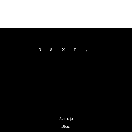
b
a
x
r
,
Avustaja
Blogi