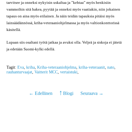
tarvitsee ja onneksi nykyisin uskaltaa ja ”kehtaa” myös henkisiin
vammoihin sitä hakea, pyytää ja onneksi myös vaatiakin, niin jokainen
tapaus on aina myös erilainen. Ja näin teidän tapauksia pitäisi myös
lainsäädännössä, kriha-veteraaniohjelmassa ja myös valtionkonttorissä
käsitellä.
Lupaan siis osaltani työtä jatkaa ja avuksi olla. Veljeä ja siskoja ei jätetä
ja edetään Suomi-kylki edellä.
Tagit:
Eva
,
kriha
,
Kriha-veteraaniohjelma
,
kriha-veteraanit
,
nato
,
rauhanturvaajat
,
Vaitterit MCC
,
vertaistuki
,
← Edellinen
￪ Blogi
Seuraava →