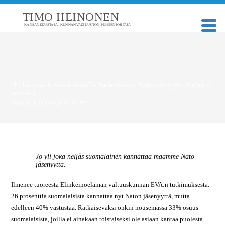
TIMO HEINONEN
KANSANEDUSTAJA, KUNNANVALTUUSTON PUHEENJOHTAJA
”Ei kai enää koskaan yksin” – Suomalaisten Nato-jäsenyyden kannatus
kasvanut
BLOGI
,
TIISTAINA 26.10.2021
Jo yli joka neljäs suomalainen kannattaa maamme Nato-
jäsenyyttä.
Ilmenee tuoreesta Elinkeinoelämän valtuuskunnan EVA:n tutkimuksesta.
26 prosenttia suomalaisista kannattaa nyt Naton jäsenyyttä, mutta
edelleen 40% vastustaa. Ratkaisevaksi onkin nousemassa 33% osuus
suomalaisista, joilla ei ainakaan toistaiseksi ole asiaan kantaa puolesta