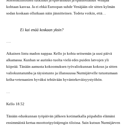
Mielenkiintoinen tutkimus ja epävarmuus ja epäluottamus Venäjää
kohtaan kasvaa. Ja ei ehkä Euroopan suhde Venäjään ole sitten kylmän
sodan koskaan ollutkaan näin jännitteinen. Todeta voikin, että…
Ei kai enää koskaan yksin?
….
Aikainen lintu madon nappaa. Kello jo kohta seitsemän ja uusi päivä
alkamassa. Kunhan se aurinko tuolta vielä edes puiden latvojen yli
kiipeää. Tänään aamusta kokoomuksen työvaliokunnan kokous ja sitten
valiokuntarumba ja täysistunto ja illansuussa Nurmijärvelle tutustumaan
kriha-veteraanien hyväksi tehtävään hyväntekeväisyystyöhön.
…
Kello 18.52
Tänään eduskunnan työpäivän jälkeen kotimatkalla piipahdin elämäni
ensimmäistä kertaa moottoripyöräjengin tiloissa. Sain kutsun Nurmijärven