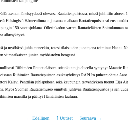
s Riihimäen kaupungille
llä aseman läheisyydessä olevassa Rautatienpuistossa, missä juhlittiin alueen 
tietä Helsingistä Hämeenlinnaan ja samaan aikaan Rautatienpuisto sai ensimmäi
pungin 150-vuotisjuhlana. Öllerinkadun varren Rautatieläisten Soittokunnan ta
sa alkusykäystä.
a myöhässä juhla eteneekin, totesi tilaisuuden juontajana toiminut Hannu Nokka
n viimeaikaisten junien myöhästelyn hengessä.
nollisesti Riihimäen Rautatieläisten soittokunta ja alueella syntynyt Maantie Rit
roissaan Riihimäen Rautatiepuiston asukasyhdistys RAPU:n puheenjohtaja Aaro Y
ehtori Kalevi Penttilän juhlapuheen sekä kaupungin tervehdyksen tuonut Eija A
i. Myös Suomen Rautatiemuseo onnitteli juhlivaa Rautatienpuistoa ja sen uudel
Riihimäen marsilla ja päättyi Hämäläisten lauluun.
← Edellinen
￪ Uutiset
Seuraava →