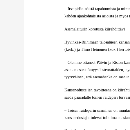
– Itse pidän näistä tapahtumista ja min
kahden ajankohtaisista asioista ja myös
Asemalaiturin korotusta kiirehdittävä
Hyvinkää-Riihimäen talosalueen kansane
(kesk.) ja Timo Heinonen (kok.) kertoiv
– Olemme ottaneet Päivin ja Riston kan
aseman esteettömyys lastenrattaiden, py
tyytyväinen, että asemahanke on saanut
Kansanedustajien tavoitteena on kiirehtiä
saada pääradalle toinen raidepari turva
– Toisen raideparin saaminen on muutam
kansanedustajat tulevat toimimaan asian