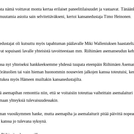
usta nämä voittavat monta kertaa erilaiset paneelitilaisuudet ja vastaavat. Tänä
 muutamia asioita sain selvitettäväkseni, kertoi kansanedustaja Timo Heinonen.
dustajat oli kutsuttu myös tapahtuman päälavalle Miki Walleniuksen haastatelta
at sopuisasti lavalle yhteisistä tavoitteestaan mm. Riihimäen asemanseudun keh
ssa nyt yhteiseksi hankkeeksemme yhdessä tuupata eteenpäin Riihimäen Aseman a
örätuolien tai vain hieman huonommin nousevien jalkojen kanssa toteutuisi, kert
 tukea myös Hämeen muiltakin kansanedustajilta.
 asemapihan remonttia niin, että se voitaisiin toteuttaa vaiheittain asemalaituri
amaan yhteyksiä tulevaisuudessakin.
an vuosikymmen hanke, mutta asemapiha ja asemalaiturit pitää päivittä nopeam
 kanssa jo tulevana syksynä.