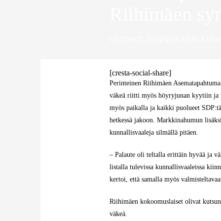
Riihimäen syn
UUTISET
,
SUNNUNTAINA 09.09
[cresta-social-share]
Perinteinen Riihimäen Asematapahtuma k
väkeä riitti myös höyryjunan kyytiin ja 
myös paikalla ja kaikki puolueet SDP:t
hetkessä jakoon. Markkinahumun lisäksi 
kunnallisvaaleja silmällä pitäen.
– Palaute oli teltalla erittäin hyvää ja
listalla tulevissa kunnallisvaaleissa ki
kertoi, että samalla myös valmisteltava
Riihimäen kokoomuslaiset olivat kutsun
väkeä.