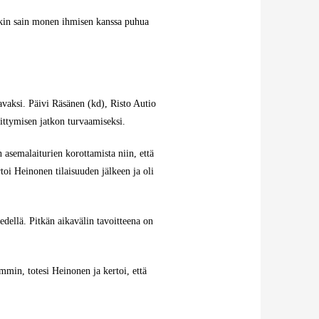
änkin sain monen ihmisen kanssa puhua
vaksi. Päivi Räsänen (kd), Risto Autio
ittymisen jatkon turvaamiseksi.
semalaiturien korottamista niin, että
oi Heinonen tilaisuuden jälkeen ja oli
 edellä. Pitkän aikavälin tavoitteena on
min, totesi Heinonen ja kertoi, että