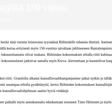
nystä 150 vuotta
.2007
eräsi tänä vuonna loistavassa syyssäässä Riihimäelle tuhansia ihmisiä. Asema
tällä kertaa erityisesti myös 150-vuotista taivaltaan juhlineeseen Rautatienpuis
ä lukuunottamatta olivat mukana. Riihimäen kokoomuksen teltalla riitti kuhina
kokoomuslaiset jatkoivat samalla myös Korva -kiertuettaan ja kuuntelivat kaup
 väkeä riitti. Graniitilta alkanut kunnallisvaalikampanjamme jatkui nytkin ja tä
innosti useampaa teltalla pysähtänyttä, kertoi Riihimäen kokoomuksen kunnallisjä
an kunnallisvaaliohjelmaan saatiin hyviä vinkkejä.
eet paikalle myös seutukunnalta eduskuntaan nousseen Timo Heinosen ja myös t