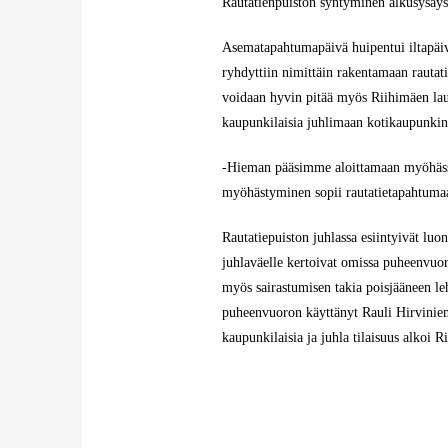
Rautatienpuiston syntyminen alkusysäy
Asematapahtumapäivä huipentui iltapäivä
ryhdyttiin nimittäin rakentamaan rauta
voidaan hyvin pitää myös Riihimäen lau
kaupunkilaisia juhlimaan kotikaupunkin
-Hieman pääsimme aloittamaan myöhässä j
myöhästyminen sopii rautatietapahtumaa
Rautatiepuiston juhlassa esiintyivät luon
juhlaväelle kertoivat omissa puheenvuo
myös sairastumisen takia poisjääneen l
puheenvuoron käyttänyt Rauli Hirviniem
kaupunkilaisia ja juhla tilaisuus alkoi 