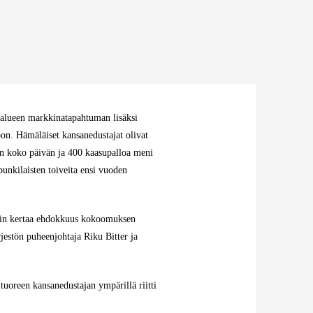
nalueen markkinatapahtuman lisäksi
toon. Hämäläiset kansanedustajat olivat
an koko päivän ja 400 kaasupalloa meni
unkilaisten toiveita ensi vuoden
lläkin kertaa ehdokkuus kokoomuksen
rjestön puheenjohtaja Riku Bitter ja
uoreen kansanedustajan ympärillä riitti