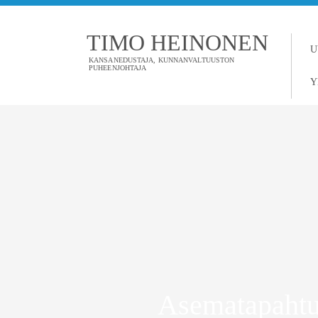
TIMO HEINONEN
U
KANSANEDUSTAJA, KUNNANVALTUUSTON
PUHEENJOHTAJA
Y
Asematapahtum