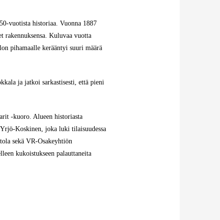
150-vuotista historiaa. Vuonna 1887
set rakennuksensa. Kuluvaa vuotta
lon pihamaalle kerääntyi suuri määrä
la ja jatkoi sarkastisesti, että pieni
arit -kuoro. Alueen historiasta
rjö-Koskinen, joka luki tilaisuudessa
ittola sekä VR-Osakeyhtiön
leen kukoistukseen palauttaneita