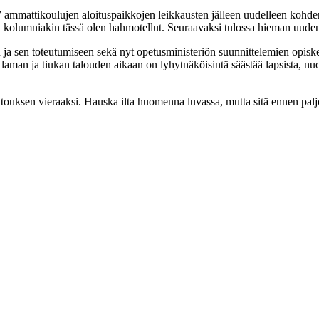
 ammattikoulujen aloituspaikkojen leikkausten jälleen uudelleen kohden
aria kolumniakin tässä olen hahmotellut. Seuraavaksi tulossa hieman uud
en ja sen toteutumiseen sekä nyt opetusministeriön suunnittelemien opi
ttä laman ja tiukan talouden aikaan on lyhytnäköisintä säästää lapsista, 
ksen vieraaksi. Hauska ilta huomenna luvassa, mutta sitä ennen pal