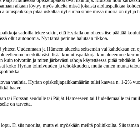
a Päijät-Hämeessä opiskelupaikat ovat haluttuja. Muistan noin karkeasti
an aikaan löytyy myös alueita missä jokaista aloituspaikkaa kohden ei o
i aloituspaikkoja pitää uskaltaa nyt siirtää sinne missä nuoria on nyt ja 
kkoja sadoilla tekee sekin, että Hyrialla on oikeus itse päättää koulu
 tässä ollut autonomia. Nyt tämä perinne halutaan rikkoa.
yhteen Uudenmaan ja Hämeen alueelta seitsemän vai kahdeksan eri oppilai
alueellemme merkittävästi lisää koulutuspaikkoja kun alueemme kerran k
in kuin toivottiin ja miten järkevästi rahoja käytettäessä pitää tehdäkin
antavat koko Hyrian toimivuuden ja tehokkuuden, mutta ennen muuta t
spolitiikka.
ovaa vauhtia. Hyrian opiskelijapaikkamäärän tulisi kasvaa n. 1-2% vuot
elkkä haave.
aan tai Forssan seudulle tai Päijät-Hämeeseen tai Uudellemaalle tai mui
selle on tarvetta.
lopu. Ei siis nuorilta, mutta ei myöskään meiltä poliitikoilta. Siis tämän 