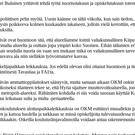
i Ihalainen yrittävät tehdä työtä nuorisotakuun ja opiskelutakuun toteutt
liittisen pelin myötä. Uusin käänne on tältä viikolta, kun sain tiedon, 
ysin poikkeeva kolmen kuukauden takaiseen, jolloin vielä kerrottiin, et
uksilta.
ivät ovat huomioon sitä, että alueellamme toimii valtakunnallinen Kiipu
emmalta alueelta ja osittain jopa ympäri koko Suomen. Eihän tällaisten er
seudulla nuoria on vaan sen mukaan mikä on valtakunnallinen tarve näil
svava ala niin sielläkin työvoimatarve kasvaa.
apaikkan leikkauksia. Jos edellä olevan olisi ottanut huomioon ja tie
öisesti Tavastiaa ja FAI:ta.
htävän ammattioppilaitokset säästyvät, mutta samaan aikaan OKM onkin l
 Erikoiseksi tilanteen tekee se, että Hyria sijaitsee muuttovoittoalueel
tropoli-alueeksi. Riihimäen kohdalla ei siis voida suoraan käyttää Kan
i leikataan sulta ja multa -periaatteella.
senkoulutuksen aloituspaikkaleikkauksia on OKM esittänyt muuallekin pä
n ja katsoa huolella ja tarkkaan se missä opiskelijoita tulevaisuudessa rii
ikkaakin. Oikeilla koulutuslinjavalinnoilla voidaan antaa rakennemuuto