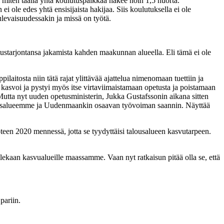
 miten täällä yhtä koulutuspaikkaa hakee noin 1,5 nuorta.
le edes yhtä ensisijaista hakijaa. Siis koulutuksella ei ole
tulevaisuudessakin ja missä on työtä.
tustarjontansa jakamista kahden maakunnan alueella. Eli tämä ei ole
tosta niin tätä rajat ylittävää ajattelua nimenomaan tuettiin ja
asvoi ja pystyi myös itse virtaviimaistamaan opetusta ja poistamaan
. Mutta nyt uuden opetusministerin, Jukka Gustafssonin aikana sitten
alousalueemme ja Uudenmaankin osaavan työvoiman saannin. Näyttää
een 2020 mennessä, jotta se tyydyttäisi talousalueen kasvutarpeen.
llekaan kasvualueille maassamme. Vaan nyt ratkaisun pitää olla se, että
pariin.