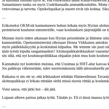
Ja kannatta muistaa myös se, että esimerkiksi täällä Kanta-Hämeessä j
Samanlainen tunku on myös Uudellamaalla ammattikouluihin. Mutta sama
vetovoimaa ja tarvetta. Opiskelupaikat ja nuoret eivät siis kohtaa. Siks
…
Erikoiseksi OKM:stä kantautuneen huhun leikata myös Hyrian aloituspai
perinteisesti kuulunut ministeriölle, vaan koulutuksen järjestäjällä on
Muistan myös miten aikanaan kun Hyrian perustimme ja liitimme siinä 
kannustettiin. Opetusministerinä ollessaan Henna Virkkunen antoikin 
myös päällekkäisyyttä ja keskinäistä kilpailua. Me teimme siis juuri ni
tästä työstä lopulta rangaistaankin? Aloituspaikkaleikkaukset vaar
siis siltä, että nyt koulutuspolitiikkaa ohjaakin jokin muu kuin koulutu
Kannattaisi nyt kuitenkin muistaa, että Uusimaa ja HHT-alue kasvaa k
Jos paikkoja vähennetään, tulee nuorisotakuusta tällä talousalueella p
Ratkaisu ei siis ole se, että leikkaukset tehdään Hämeenlinnan Tavasti
aloituspaikkoja ei leikata mistään sieltä missä nuoria riittää ja koulutuk
Voisi sanoa, että järki hoi – älä jätä.
Lupaan aiheen parissa jatkaa työtä. Tänään jo. Eli ei tässä maassa työt 
…