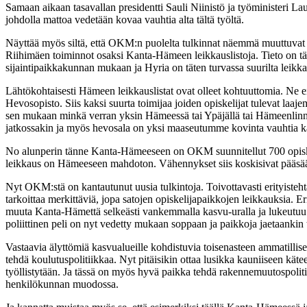
Samaan aikaan tasavallan presidentti Sauli Niinistö ja työministeri Laur
johdolla mattoa vedetään kovaa vauhtia alta tältä työltä.
Näyttää myös siltä, että OKM:n puolelta tulkinnat näemmä muuttuvat po
Riihimäen toiminnot osaksi Kanta-Hämeen leikkauslistoja. Tieto on tä
sijaintipaikkakunnan mukaan ja Hyria on täten turvassa suurilta leikka
Lähtökohtaisesti Hämeen leikkauslistat ovat olleet kohtuuttomia. Ne e
Hevosopisto. Siis kaksi suurta toimijaa joiden opiskelijat tulevat laaj
sen mukaan minkä verran yksin Hämeessä tai Ypäjällä tai Hämeenlinnan 
jatkossakin ja myös hevosala on yksi maaseutumme kovinta vauhtia ka
No alunperin tänne Kanta-Hämeeseen on OKM suunnitellut 700 opiskelij
leikkaus on Hämeeseen mahdoton. Vähennykset siis koskisivat pääsäänt
Nyt OKM:stä on kantautunut uusia tulkintoja. Toivottavasti erityiste
tarkoittaa merkittäviä, jopa satojen opiskelijapaikkojen leikkauksia.
muuta Kanta-Hämettä selkeästi vankemmalla kasvu-uralla ja lukeutuu me
poliittinen peli on nyt vedetty mukaan soppaan ja paikkoja jaetaankin ta
Vastaavia älyttömiä kasvualueille kohdistuvia toisenasteen ammatilli
tehdä koulutuspolitiikkaa. Nyt pitäisikin ottaa lusikka kauniiseen kätee
työllistytään. Ja tässä on myös hyvä paikka tehdä rakennemuutospoliti
henkilökunnan muodossa.