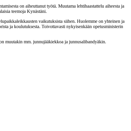
tamisesta on aiheuttanut työtä. Muutama lehtihaastattelu aiheesta ja
enlaisia teemoja Kynästäni.
skelupaikkaleikkausten vaikutuksista siihen. Huolemme on yhteinen ja
nuorista ja koulutuksesta. Toivottavasti nykyisenkään opetusministerin
jon muutakin mm. junnujääkiekkoa ja junnusalibandyäkin.