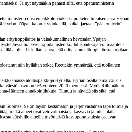
amiseksi. Ja nyt näyttääkin pahasti siltä, että opetusministerin
että ministeriö olisi ennakkolupauksista poiketen tulkitsemassa Hyrian
tä Hyrian pääpaikka on Hyvinkäällä, paikat jaetaan ”pääkonttorin”
lan erityisoppilaitos ja valtakunnallinen hevosalan Ypäjän
ityistehtävää hoitavien oppilaitosten koulutuspaikkoja voi määritellä
lä aloilla. Uskallan sanoa, että erityisammattioppilaitosta tarvitaan
dostanut niin kyllähän sokea Reettakin ymmärtää, että tuollainen
eikkaamassa aloituspaikkoja Hyrialta. Hyrian osalta tämä voi siis
la, jonka väestökasvu on 9% vuoteen 2020 mennessä. Myös Riihimäki on
ta-Hämeen ennakointilukuja. Tuntuu ja näyttää siis siltä, että
in Suomea. Se on täysin kestämätön ja järjenvastainen tapa toimia ja
ttää, mitkä alueet ovat vetovoimaisia ja kasvavia ja millä alalla
ksesta kärsiville alueille myönteisiä kasvuponnistuksia osaavan