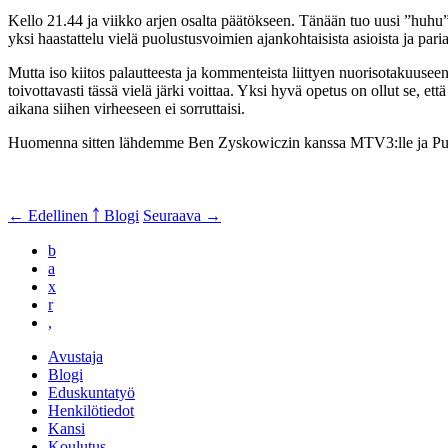
Kello 21.44 ja viikko arjen osalta päätökseen. Tänään tuo uusi ”huhu”
yksi haastattelu vielä puolustusvoimien ajankohtaisista asioista ja p
Mutta iso kiitos palautteesta ja kommenteista liittyen nuorisotakuuse
toivottavasti tässä vielä järki voittaa. Yksi hyvä opetus on ollut se, e
aikana siihen virheeseen ei sorruttaisi.
Huomenna sitten lähdemme Ben Zyskowiczin kanssa MTV3:lle ja Putou
← Edellinen
￪ Blogi
Seuraava →
b
a
x
r
,
Avustaja
Blogi
Eduskuntatyö
Henkilötiedot
Kansi
Koulutus