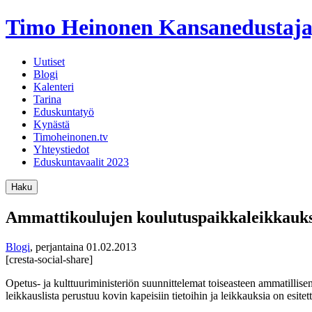
Timo Heinonen
Kansanedustaja
Uutiset
Blogi
Kalenteri
Tarina
Eduskuntatyö
Kynästä
Timoheinonen.tv
Yhteystiedot
Eduskuntavaalit 2023
Haku
Ammattikoulujen koulutuspaikkaleikkauks
Blogi
,
perjantaina 01.02.2013
[cresta-social-share]
Opetus- ja kulttuuriministeriön suunnittelemat toiseasteen ammatillis
leikkauslista perustuu kovin kapeisiin tietoihin ja leikkauksia on esi