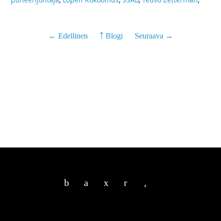
← Edellinen
￪ Blogi
Seuraava →
b
a
x
r
,