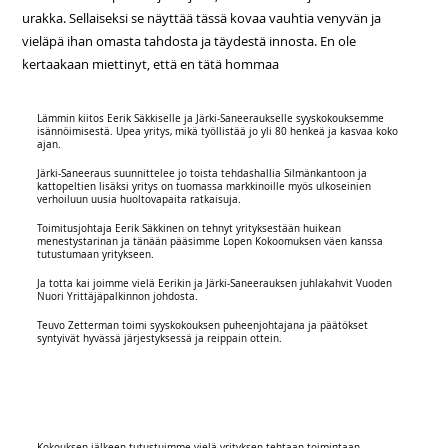
urakka. Sellaiseksi se näyttää tässä kovaa vauhtia venyvän ja
vieläpä ihan omasta tahdosta ja täydestä innosta. En ole
kertaakaan miettinyt, että en tätä hommaa
Lämmin kiitos Eerik Säkkiselle ja Järki-Saneeraukselle syyskokouksemme
isännöimisestä. Upea yritys, mikä työllistää jo yli 80 henkeä ja kasvaa koko
ajan.
Järki-Saneeraus suunnittelee jo toista tehdashallia Silmänkantoon ja
kattopeltien lisäksi yritys on tuomassa markkinoille myös ulkoseinien
verhoiluun uusia huoltovapaita ratkaisuja.
Toimitusjohtaja Eerik Säkkinen on tehnyt yrityksestään huikean
menestystarinan ja tänään pääsimme Lopen Kokoomuksen väen kanssa
tutustumaan yritykseen.
Ja totta kai joimme vielä Eerikin ja Järki-Saneerauksen juhlakahvit Vuoden
Nuori Yrittäjäpalkinnon johdosta.
Teuvo Zetterman toimi syyskokouksen puheenjohtajana ja päätökset
syntyivät hyvässä järjestyksessä ja reippain ottein.
Kokouksen jälkeen tutustuimme vielä yrityksen tehtaan toimintaan.