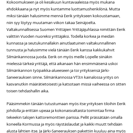
Kokoomukseen ja oli kesäkuun kuntavaaleissa myös mukana
ehdokkaana ja nyt myös kuntamme luottamushenkilönä. Mutta
miksi tänään halusimme mennä Eerik yritykseen kokoustamaan,
niin syy löytyy muutaman viikon takaa Seinäjoelta.
Valtakunnallisessa Suomen Yrittäjien Yrittäjäjuhlassa nimittäin Eerik
valittiin Vuoden nuoreksi yrittäjäksi. Todella korkea ja meidän
kunnassa ja seutukunnallakin ainutlaatuinen valtakunnallinen
tunnusta ja halusimme vielä tänään Eerik kanssa kakkukahvit
Silmänkannossa juoda. Eerik on myös meille Lopelle siinäkin
mielessä tärkeä yrittäjä, että aikanaan hän ensimmäisenä uskoi
Silmänkannon työpaikka-alueeseen ja toi yrityksensä Järki-
Saneerauksen sinne. Silmänkannossa VT3:n kainalossa yritys on
kasvanutkin määrätietoisesti ja katsotaan missä vaiheessa on sitten
toisen tehdashallin aika.
Pääsimmekin tänään tutustumaan myös itse yrityksen tiloihin Eerik
johdolla ja erittäin upeaa ja kokonaisvaltaista toimintaa firma
tekeekin talojen kattoremonttien parissa. Pellit prässätään omalla
koneella Kormussa ja myös räystäslaudat ja kaikki muutt tehdään
alusta lähtien itse. Ja Järki-Saneerauksen pakettiin kuuluu aina myös