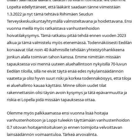
Lopelta edellyttäneet, että lääkärit saadaan tänne viimeistään
1.3.2022 ja nyt tämä tehtävä Riihimäen Seudun
Terveyskeskuskuntayhtymällä valmisteltavana ja hoidettavana. Ensi
vuonna meillä myös ratkaistava vanhustenhoidon
hoivatilakysymys. Tämä ratkaisu pitää tehdä ennen vuoden 2023
alkua ja tämä valmistelu myös etenemässä. Todennäköisesti Eedilän
korvaavat tilat noin 40 ikäihmisille tehdään yhteistyöhankkeena
jonkun alalla toimivan tahon kanssa. Emme nimittäin missään
tapauksessa voi mennä uuteen aluehallintoon nykyisillä 70-luvun
Eedilän tiloilla, sillä ne eivät täytä enää edes nykylainsäädännön
vaateita ja olisi hyvin suuri riski ja korkea todennäköisyys, että tiloja
ei aluehallinto kauaa käyttäisi. Minne silloin uudet tilat
rakennettaisiin olisi täysin avoin kysymys ja tätä epävarmuutta ja
riskia ei Lopella pidä missään tapauksessa ottaa.
Olemme myös palkkaamassa ensi vuonna lisää hoitajia
vanhustenhoitoon ja Loppi tuleekin täyttämään vanhustenhoidon
0.7 sitovan hoitajamitoituksen jo ennen toimijoita velvoittavan
lainsäädännön voimaantuloa. Tärkeä arvovalinta.