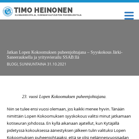
TIMO HEINONEN
KANSANEDUSTAJA, KUNNANVALTUUSTON PUHEENJOHTAJA
Jatkan Lopen Kokoomuksen puheenjohtajana – Syyskokous Järki-
Saneerauksella ja yritysvierailu SSAB:llä
BLOGI
,
SUNNUNTAINA 31.10.2021
23. vuosi Lopen Kokoomuksen puheenjohtajana.
Niin se tulee ensi vuosi olemaan, jos kaikki menee hyvin. Tänään
nimittäin Lopen Kokoomuksen syyskokous valitsi minut jatkamaan
kotiseuran johdossa. En kyllä aikanaan ajatellut, kun Kytäjällä
pidetyssä kokouksessa äänestyksen jälkeen tulin valituksi Lopen
Kokoomuksen puheenjohtajaksi, että se olisi neljännesvuosisadan