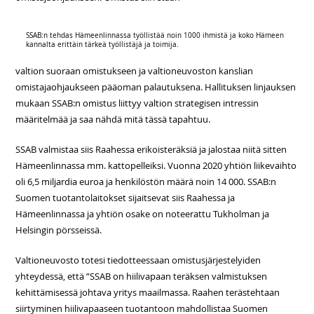
SSAB:n tehdas Hämeenlinnassa työllistää noin 1000 ihmistä ja koko Hämeen
kannalta erittäin tärkeä työllistäjä ja toimija.
valtion suoraan omistukseen ja valtioneuvoston kanslian
omistajaohjaukseen pääoman palautuksena. Hallituksen linjauksen
mukaan SSAB:n omistus liittyy valtion strategisen intressin
määritelmää ja saa nähdä mitä tässä tapahtuu.
SSAB valmistaa siis Raahessa erikoisteräksiä ja jalostaa niitä sitten
Hämeenlinnassa mm. kattopelleiksi. Vuonna 2020 yhtiön liikevaihto
oli 6,5 miljardia euroa ja henkilöstön määrä noin 14 000. SSAB:n
Suomen tuotantolaitokset sijaitsevat siis Raahessa ja
Hämeenlinnassa ja yhtiön osake on noteerattu Tukholman ja
Helsingin pörsseissä.
Valtioneuvosto totesi tiedotteessaan omistusjärjestelyiden
yhteydessä, että ”SSAB on hiilivapaan teräksen valmistuksen
kehittämisessä johtava yritys maailmassa. Raahen terästehtaan
siirtyminen hiilivapaaseen tuotantoon mahdollistaa Suomen