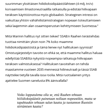
suurimman yksittäisen hiilidioksidipäästölähteen (4 milj. tn/v)
korvaamisen ilmastoneutraalilla ratkaisulla ja edistää hiilivapaan
teräksen käyttöönottoa myös globaalisti. Strateginen intressi on
vaikuttaa yhtiön vähähiilistämistrategian nopeaan toteuttamiseen
sekä laajemmin alan osaamisperustan kehittymiseen Suomessa.”
Mitä Marinin hallitus nyt sitten tekee? SSAB:n Raahen terästehdas
tuottaa nimittäin yksin noin 7% koko maamme
hiilidioksidipäästöistä ja tämä lienee nyt hallituksen syynissä?
Omistusjärjestelyn tavoite on ehkä se, että maamme hallitus haluaa
edellyttää SSAB:ltä nykyistä nopeampia ratkaisuja hiilivapaan
teräksen valmistuksessa? Hallituksen tavoitehan on tehdä
maastamme vuoteen 2035 mennessä hiilineutraali ja tässä SSAB
näyttelee tietyllä tavalla isoa roolia. Mitä ruotsalainen yritys
ajattelee Suomen sanelusta 8% äänivallalla?
Voiko lopputulema olla se, että Raahen tehtaan
hiilidioksipäästöt painetaan nollaan nopeastikin, mutta se
tapahtuukin tehtaan sulun kautta ja tuotannon Ruotsiin
siirtämisen kautta?