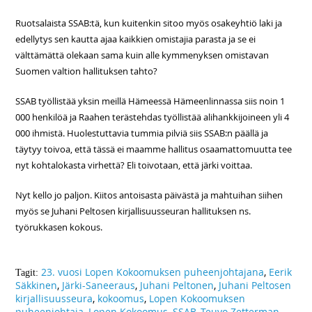
Ruotsalaista SSAB:tä, kun kuitenkin sitoo myös osakeyhtiö laki ja
edellytys sen kautta ajaa kaikkien omistajia parasta ja se ei
välttämättä olekaan sama kuin alle kymmenyksen omistavan
Suomen valtion hallituksen tahto?
SSAB työllistää yksin meillä Hämeessä Hämeenlinnassa siis noin 1
000 henkilöä ja Raahen terästehdas työllistää alihankkijoineen yli 4
000 ihmistä. Huolestuttavia tummia pilviä siis SSAB:n päällä ja
täytyy toivoa, että tässä ei maamme hallitus osaamattomuutta tee
nyt kohtalokasta virhettä? Eli toivotaan, että järki voittaa.
Nyt kello jo paljon. Kiitos antoisasta päivästä ja mahtuihan siihen
myös se Juhani Peltosen kirjallisuusseuran hallituksen ns.
työrukkasen kokous.
23. vuosi Lopen Kokoomuksen puheenjohtajana
,
Eerik
Tagit:
Säkkinen
,
Järki-Saneeraus
,
Juhani Peltonen
,
Juhani Peltosen
kirjallisuusseura
,
kokoomus
,
Lopen Kokoomuksen
puheenjohtaja
,
Lopen Kokoomus
,
SSAB
,
Teuvo Zetterman
,