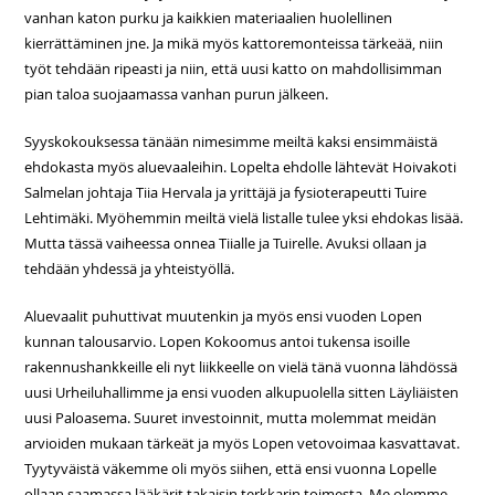
vanhan katon purku ja kaikkien materiaalien huolellinen
kierrättäminen jne. Ja mikä myös kattoremonteissa tärkeää, niin
työt tehdään ripeasti ja niin, että uusi katto on mahdollisimman
pian taloa suojaamassa vanhan purun jälkeen.
Syyskokouksessa tänään nimesimme meiltä kaksi ensimmäistä
ehdokasta myös aluevaaleihin. Lopelta ehdolle lähtevät Hoivakoti
Salmelan johtaja Tiia Hervala ja yrittäjä ja fysioterapeutti Tuire
Lehtimäki. Myöhemmin meiltä vielä listalle tulee yksi ehdokas lisää.
Mutta tässä vaiheessa onnea Tiialle ja Tuirelle. Avuksi ollaan ja
tehdään yhdessä ja yhteistyöllä.
Aluevaalit puhuttivat muutenkin ja myös ensi vuoden Lopen
kunnan talousarvio. Lopen Kokoomus antoi tukensa isoille
rakennushankkeille eli nyt liikkeelle on vielä tänä vuonna lähdössä
uusi Urheiluhallimme ja ensi vuoden alkupuolella sitten Läyliäisten
uusi Paloasema. Suuret investoinnit, mutta molemmat meidän
arvioiden mukaan tärkeät ja myös Lopen vetovoimaa kasvattavat.
Tyytyväistä väkemme oli myös siihen, että ensi vuonna Lopelle
ollaan saamassa lääkärit takaisin terkkarin toimesta. Me olemme