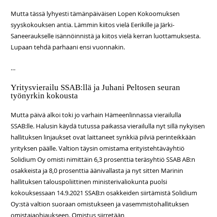
Mutta tässä lyhyesti tämänpäiväisen Lopen Kokoomuksen
syyskokouksen antia. Lämmin kiitos vielä Eerikille ja Järki-
Saneeraukselle isännöinnistä ja kiitos vielä kerran luottamuksesta.
Lupaan tehdä parhaani ensi vuonnakin.
…
Yritysvierailu SSAB:llä ja Juhani Peltosen seuran
työnyrkin kokousta
Mutta päivä alkoi toki jo varhain Hämeenlinnassa vierailulla
SSAB:lle. Halusin käydä tutussa paikassa vierailulla nyt sillä nykyisen
hallituksen linjaukset ovat laittaneet synkkiä pilviä perinteikkään
yrityksen päälle. Valtion täysin omistama erityistehtäväyhtiö
Solidium Oy omisti nimittäin 6,3 prosenttia teräsyhtiö SSAB AB:n
osakkeista ja 8,0 prosenttia äänivallasta ja nyt sitten Marinin
hallituksen talouspoliittinen ministerivaliokunta puolsi
kokouksessaan 14.9.2021 SSAB:n osakkeiden siirtämistä Solidium
Oy:stä valtion suoraan omistukseen ja vasemmistohallituksen
omistajaohjaukseen. Omistus siirretään