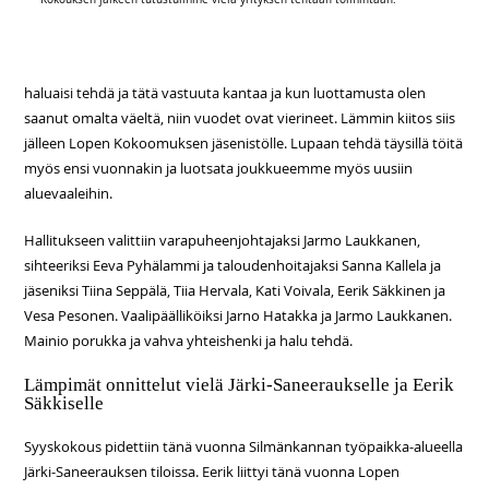
haluaisi tehdä ja tätä vastuuta kantaa ja kun luottamusta olen
saanut omalta väeltä, niin vuodet ovat vierineet. Lämmin kiitos siis
jälleen Lopen Kokoomuksen jäsenistölle. Lupaan tehdä täysillä töitä
myös ensi vuonnakin ja luotsata joukkueemme myös uusiin
aluevaaleihin.
Hallitukseen valittiin varapuheenjohtajaksi Jarmo Laukkanen,
sihteeriksi Eeva Pyhälammi ja taloudenhoitajaksi Sanna Kallela ja
jäseniksi Tiina Seppälä, Tiia Hervala, Kati Voivala, Eerik Säkkinen ja
Vesa Pesonen. Vaalipäälliköiksi Jarno Hatakka ja Jarmo Laukkanen.
Mainio porukka ja vahva yhteishenki ja halu tehdä.
Lämpimät onnittelut vielä Järki-Saneeraukselle ja Eerik
Säkkiselle
Syyskokous pidettiin tänä vuonna Silmänkannan työpaikka-alueella
Järki-Saneerauksen tiloissa. Eerik liittyi tänä vuonna Lopen