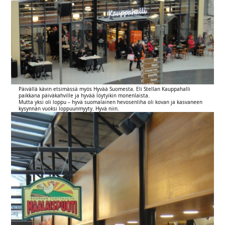
Päivällä kävin etsimässä myös Hyvää Suomesta. Eli Stellan Kauppahalli
paikkana päiväkahville ja hyvää löytyikin monenlaista.
Mutta yksi oli loppu – hyvä suomalainen hevosenliha oli kovan ja kasvaneen
kysynnän vuoksi loppuunmyyty. Hyvä niin.