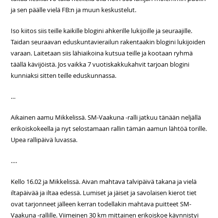
ja sen päälle vielä FB:n ja muun keskustelut.
Iso kiitos siis teille kaikille blogini ahkerille lukijoille ja seuraajille.
Taidan seuraavan eduskuntavierailun rakentaakin blogini lukijoiden
varaan. Laitetaan siis lähiaikoina kutsua teille ja kootaan ryhmä
täällä kävijöistä. Jos vaikka 7 vuotiskakkukahvit tarjoan blogini
kunniaksi sitten teille eduskunnassa.
…
Aikainen aamu Mikkelissä. SM-Vaakuna -ralli jatkuu tänään neljällä
erikoiskokeella ja nyt selostamaan rallin tämän aamun lähtöä torille.
Upea rallipäivä luvassa.
….
Kello 16.02 ja Mikkelissä. Aivan mahtava talvipäivä takana ja vielä
iltapäivää ja iltaa edessä. Lumiset ja jäiset ja savolaisen kierot tiet
ovat tarjonneet jälleen kerran todellakin mahtava puitteet SM-
Vaakuna -rallille. Viimeinen 30 km mittainen erikoiskoe käynnistyi