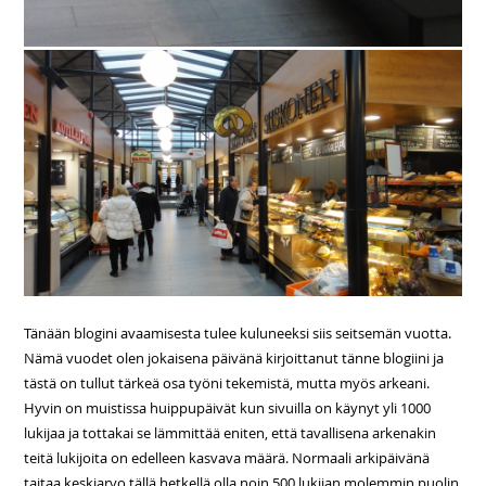
Tänään blogini avaamisesta tulee kuluneeksi siis seitsemän vuotta.
Nämä vuodet olen jokaisena päivänä kirjoittanut tänne blogiini ja
tästä on tullut tärkeä osa työni tekemistä, mutta myös arkeani.
Hyvin on muistissa huippupäivät kun sivuilla on käynyt yli 1000
lukijaa ja tottakai se lämmittää eniten, että tavallisena arkenakin
teitä lukijoita on edelleen kasvava määrä. Normaali arkipäivänä
taitaa keskiarvo tällä hetkellä olla noin 500 lukijan molemmin puolin