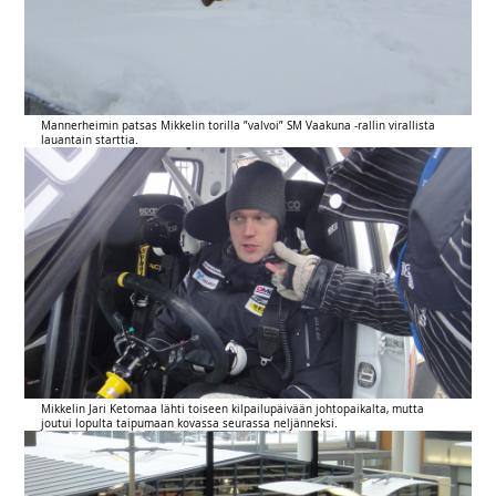
Mannerheimin patsas Mikkelin torilla ”valvoi” SM Vaakuna -rallin virallista
lauantain starttia.
Mikkelin Jari Ketomaa lähti toiseen kilpailupäivään johtopaikalta, mutta
joutui lopulta taipumaan kovassa seurassa neljänneksi.