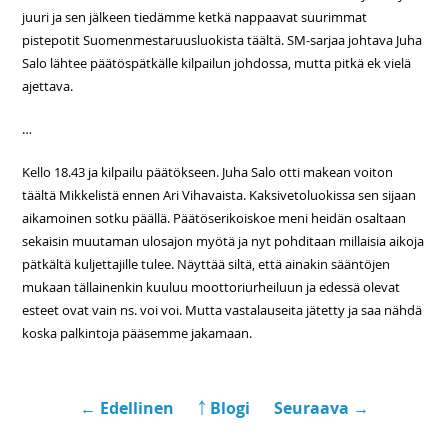
juuri ja sen jälkeen tiedämme ketkä nappaavat suurimmat
pistepotit Suomenmestaruusluokista täältä. SM-sarjaa johtava Juha
Salo lähtee päätöspätkälle kilpailun johdossa, mutta pitkä ek vielä
ajettava.
…
Kello 18.43 ja kilpailu päätökseen. Juha Salo otti makean voiton
täältä Mikkelistä ennen Ari Vihavaista. Kaksivetoluokissa sen sijaan
aikamoinen sotku päällä. Päätöserikoiskoe meni heidän osaltaan
sekaisin muutaman ulosajon myötä ja nyt pohditaan millaisia aikoja
pätkältä kuljettajille tulee. Näyttää siltä, että ainakin sääntöjen
mukaan tällainenkin kuuluu moottoriurheiluun ja edessä olevat
esteet ovat vain ns. voi voi. Mutta vastalauseita jätetty ja saa nähdä
koska palkintoja pääsemme jakamaan.
← Edellinen
￪ Blogi
Seuraava →