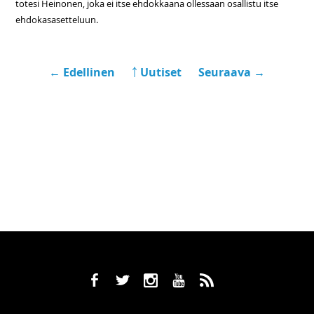
totesi Heinonen, joka ei itse ehdokkaana ollessaan osallistu itse
ehdokasasetteluun.
← Edellinen
￪ Uutiset
Seuraava →
b
a
x
r
,