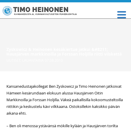
TIMO HEINONEN
KANSANEDUSTAJA, KUNNANVALTUUSTON PUHEENJOHTAJA
Zyskowicz & Heinonen kesäkiertue jatkui &#8211;
Hausjärven markkinoilla ja Forssan Holjilla riitti vilskettä
UUTISET
,
LAUANTAINA 07.08.2010
Kansanedustajakollegat Ben Zyskowicz ja Timo Heinonen jatkoivat
Hämeen kesärundiaan elokuun alussa Hausjärven Oitin
Markkinoilla ja Forssan Holjilla. Väkeä paikallisilla kokoomusteltoilla
riittikin ja keskustelu kävi vilkkaana. Ostoksillekin kaksikko päivän
aikana ehti.
– Ben oli menossa ystävänsä mökille kylään ja Hausjärven torilta