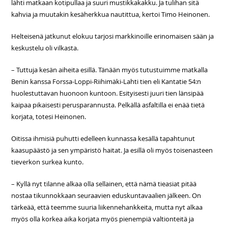
lähti matkaan kotipullaa ja suuri mustikkakakku. Ja tulihan sitä
kahvia ja muutakin kesäherkkua nautittua, kertoi Timo Heinonen.
Helteisenä jatkunut elokuu tarjosi markkinoille erinomaisen sään ja
keskustelu oli vilkasta.
– Tuttuja kesän aiheita esillä. Tänään myös tutustuimme matkalla
Benin kanssa Forssa-Loppi-Riihimäki-Lahti tien eli Kantatie 54:n
huolestuttavan huonoon kuntoon. Esityisesti juuri tien länsipää
kaipaa pikaisesti perusparannusta. Pelkällä asfaltilla ei enää tietä
korjata, totesi Heinonen.
Oitissa ihmisiä puhutti edelleen kunnassa kesällä tapahtunut
kaasupäästö ja sen ympäristö haitat. Ja esillä oli myös toisenasteen
tieverkon surkea kunto.
– Kyllä nyt tilanne alkaa olla sellainen, että nämä tieasiat pitää
nostaa tikunnokkaan seuraavien eduskuntavaalien jälkeen. On
tärkeää, että teemme suuria liikennehankkeita, mutta nyt alkaa
myös olla korkea aika korjata myös pienempiä valtionteitä ja