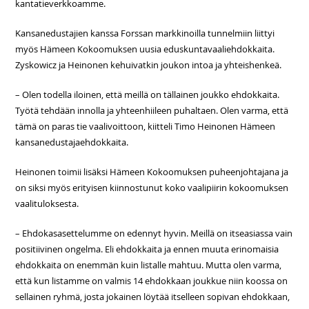
kantatieverkkoamme.
Kansanedustajien kanssa Forssan markkinoilla tunnelmiin liittyi
myös Hämeen Kokoomuksen uusia eduskuntavaaliehdokkaita.
Zyskowicz ja Heinonen kehuivatkin joukon intoa ja yhteishenkeä.
– Olen todella iloinen, että meillä on tällainen joukko ehdokkaita.
Työtä tehdään innolla ja yhteenhiileen puhaltaen. Olen varma, että
tämä on paras tie vaalivoittoon, kiitteli Timo Heinonen Hämeen
kansanedustajaehdokkaita.
Heinonen toimii lisäksi Hämeen Kokoomuksen puheenjohtajana ja
on siksi myös erityisen kiinnostunut koko vaalipiirin kokoomuksen
vaalituloksesta.
– Ehdokasasettelumme on edennyt hyvin. Meillä on itseasiassa vain
positiivinen ongelma. Eli ehdokkaita ja ennen muuta erinomaisia
ehdokkaita on enemmän kuin listalle mahtuu. Mutta olen varma,
että kun listamme on valmis 14 ehdokkaan joukkue niin koossa on
sellainen ryhmä, josta jokainen löytää itselleen sopivan ehdokkaan,