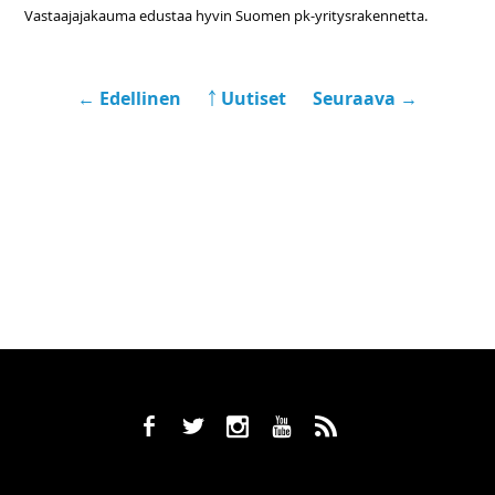
Vastaajajakauma edustaa hyvin Suomen pk-yritysrakennetta.
← Edellinen
￪ Uutiset
Seuraava →
b
a
x
r
,