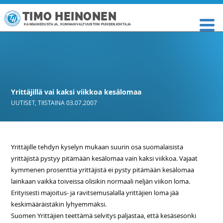
TIMO HEINONEN
KANSANEDUSTAJA, KUNNANVALTUUSTON PUHEENJOHTAJA
Yrittäjillä vai kaksi viikkoa kesälomaa
UUTISET
,
TIISTAINA 03.07.2007
Yrittäjille tehdyn kyselyn mukaan suurin osa suomalaisista
yrittäjistä pystyy pitämään kesälomaa vain kaksi viikkoa. Vajaat
kymmenen prosenttia yrittäjistä ei pysty pitämään kesälomaa
lainkaan vaikka toiveissa olisikin normaali neljän viikon loma.
Erityisesti majoitus- ja ravitsemusalalla yrittäjien loma jää
keskimääräistäkin lyhyemmäksi.
Suomen Yrittäjien teettämä selvitys paljastaa, että kesäsesonki