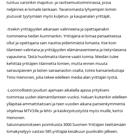
tuntuu varsinkin majoitus- ja ravitsemustoiminnassa, jossa
neljännes ei lomaile lainkaan. Tavanomaista lyhyempiin lomiin
joutuvat tyytymään myös kuljetus- ja kaupanalan yrittäjät.
-Itsekin yrittäjyyden aikanaan valinneena ja opettajanakin
toimineena tiedän kummankin. Yrittäjänä ei lomaa periaatteessa
ollut ja opettajana sain nauttia pidemmästä lomasta. Itse koin
tilanteen valintana ja yrittäjyyden elämänasenteena ja tietynlaisena
vapautena. Tästä huolimatta tilanne vaatii toimia. Meidän tulee
kehittää yrittäjien tilannetta lomien, mutta ennen muuta
sairauspäivien ja lasten sairaanaolon osalta, totesi kansanedustaja
Timo Heinonen, joka tekee edelleen media-alan yrittäjän työtä.
-Luonnollisesti jouduin ajamaan aikalailla ajassa yritykseni
toimintaa uuden elämäntilanteen vuoksi. Haluan kuitenkin edelleen
ylläpitää ammattitaitoani ja teen vuoden aikana parisenkymmentä
ohjelmaa MTV3:lle ja lehti- ja käsikirjoitustyötä myös muille, kertoi
Heinonen.
Satunnaisotokseen poimituista 3000 Suomen Yrittäjien teettämään
lomakyselyyn vastasi 585 yrittäjää kesäkuun puolivälin jälkeen.