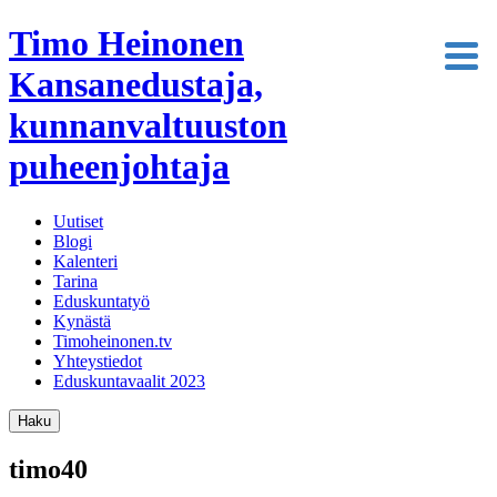
Timo Heinonen
Kansanedustaja,
kunnanvaltuuston
puheenjohtaja
Uutiset
Blogi
Kalenteri
Tarina
Eduskuntatyö
Kynästä
Timoheinonen.tv
Yhteystiedot
Eduskuntavaalit 2023
Haku
timo40