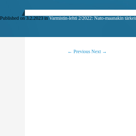
Published on
3.2.2023
in
Varmistin-lehti 2/2022: Nato-maanakin tärke
←
Previous
Next
→