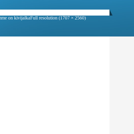
mme on kivijalka
Full resolution (1707 × 2560)