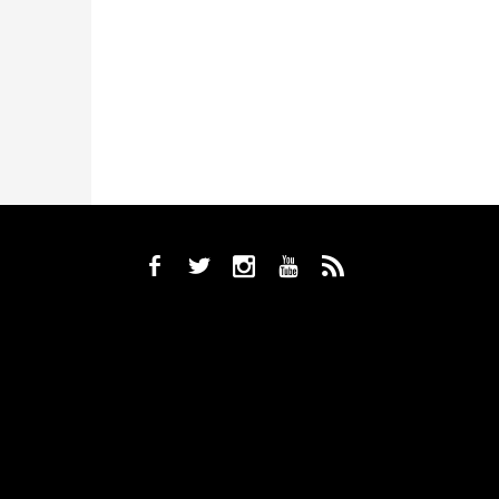
b
a
x
r
,