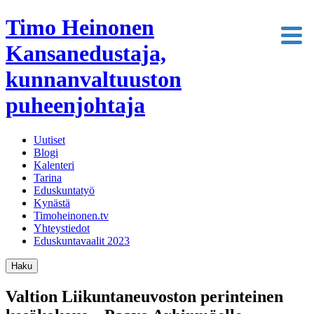
Timo Heinonen
Kansanedustaja,
kunnanvaltuuston
puheenjohtaja
Uutiset
Blogi
Kalenteri
Tarina
Eduskuntatyö
Kynästä
Timoheinonen.tv
Yhteystiedot
Eduskuntavaalit 2023
Haku
Valtion Liikuntaneuvoston perinteinen