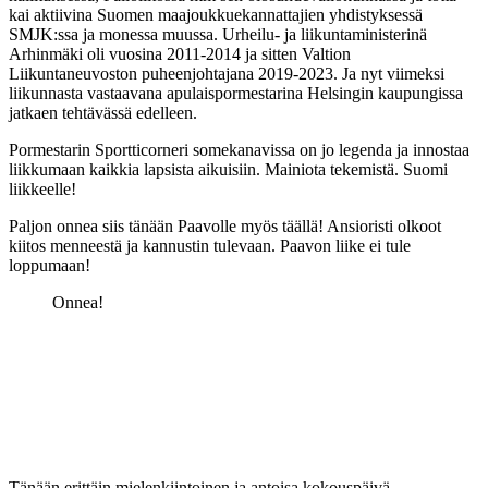
kai aktiivina Suomen maajoukkuekannattajien yhdistyksessä
SMJK:ssa ja monessa muussa. Urheilu- ja liikuntaministerinä
Arhinmäki oli vuosina 2011-2014 ja sitten Valtion
Liikuntaneuvoston puheenjohtajana 2019-2023. Ja nyt viimeksi
liikunnasta vastaavana apulaispormestarina Helsingin kaupungissa
jatkaen tehtävässä edelleen.
Pormestarin Sportticorneri somekanavissa on jo legenda ja innostaa
liikkumaan kaikkia lapsista aikuisiin. Mainiota tekemistä. Suomi
liikkeelle!
Paljon onnea siis tänään Paavolle myös täällä! Ansioristi olkoot
kiitos menneestä ja kannustin tulevaan. Paavon liike ei tule
loppumaan!
Onnea!
Tänään erittäin mielenkiintoinen ja antoisa kokouspäivä