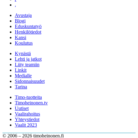
,
Avustaja
Blogi
Eduskuntatyö
Henkilötiedot
Kansi
Koulutus
Kynästä
Lehti ja jatkot
Liity teamiin
Linkit
Medialle
Sidonnaisuudet
Tarina
Timo-tuotteita
Timoheinonen.tv
Uutiset
Vaalirahoitus
Yhteystiedot
Vaalit 2023
© 2006 – 2026 timoheinonen.fi