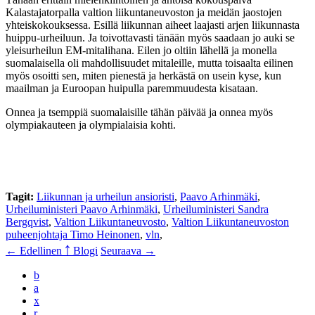
Kalastajatorpalla valtion liikuntaneuvoston ja meidän jaostojen
yhteiskokouksessa. Esillä liikunnan aiheet laajasti arjen liikunnasta
huippu-urheiluun. Ja toivottavasti tänään myös saadaan jo auki se
yleisurheilun EM-mitalihana. Eilen jo oltiin lähellä ja monella
suomalaisella oli mahdollisuudet mitaleille, mutta toisaalta eilinen
myös osoitti sen, miten pienestä ja herkästä on usein kyse, kun
maailman ja Euroopan huipulla paremmuudesta kisataan.
Onnea ja tsemppiä suomalaisille tähän päivää ja onnea myös
olympiakauteen ja olympialaisia kohti.
Tagit:
Liikunnan ja urheilun ansioristi
,
Paavo Arhinmäki
,
Urheiluministeri Paavo Arhinmäki
,
Urheiluministeri Sandra
Bergqvist
,
Valtion Liikuntaneuvosto
,
Valtion Liikuntaneuvoston
puheenjohtaja Timo Heinonen
,
vln
,
← Edellinen
￪ Blogi
Seuraava →
b
a
x
r