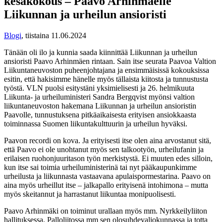
kesäkokous – Paavo Arhinmäelle
Liikunnan ja urheilun ansioristi
Blogi
,
tiistaina 11.06.2024
Tänään oli ilo ja kunnia saada kiinnittää Liikunnan ja urheilun
ansioristi Paavo Arhinmäen rintaan. Sain itse seurata Paavoa Valtion
Liikuntaneuvoston puheenjohtajana ja ensimmäisissä kokouksissa
esitin, että hakisimme hänelle myös tällaista kiitosta ja tunnustusta
työstä. VLN puolsi esitystäni yksimielisesti ja 26. helmikuuta
Liikunta- ja urheiluministeri Sandra Bergqvist myönsi valtion
liikuntaneuvoston hakemana Liikunnan ja urheilun ansioristin
Paavolle, tunnustuksena pitkäaikaisesta erityisen ansiokkaasta
toiminnassa Suomen liikuntakulttuurin ja urheilun hyväksi.
Paavon recordi on kova. Ja erityisesti itse olen aina arvostanut sitä,
että Paavo ei ole unohtanut myös sen talkootyön, urheilufanin ja
erilaisen ruohonjuuritason työn merkistystä. Ei muuten edes silloin,
kun itse sai toimia urheiluministerinä tai nyt pääkaupunkimme
urheilusta ja liikunnasta vastaavana apulaispormestarina. Paavo on
aina myös urheillut itse – jalkapallo erityisenä intohimona – mutta
myös skeitannut ja harrastanut liikuntaa monipuolisesti.
Paavo Arhinmäki on toiminut urallaan myös mm. Nyrkkeilyliiton
hallituksessa, Palloliitossa mm sen olosuhdevaliokunnassa ja totta