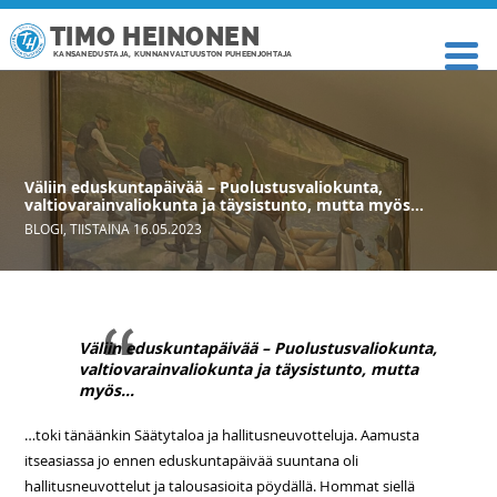
TIMO HEINONEN
KANSANEDUSTAJA, KUNNANVALTUUSTON PUHEENJOHTAJA
Väliin eduskuntapäivää – Puolustusvaliokunta,
valtiovarainvaliokunta ja täysistunto, mutta myös…
BLOGI
,
TIISTAINA 16.05.2023
Väliin eduskuntapäivää – Puolustusvaliokunta,
valtiovarainvaliokunta ja täysistunto, mutta
myös…
…toki tänäänkin Säätytaloa ja hallitusneuvotteluja. Aamusta
itseasiassa jo ennen eduskuntapäivää suuntana oli
hallitusneuvottelut ja talousasioita pöydällä. Hommat siellä