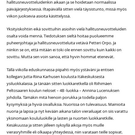
hallitusneuvotteluidenkin aikaan ja se hoidetaan normaalissa
päiväjärjestyksessä. Iltapäivällä sitten vielä täysistunto, missä myös
viikon juoksevia asioita käsittelyssä.
Yksityiskohtiin eikä sovittuihin asioihin vielä hallitusneuvotteluiden
osalta voida mennä. Tiedotuksen sieltä hoitaa puolueemme
puheenjohtaja ja hallitusneuvotteluita vetävä Petteri Orpo. Ja
niinkin se on, että mitään ei toki ole ennen sovittu kuin kaikki on
sovittu. Mutta sen voin sanoa, että hyvin hommat etenevät.
Tällä viikolla eduskunnassa piipahti myös ystäväni ja entisen
kollegani Jutta-Riina Karhusen koulusta Itäkeskuksesta
ysiluokkalaisia. Ja tänään sitten luokkaretkellä oli Riihimäen
Peltosaaren koulun neloset – 4B -luokka – Anniina Luceniuksen
johdolla. Tämäkin mitä hienoin porukka ja todella paljon
kysymyksiä ja hyviä oivalluksia. Nuorissa on tulevaisuus. Mainioita
nuoria ja lapsia ja nyt kevään aikana talon vierailuajat on siis varattu
yksinomaan koululuokille ja lasten ja nuorten luokkaretkille.
Kesäkuussa ja sitten jälleen syksyllä aikoja myös muille
vierasryhmille eli olkaapa yhteydessä, niin varataan teille sopivat.