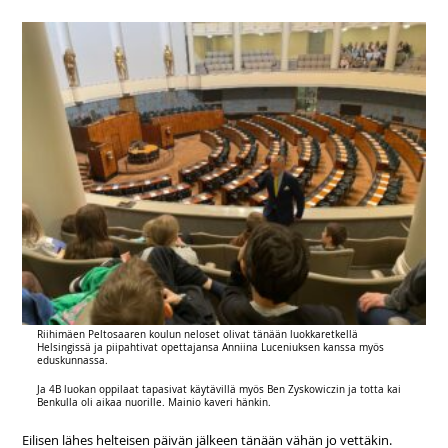
Riihimäen Peltosaaren koulun neloset olivat tänään luokkaretkellä
Helsingissä ja piipahtivat opettajansa Anniina Luceniuksen kanssa myös
eduskunnassa.
Ja 4B luokan oppilaat tapasivat käytävillä myös Ben Zyskowiczin ja totta kai
Benkulla oli aikaa nuorille. Mainio kaveri hänkin.
Eilisen lähes helteisen päivän jälkeen tänään vähän jo vettäkin.