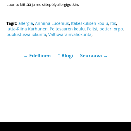
Luonto kiittää ja me siitepölyallergigotkin.
Tagit:
allergia
,
Anniina Lucenius
,
Itäkeskuksen koulu
,
Itis
,
Jutta-Riina Karhunen
,
Peltosaaren koulu
,
Peltsi
,
petteri orpo
,
puolustusvaliokunta
,
Valtiovarainvaliokunta
,
← Edellinen
￪ Blogi
Seuraava →