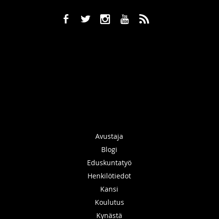
b
a
x
r
,
Avustaja
Blogi
Eduskuntatyö
Henkilötiedot
Kansi
Koulutus
Kynästä