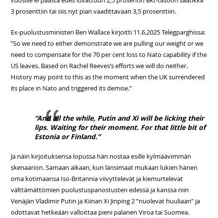
3 prosenttiin tai siis nyt pian vaadittavaan 3,5 prosenttiin.
Ex-puolustusministeri Ben Wallace kirjoitti 11.6.2025 Telegparghissa:
”So we need to either demonstrate we are pulling our weight or we
need to compensate for the 70 per cent loss to Nato capability if the
US leaves. Based on Rachel Reeves’s efforts we will do neither.
History may point to this as the moment when the UK surrendered
its place in Nato and triggered its demise.”
“And all the while, Putin and Xi will be licking their
lips. Waiting for their moment. For that little bit of
Estonia or Finland.”
Ja näin kirjoituksensa lopussa hän nostaa esille kylmäävimmän
skenaarion. Samaan aikaan, kun länsimaat mukaan lukien hänen
oma kotimaansa Iso-Britannia viivyttelevät ja kiemurtelevat
välttämättömien puolustuspanostusten edessä ja kanssa niin
Venäjän Vladimir Putin ja Kiinan Xi Jinping 2 ”nuolevat huuliaan” ja
odottavat hetkeään valloittaa pieni palanen Viroa tai Suomea.