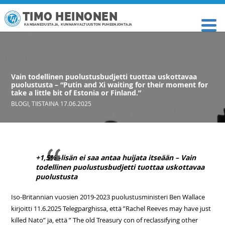
TIMO HEINONEN
KANSANEDUSTAJA, KUNNANVALTUUSTON PUHEENJOHTAJA
Vain todellinen puolustusbudjetti tuottaa uskottavaa
puolustusta – “Putin and Xi waiting for their moment for
take a little bit of Estonia or Finland.”
BLOGI
,
TIISTAINA 17.06.2025
+1,5% -lisän ei saa antaa huijata itseään – Vain
todellinen puolustusbudjetti tuottaa uskottavaa
puolustusta
Iso-Britannian vuosien 2019-2023 puolustusministeri Ben Wallace
kirjoitti 11.6.2025 Telegparghissa, että ”Rachel Reeves may have just
killed Nato” ja, että ” The old Treasury con of reclassifying other