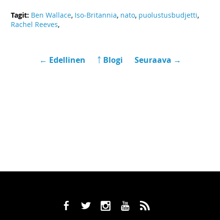
Tagit:
Ben Wallace
,
Iso-Britannia
,
nato
,
puolustusbudjetti
,
Rachel Reeves
,
← Edellinen
￪ Blogi
Seuraava →
b
a
x
r
,