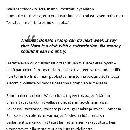
Wallace toivookin, että Trump ilmoittaisi nyt Naton
huippukokouksessa, että puolustusliitolla on oikea ”jäsenmaksu” eli
”ei rahaa tarkoittaisi ei mukana oloa”.
The best Donald Trump can do next week is say
that Nato is a club with a subscription. No money
should mean no entry.
Herättelevän kirjoituksen kirjoittanut Ben Wallace tietää hyvin –
ehkä parhaiten Euroopan Nato-maissa tilanteen vakavuuden, sillä
hän toimi Iso-Britannian puolustusministerinä vuosina 2019–2023.
Aiemmin Wallace oli myös upseerina Britannian armeijassa.
Erinomainen kirjoitus Wallacelta ja täytyy toivoa, että tämän
ymmärtävät kaikki nyt vallassa olevat niin Iso-Britanniassa,
Saksassa, Ranskassa, Italiassa ja Portugalissakin ja myös Suomessa.
En itseasiassa ole aivan varma, että edes meidän omassa
parlamentissä kaikki nyt tätä tilannetta ja sen vakavuutta oikein
ymmärtävät, sillä mistä muualta kuin täydellisestä