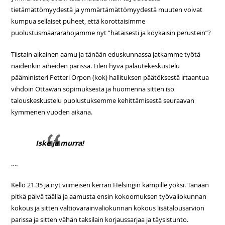
tietämättömyydestä ja ymmärtämättömyydestä muuten voivat
kumpua sellaiset puheet, että korottaisimme
puolustusmäärärahojamme nyt ”hätäisesti ja köykäisin perustein”?
Tiistain aikainen aamu ja tänään eduskunnassa jatkamme työtä
näidenkin aiheiden parissa. Eilen hyvä palautekeskustelu
pääministeri Petteri Orpon (kok) hallituksen päätöksestä irtaantua
vihdoin Ottawan sopimuksesta ja huomenna sitten iso
talouskeskustelu puolustuksemme kehittämisestä seuraavan
kymmenen vuoden aikana.
Iske ja murra!
….
Kello 21.35 ja nyt viimeisen kerran Helsingin kämpille yöksi. Tänään
pitkä päivä täällä ja aamusta ensin kokoomuksen työvaliokunnan
kokous ja sitten valtiovarainvaliokunnan kokous lisätalousarvion
parissa ja sitten vähän taksilain korjaussarjaa ja täysistunto.