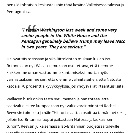
henkilökohtaisiin keskusteluihin tänä kesänä Valkoisessa talossa ja
Pentagonissa.
“I was in Washington last week and some very
senior people in the White House and the
Pentagon genuinely believe Trump may leave Nato
in two years. They are serious.”
He ovat siis tosissaan ja siksi liittolaisten mukaan lukien Iso-
Britannia on nyt Wallacen mukaan osoitettava, että teemme
kaikkemme oman vastuumme kantamiseksi, mutta myös
varmistaaksemme sen, että olemme valmiita siihen, että Natosta
katoaisi 70 prosenttia kyvykkyyksiä, jos Yhdysvallat irtaantuisi siitä.
Wallacen huoli onkin tästä nyt ilmeinen ja hän toteaa, että
saarivaltio ei tee kumpaakaan nyt valtiovarainministeri Rachel
Reevesin toimesta ja näin ”Historia saattaa osoittaa tämän hetkeksi,
jolloin Iso-Britannia luopui paikastaan ​​Natossa ja laukaisi sen
tuhon”. Reevsin julkaisemassa Iso-Britannian budjetissa tuleville
vuosille ei päästä edes luvattuun 2,5 prosentin Bkt-tasoon saatikka