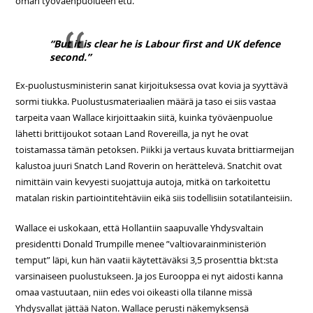
oman työväenpuolueen etu.
“But it is clear he is Labour first and UK defence
second.”
Ex-puolustusministerin sanat kirjoituksessa ovat kovia ja syyttävä
sormi tiukka. Puolustusmateriaalien määrä ja taso ei siis vastaa
tarpeita vaan Wallace kirjoittaakin siitä, kuinka työväenpuolue
lähetti brittijoukot sotaan Land Rovereilla, ja nyt he ovat
toistamassa tämän petoksen. Piikki ja vertaus kuvata brittiarmeijan
kalustoa juuri Snatch Land Roverin on herättelevä. Snatchit ovat
nimittäin vain kevyesti suojattuja autoja, mitkä on tarkoitettu
matalan riskin partiointitehtäviin eikä siis todellisiin sotatilanteisiin.
Wallace ei uskokaan, että Hollantiin saapuvalle Yhdysvaltain
presidentti Donald Trumpille menee ”valtiovarainministeriön
temput” läpi, kun hän vaatii käytettäväksi 3,5 prosenttia bkt:sta
varsinaiseen puolustukseen. Ja jos Eurooppa ei nyt aidosti kanna
omaa vastuutaan, niin edes voi oikeasti olla tilanne missä
Yhdysvallat jättää Naton. Wallace perusti näkemyksensä