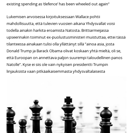
existing spending as ‘defence’ has been wheeled out again”
Lukemisen arvoisessa kirjoituksessaan Wallace pohtii
mahdollisuutta, että tulevien vuosien aikana Yhdysvallat voisi
todella ainakin harkita eroamista Natosta. Brittiarmeijassa
upseerinakin toiminut ex-puolustusministeri muistuttaa, ettei tässä
tilanteessa ainakaan tulisi olla yllättänyt sillä ”ainoa asia, josta
Donald Trump ja Barack Obama olivat koskaan yhtä mieltä, oli se,
että Euroopan on annettava paljon suurempi taloudellinen panos
Natolle”. Kyse ei siis ole vain nykyisen presidentti Trumpin
linjauksista
vaan pitkäaikaisemmasta yhdysvaltalaisesta