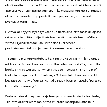
oli 73, mutta niistä vain 19 toimi. Ja toinen esimerkki oli Challenger 3
-panssarivaunujen päivittäminen, mikä tyssäsi siihen, että olemassa
olevista vaunuista oli jo poistettu niin paljon osia, jotta muut
pysyisivät toiminnassa.
Nyt Wallace syytti myös työväenpuoluetta siitä, että tässäkin ajassa
ratkaisuja tehdään budjettivetoisesti eikä uhkavetoisesti. Wallace
viittaa kirjoituksessaan Iso-Britannian tuoreeseen
puolustusselontekoon ja maan tuoreeseen menoarvioon.
“I remember when we debated gifting the AS90 155mm long range
artillery to Ukraine I was informed that while we had 73 guns on the
books only 19 worked! Or when I tried to increase the number of
tanks to be upgraded to Challenger 3s I was told it was impossible
because so many of our tanks had already been stripped of parts to
keep others running.”
Wallace toteaakin nyt seuraajalleen puolustusministeri John Healey
´lle, että olisi tärkeämpää laittaa etusijalle maanpuolustus kuin