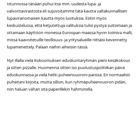
Istunnossa tänään puhui itse mm. uudesta lupa- ja
valvontavirastosta eli sujuvoitamme tätä kautta valtakunnallisen
lupaviranomaisen kautta myös luvituksia. Esitin myös
keskustelussa, että ketjutettuja valituksia tulisi pystyä suitsimaan ja
ottamaan käyttöön monessa Euroopan maassa hyvin toimiva malli,
missä kaavoitetuille teollisuus- ja yritysalueille riittäisi kevennetty
lupamenettely. Palaan näihin aiheisiin tässä.
Nyt illalla vielä Kokoomuksen eduskuntaryhmän pieni kesäkokous
ja sitten pizzalle. Huomenna sitten iso puolustuspolitiikan päivä
eduskunnassa ja vielä hetki puheenvuoroni parissa. En normaalisti
puheitani kirjoita, mutta silloin, kun ryhmäpuheenvuoron pidän,
niin haluan vähän sitä paperillekin hahmotella.