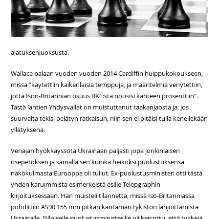
ajatuksenjuoksusta.
Wallace palaan vuoden vuoden 2014 Cardiffin huippukokoukseen,
missä ”käytettiin kaikenlaisia ​​temppuja, ja määritelmiä venytettiin,
jotta Ison-Britannian osuus BKT:stä nousisi kahteen prosenttiin”.
Tästä lähtien Yhdysvallat on muistuttanut taakanjaosta ja, jos
suurvalta tekisi pelätyn ratkaisun, niin sen ei pitäisi tulla kenellekään
yllätyksenä.
Venäjän hyökkäyssota Ukrainaan paljasti jopa jonkinlaisen
itsepetoksen ja samalla sen kuinka heikoksi puolustuksensa
näkökulmasta Eurooppa oli tullut. Ex-puolustusministeri otti tästä
yhden karuimmista esimerkeistä esille Telepgraphin
kirjoituksessaan. Hän muisteli tilannetta, missä Iso-Britanniassa
pohdittiin AS90 155 mm pitkän kantaman tykistön lahjoittamista
Ukrainalle. Silloiselle puolustusministerille oli kerrottu, että tykkejä