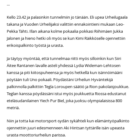
…
Kello 23.42 ja palasinkin tunnelmiin jo tänään. Eli upea Urheilugaala
takana ja Vuoden Urheilijaksi valittiin ennakointieni mukaan Leo-
Pekka Tähti. Illan aikana kolme pokaalia pokkasi Riihimäen Jukka
Jalonen ja hieno hetki oli myös se kun Kimi Räikköselle ojennettiin
erikoispalkinto työstä ja urasta.
Ja täytyy myöntää, että tunnelmaa riitti myös silloinkin kun Siiri
Äitee Rantanen lavalle asteli yhdessä Lydia Wideman-Lehtosen
kanssa ja piti kiitospuheensa ja myös hetkellä kun isännöimääni
pöytään tuli Uno pokaali. Pöydästäni Urheilun Hyväntekijä
palkinnolla palkittiin Tegla Loroupen säätiö ja Rion pakolaisjoukkue.
Teglan kanssa pöydässäni istui myös joukkuetta Riossa edustanut
eteläsudanilainen Yiech Pur Biel, joka juoksu olympialaisissa 800
metriä.
Niin ja totta kai motorsport-sydän sykähteli kun elämäntyöpalkinto
ojennettiin juuri edesmenneen Aki Hintsan tyttärille isän upeasta
urasta moottoriurheilun parissa.