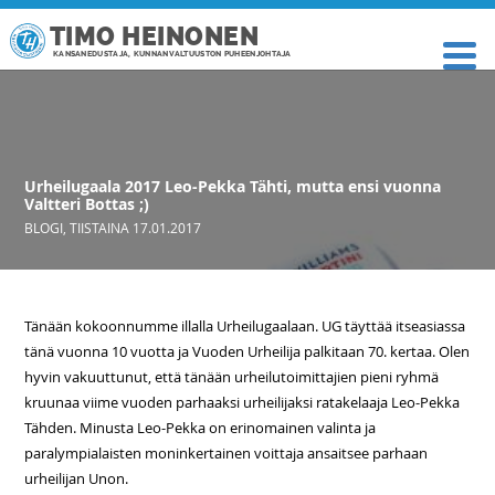
TIMO HEINONEN
KANSANEDUSTAJA, KUNNANVALTUUSTON PUHEENJOHTAJA
Urheilugaala 2017 Leo-Pekka Tähti, mutta ensi vuonna
Valtteri Bottas ;)
BLOGI
,
TIISTAINA 17.01.2017
Tänään kokoonnumme illalla Urheilugaalaan. UG täyttää itseasiassa
tänä vuonna 10 vuotta ja Vuoden Urheilija palkitaan 70. kertaa. Olen
hyvin vakuuttunut, että tänään urheilutoimittajien pieni ryhmä
kruunaa viime vuoden parhaaksi urheilijaksi ratakelaaja Leo-Pekka
Tähden. Minusta Leo-Pekka on erinomainen valinta ja
paralympialaisten moninkertainen voittaja ansaitsee parhaan
urheilijan Unon.