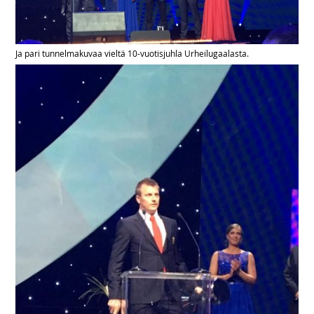
Ja pari tunnelmakuvaa vieltä 10-vuotisjuhla Urheilugaalasta.