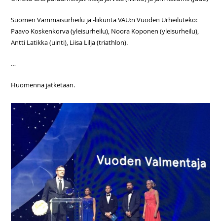
Suomen Vammaisurheilu ja -liikunta VAU:n Vuoden Urheiluteko:
Paavo Koskenkorva (yleisurheilu), Noora Koponen (yleisurheilu),
Antti Latikka (uinti), Liisa Lilja (triathlon).
…
Huomenna jatketaan.