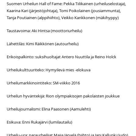
Suomen Urheilun Hall of Fame: Pekka Tiilikainen (urheiluselostaja),
Kaarina Kari (järjestöjohtaja), Tomi Poikolainen (jousiammunta),
Tanja Poutiainen (alppihiihto), Veikko Kankkonen (mäkihyppy)
Taustavoima: Aki Hintsa (moottoriurheilu)
Lähettiläs: Kimi Räikkönen (autourheilu)
Erikoispalkinto: suksihuoltajat Antero Nuuttila ja Reino Holck
Urheilukulttuuriteko: Hymyilevä mies -elokuva
Urheilumarkkinointiteko: SM-viikko 2016
Urheilun hyväntekijä: Rion olympiakisojen pakolaisten joukkue
Urheilujournalismi: Elina Paasonen (Aamulehti)
Esikuva: Enni Rukajärvi (lumilautailu)
Urheilu-ura: paraurheilijat Maija Järvelä (hiihto) ja Jani Kallunki (judo)