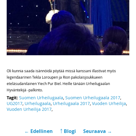
Oli kunnia saada isännöidä pöytää missä kanssani illastivat myös
legendaarinen Tekla Loroupen ja Rion pakolaisjoukkueen
eteläsudanilainen Yiech Pur Biel. Heille tänään Urheilugaalan
Hyväntekijä -palkinto.
Tagit:
Suomen Urheilugaala
,
Suomen Urheilugaala 2017
,
UG2017
,
Urheilugaala
,
Urheilugaala 2017
,
Vuoden Urheilija
,
Vuoden Urheilija 2017
,
← Edellinen
￪ Blogi
Seuraava →