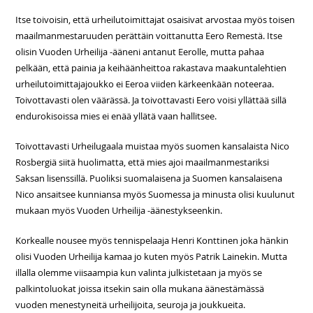
Itse toivoisin, että urheilutoimittajat osaisivat arvostaa myös toisen
maailmanmestaruuden perättäin voittanutta Eero Remestä. Itse
olisin Vuoden Urheilija -ääneni antanut Eerolle, mutta pahaa
pelkään, että painia ja keihäänheittoa rakastava maakuntalehtien
urheilutoimittajajoukko ei Eeroa viiden kärkeenkään noteeraa.
Toivottavasti olen väärässä. Ja toivottavasti Eero voisi yllättää sillä
endurokisoissa mies ei enää yllätä vaan hallitsee.
Toivottavasti Urheilugaala muistaa myös suomen kansalaista Nico
Rosbergiä siitä huolimatta, että mies ajoi maailmanmestariksi
Saksan lisenssillä. Puoliksi suomalaisena ja Suomen kansalaisena
Nico ansaitsee kunniansa myös Suomessa ja minusta olisi kuulunut
mukaan myös Vuoden Urheilija -äänestykseenkin.
Korkealle nousee myös tennispelaaja Henri Konttinen joka hänkin
olisi Vuoden Urheilija kamaa jo kuten myös Patrik Lainekin. Mutta
illalla olemme viisaampia kun valinta julkistetaan ja myös se
palkintoluokat joissa itsekin sain olla mukana äänestämässä
vuoden menestyneitä urheilijoita, seuroja ja joukkueita.