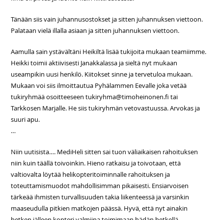
Tänään siis vain juhannusostokset ja sitten juhannuksen viettoon.
Palataan vielä illalla asiaan ja sitten juhannuksen viettoon.
Aamulla sain ystävältäni Heikiltä lisää tukijoita mukaan teamiimme.
Heikki toimii aktiivisesti Janakkalassa ja sieltä nyt mukaan
useampikin uusi henkilö. Kiitokset sinne ja tervetuloa mukaan.
Mukaan voi siis ilmoittautua Pyhälammen Eevalle joka vetää
tukiryhmää osoitteeseen tukiryhma@timoheinonen.fi tai
Tarkkosen Marjalle. He siis tukiryhmän vetovastuussa. Arvokas ja
suuri apu.
…
Niin uutisista…. MediHeli sitten sai tuon väliaikaisen rahoituksen
niin kuin täällä toivoinkin. Hieno ratkaisu ja toivotaan, että
valtiovalta löytää helikopteritoiminnalle rahoituksen ja
toteuttamismuodot mahdollisimman pikaisesti. Ensiarvoisen
tärkeää ihmisten turvallisuuden takia liikenteessä ja varsinkin
maaseudulla pitkien matkojen päässä. Hyvä, että nyt ainakin
hetken jälleen kopteri valmiina toimimaan hädän hetkellä.