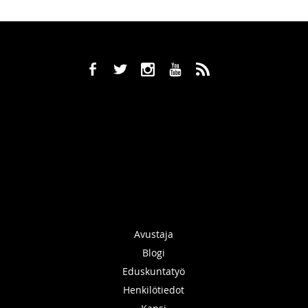
b
a
x
r
,
Avustaja
Blogi
Eduskuntatyö
Henkilötiedot