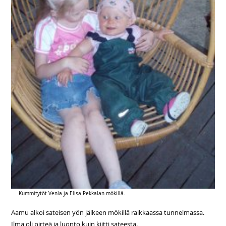
Kummitytöt Venla ja Elisa Pekkalan mökillä.
Aamu alkoi sateisen yön jälkeen mökillä raikkaassa tunnelmassa.
Ilma oli pirteä ja luonto kuin kiitti sateesta.