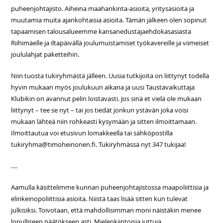
puheenjohtajisto. Aiheina maahankinta-asioita, yritysasioita ja
muutamia muita ajankohtaisia asioita. Tämän jälkeen olen sopinut
tapaamisen talousalueemme kansanedustajaehdokasasiasta
Riihimäelle ja iltapäivällä joulumuistamiset työkavereille ja viimeiset
joululahjat paketteihin.
Niin tuosta tukiryhmästä jälleen. Uusia tutkijoita on liittynyt todella
hyvin mukaan myös joulukuun aikana ja uusi Taustavaikuttaja
Klubikin on avannut pelin loistavasti. Jos sinä et vielä ole mukaan
liittynyt – tee se nyt – tai jos tiedät jonkun ystävän joka voisi
mukaan lähteä niin rohkeasti kysymään ja sitten ilmoittamaan.
Ilmoittautua voi etusivun lomakkeella tai sähköpostilla
tukiryhma@timoheinonen.fi. Tukiryhmässä nyt 347 tukijaa!
….
Aamulla käsittelimme kunnan puheenjohtajistossa maapoliittisia ja
elinkeinopoliittisia asioita. Niistä taas lisää sitten kun tulevat
julkisiksi. Toivotaan, että mahdollisimman moni näistäkin menee
lopulliseen päätökseen asti. Mielenkiintoisia juttuja.