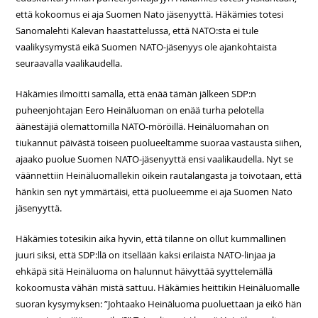
että kokoomus ei aja Suomen Nato jäsenyyttä. Häkämies totesi
Sanomalehti Kalevan haastattelussa, että NATO:sta ei tule
vaalikysymystä eikä Suomen NATO-jäsenyys ole ajankohtaista
seuraavalla vaalikaudella.
Häkämies ilmoitti samalla, että enää tämän jälkeen SDP:n
puheenjohtajan Eero Heinäluoman on enää turha pelotella
äänestäjiä olemattomilla NATO-möröillä. Heinäluomahan on
tiukannut päivästä toiseen puolueeltamme suoraa vastausta siihen,
ajaako puolue Suomen NATO-jäsenyyttä ensi vaalikaudella. Nyt se
väännettiin Heinäluomallekin oikein rautalangasta ja toivotaan, että
hänkin sen nyt ymmärtäisi, että puolueemme ei aja Suomen Nato
jäsenyyttä.
Häkämies totesikin aika hyvin, että tilanne on ollut kummallinen
juuri siksi, että SDP:llä on itsellään kaksi erilaista NATO-linjaa ja
ehkäpä sitä Heinäluoma on halunnut häivyttää syyttelemällä
kokoomusta vähän mistä sattuu. Häkämies heittikin Heinäluomalle
suoran kysymyksen: ”Johtaako Heinäluoma puoluettaan ja eikö hän