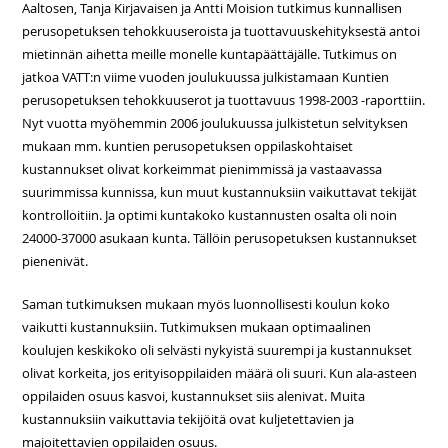
Aaltosen, Tanja Kirjavaisen ja Antti Moision tutkimus kunnallisen
perusopetuksen tehokkuuseroista ja tuottavuuskehityksestä antoi
mietinnän aihetta meille monelle kuntapäättäjälle. Tutkimus on
jatkoa VATT:n viime vuoden joulukuussa julkistamaan Kuntien
perusopetuksen tehokkuuserot ja tuottavuus 1998-2003 -raporttiin.
Nyt vuotta myöhemmin 2006 joulukuussa julkistetun selvityksen
mukaan mm. kuntien perusopetuksen oppilaskohtaiset
kustannukset olivat korkeimmat pienimmissä ja vastaavassa
suurimmissa kunnissa, kun muut kustannuksiin vaikuttavat tekijät
kontrolloitiin. Ja optimi kuntakoko kustannusten osalta oli noin
24000-37000 asukaan kunta. Tällöin perusopetuksen kustannukset
pienenivät.
Saman tutkimuksen mukaan myös luonnollisesti koulun koko
vaikutti kustannuksiin. Tutkimuksen mukaan optimaalinen
koulujen keskikoko oli selvästi nykyistä suurempi ja kustannukset
olivat korkeita, jos erityisoppilaiden määrä oli suuri. Kun ala-asteen
oppilaiden osuus kasvoi, kustannukset siis alenivat. Muita
kustannuksiin vaikuttavia tekijöitä ovat kuljetettavien ja
majoitettavien oppilaiden osuus.