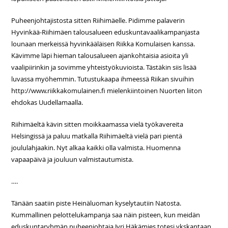
Puheenjohtajistosta sitten Riihimäelle. Pidimme palaverin
Hyvinkää-Riihimäen talousalueen eduskuntavaalikampanjasta
lounaan merkeissä hyvinkääläisen Riikka Komulaisen kanssa.
Kävimme läpi hieman talousalueen ajankohtaisia asioita yli
vaalipiirinkin ja sovimme yhteistyökuvioista. Tästäkin siis lisää
luvassa myöhemmin. Tutustukaapa ihmeessä Riikan sivuihin
http://www.riikkakomulainen.fi mielenkiintoinen Nuorten liiton
ehdokas Uudellamaalla.
Riihimäeltä kävin sitten moikkaamassa vielä työkavereita
Helsingissä ja paluu matkalla Riihimäeltä vielä pari pientä
joululahjaakin. Nyt alkaa kaikki olla valmista. Huomenna
vapaapäivä ja jouluun valmistautumista.
….
Tänään saatiin piste Heinäluoman kyselytautiin Natosta.
Kummallinen pelottelukampanja saa näin pisteen, kun meidän
eduskuntaryhmän puheenjohtaja Jyri Häkämies totesi ykskantaan,