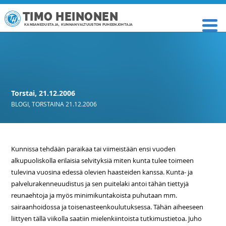
TIMO HEINONEN
KANSANEDUSTAJA, KUNNANVALTUUSTON PUHEENJOHTAJA
Torstai, 21.12.2006
BLOGI
,
TORSTAINA 21.12.2006
Kunnissa tehdään paraikaa tai viimeistään ensi vuoden
alkupuoliskolla erilaisia selvityksiä miten kunta tulee toimeen
tulevina vuosina edessä olevien haasteiden kanssa. Kunta- ja
palvelurakenneuudistus ja sen puitelaki antoi tähän tiettyjä
reunaehtoja ja myös minimikuntakoista puhutaan mm.
sairaanhoidossa ja toisenasteenkoulutuksessa. Tähän aiheeseen
liittyen tällä viikolla saatiin mielenkiintoista tutkimustietoa. Juho