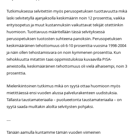
Tutkimuksessa selvitettiin myös perusopetuksen tuottavuutta mikä
laski selvitetyllä ajanjaksolla keskimäärin noin 12 prosenttia, vaikka
erityisopetus ja muut kustannuksiin vaikuttavat tekijät otettiinkin
huomioon. Tuottavuus määritellään tässä selvityksessä
perusopetuksen tuotosten suhteena panoksiin. Perusopetuksen
keskimääräinen tehottomuus oli 6-10 prosenttia vuosina 1998-2004
ja näin ollen tehostamisvara on noin kymmenen prosenttia. Kun
tehokkuutta mitattiin taas oppimistuloksia kuvaavilla PISA-
aineistoilla, keskimääräinen tehottomuus oli vielä alhaisempi, noin 3
prosenttia.
Mielenkiintoinen tutkimus mikä on syytä ottaa huomioon myös
mietittäessä ensi vuoden alussa palvelurakenteen uudistuksia.
Tällaista taustamateriaalia – puolueetonta taustamateriaalia – on
syytä saada muiltakin aloilta selvitysten pohjaksi.
….
Tänään aamulla kuntamme tämän vuoden viimeinen