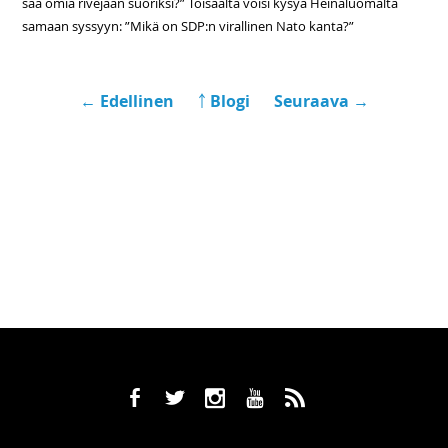
saa omia rivejään suoriksi?” Toisaalta voisi kysyä Heinäluomalta
samaan syssyyn: ”Mikä on SDP:n virallinen Nato kanta?”
← Edellinen
￪ Blogi
Seuraava →
b
a
x
r
,