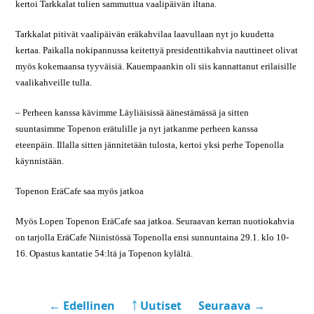
kertoi Tarkkalat tulien sammuttua vaalipäivän iltana.
Tarkkalat pitivät vaalipäivän eräkahvilaa laavullaan nyt jo kuudetta
kertaa. Paikalla nokipannussa keitettyä presidenttikahvia nauttineet olivat
myös kokemaansa tyyväisiä. Kauempaankin oli siis kannattanut erilaisille
vaalikahveille tulla.
– Perheen kanssa kävimme Läyliäisissä äänestämässä ja sitten
suuntasimme Topenon erätulille ja nyt jatkanme perheen kanssa
eteenpäin. Illalla sitten jännitetään tulosta, kertoi yksi perhe Topenolla
käynnistään.
Topenon EräCafe saa myös jatkoa
Myös Lopen Topenon EräCafe saa jatkoa. Seuraavan kerran nuotiokahvia
on tarjolla EräCafe Niinistössä Topenolla ensi sunnuntaina 29.1. klo 10-
16. Opastus kantatie 54:ltä ja Topenon kylältä.
← Edellinen
￪ Uutiset
Seuraava →