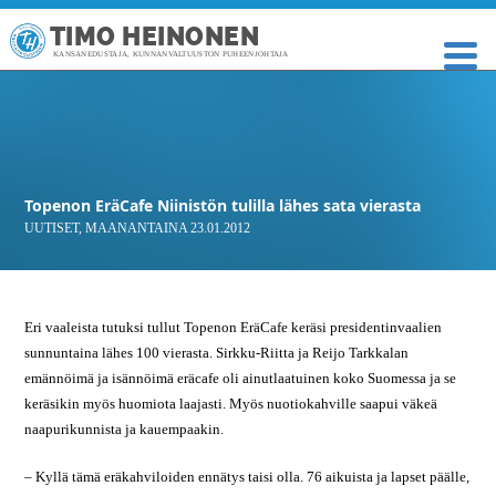
TIMO HEINONEN
KANSANEDUSTAJA, KUNNANVALTUUSTON PUHEENJOHTAJA
Topenon EräCafe Niinistön tulilla lähes sata vierasta
UUTISET
,
MAANANTAINA 23.01.2012
Eri vaaleista tutuksi tullut Topenon EräCafe keräsi presidentinvaalien
sunnuntaina lähes 100 vierasta. Sirkku-Riitta ja Reijo Tarkkalan
emännöimä ja isännöimä eräcafe oli ainutlaatuinen koko Suomessa ja se
keräsikin myös huomiota laajasti. Myös nuotiokahville saapui väkeä
naapurikunnista ja kauempaakin.
– Kyllä tämä eräkahviloiden ennätys taisi olla. 76 aikuista ja lapset päälle,