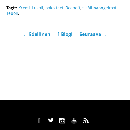
Tagit:
Kreml
,
Lukoil
,
pakotteet
,
Rosneft
,
sisäilmaongelmat
,
Teboil
,
← Edellinen
￪ Blogi
Seuraava →
b
a
x
r
,