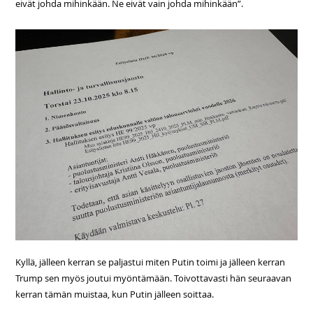
eivät johda mihinkään. Ne eivät vain johda mihinkään”.
Kyllä, jälleen kerran se paljastui miten Putin toimi ja jälleen kerran
Trump sen myös joutui myöntämään. Toivottavasti hän seuraavan
kerran tämän muistaa, kun Putin jälleen soittaa.