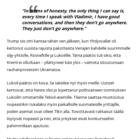
”In terms of honesty, the only thing I can say is,
every time I speak with Vladimir, I have good
conversations, and then they don’t go anywhere.
They just don’t go anywhere.”
Trump siis otti kantaa tähän sen jälkeen, kun Yhdysvallat oli
kertonut uusista rajuista pakotteista Venäjän kahdelle suurimmalle
öljy-yhtiölle, Rosneftille ja Lukoilille. Tämä päätös tuli siksi, että
Kreml ei ollutkaan – yllättyneet käsi ylös – valmiita sitoutumaan
rauhanprosessiin Ukrainassa.
Lukoil-päätös on kova. Se säteilee nyt myös meille. Uutiset
kertoivat, että Neste olisi jo lopettanut polttoaineen toimituksen
Lukoilin omistamille Teboil-asemille. Tilanne saattaa muotoutua
nopeastikin tukalaksi myös paikallisille suomalaisille yrittäjille,
joiden asemat ovat olleet TB:n alla. Toivottavasti ratkaisut täällä
löytyvät nopeasti ja niin, että yritykset eivät konkursseihin
pahimmillaan ajautuisi.