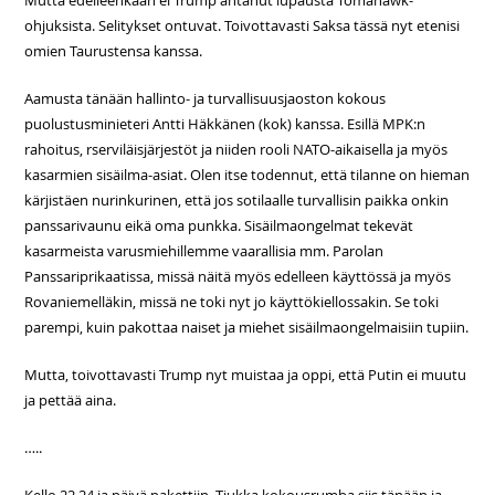
Mutta edelleenkään ei Trump antanut lupausta Tomahawk-
ohjuksista. Selitykset ontuvat. Toivottavasti Saksa tässä nyt etenisi
omien Taurustensa kanssa.
Aamusta tänään hallinto- ja turvallisuusjaoston kokous
puolustusminieteri Antti Häkkänen (kok) kanssa. Esillä MPK:n
rahoitus, rserviläisjärjestöt ja niiden rooli NATO-aikaisella ja myös
kasarmien sisäilma-asiat. Olen itse todennut, että tilanne on hieman
kärjistäen nurinkurinen, että jos sotilaalle turvallisin paikka onkin
panssarivaunu eikä oma punkka. Sisäilmaongelmat tekevät
kasarmeista varusmiehillemme vaarallisia mm. Parolan
Panssariprikaatissa, missä näitä myös edelleen käyttössä ja myös
Rovaniemelläkin, missä ne toki nyt jo käyttökiellossakin. Se toki
parempi, kuin pakottaa naiset ja miehet sisäilmaongelmaisiin tupiin.
Mutta, toivottavasti Trump nyt muistaa ja oppi, että Putin ei muutu
ja pettää aina.
…..