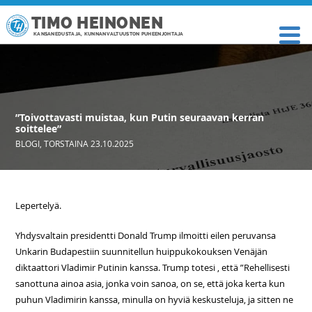
TIMO HEINONEN
KANSANEDUSTAJA, KUNNANVALTUUSTON PUHEENJOHTAJA
”Toivottavasti muistaa, kun Putin seuraavan kerran
soittelee”
BLOGI
,
TORSTAINA 23.10.2025
Lepertelyä.
Yhdysvaltain presidentti Donald Trump ilmoitti eilen peruvansa
Unkarin Budapestiin suunnitellun huippukokouksen Venäjän
diktaattori Vladimir Putinin kanssa. Trump totesi , että ”Rehellisesti
sanottuna ainoa asia, jonka voin sanoa, on se, että joka kerta kun
puhun Vladimirin kanssa, minulla on hyviä keskusteluja, ja sitten ne