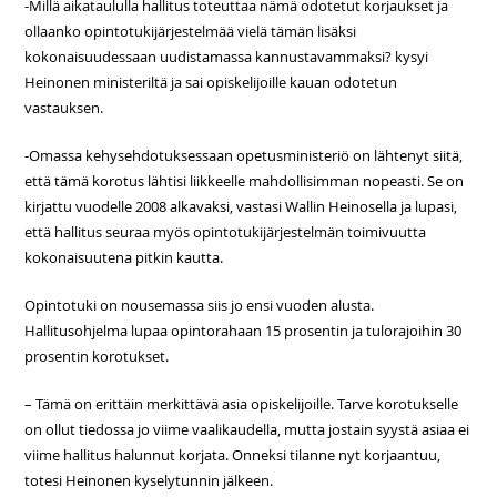
-Millä aikataululla hallitus toteuttaa nämä odotetut korjaukset ja
ollaanko opintotukijärjestelmää vielä tämän lisäksi
kokonaisuudessaan uudistamassa kannustavammaksi? kysyi
Heinonen ministeriltä ja sai opiskelijoille kauan odotetun
vastauksen.
-Omassa kehysehdotuksessaan opetusministeriö on lähtenyt siitä,
että tämä korotus lähtisi liikkeelle mahdollisimman nopeasti. Se on
kirjattu vuodelle 2008 alkavaksi, vastasi Wallin Heinosella ja lupasi,
että hallitus seuraa myös opintotukijärjestelmän toimivuutta
kokonaisuutena pitkin kautta.
Opintotuki on nousemassa siis jo ensi vuoden alusta.
Hallitusohjelma lupaa opintorahaan 15 prosentin ja tulorajoihin 30
prosentin korotukset.
– Tämä on erittäin merkittävä asia opiskelijoille. Tarve korotukselle
on ollut tiedossa jo viime vaalikaudella, mutta jostain syystä asiaa ei
viime hallitus halunnut korjata. Onneksi tilanne nyt korjaantuu,
totesi Heinonen kyselytunnin jälkeen.