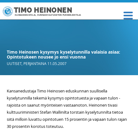
TIMO HEINONEN
KANSANEDUSTAJA, KUNNANVALTUUSTON PUHEENJOHTAJA
Timo Heinosen kysymys kyselytunnilla valaisia asiaa:
Opintotukeen nousee jo ensi vuonna
UUTISET
,
PERJANTAINA 11.05.2007
Kansanedustaja Timo Heinosen eduskunnan suullisella
kyselytunnilla tekemä kysymys opintotuesta ja vapaan tulon -
rajoista on saanut myönteisen vastaanoton. Heinonen tivasi
kulttuuriministeri Stefan Wallinilta torstain kyselytunnilta tietoa
siitä milloin luvattu opintotuen 15 prosentin ja vapaan tulon rajan
30 prosentin korotus toteutuu.