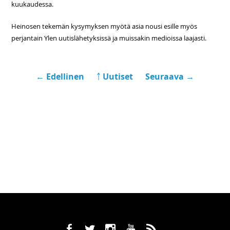
kuukaudessa.
Heinosen tekemän kysymyksen myötä asia nousi esille myös
perjantain Ylen uutislähetyksissä ja muissakin medioissa laajasti.
← Edellinen
￪ Uutiset
Seuraava →
b
a
x
r
,