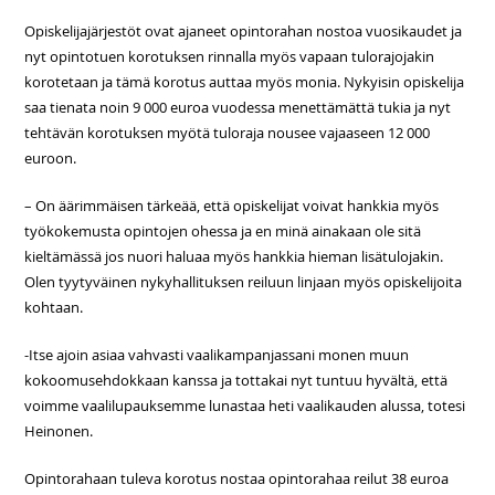
Opiskelijajärjestöt ovat ajaneet opintorahan nostoa vuosikaudet ja
nyt opintotuen korotuksen rinnalla myös vapaan tulorajojakin
korotetaan ja tämä korotus auttaa myös monia. Nykyisin opiskelija
saa tienata noin 9 000 euroa vuodessa menettämättä tukia ja nyt
tehtävän korotuksen myötä tuloraja nousee vajaaseen 12 000
euroon.
– On äärimmäisen tärkeää, että opiskelijat voivat hankkia myös
työkokemusta opintojen ohessa ja en minä ainakaan ole sitä
kieltämässä jos nuori haluaa myös hankkia hieman lisätulojakin.
Olen tyytyväinen nykyhallituksen reiluun linjaan myös opiskelijoita
kohtaan.
-Itse ajoin asiaa vahvasti vaalikampanjassani monen muun
kokoomusehdokkaan kanssa ja tottakai nyt tuntuu hyvältä, että
voimme vaalilupauksemme lunastaa heti vaalikauden alussa, totesi
Heinonen.
Opintorahaan tuleva korotus nostaa opintorahaa reilut 38 euroa