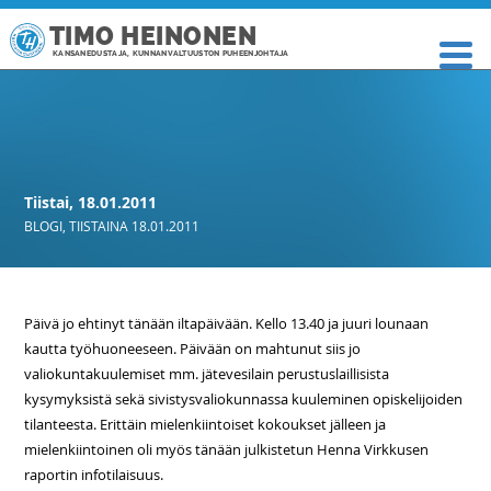
TIMO HEINONEN
KANSANEDUSTAJA, KUNNANVALTUUSTON PUHEENJOHTAJA
Tiistai, 18.01.2011
BLOGI
,
TIISTAINA 18.01.2011
Päivä jo ehtinyt tänään iltapäivään. Kello 13.40 ja juuri lounaan
kautta työhuoneeseen. Päivään on mahtunut siis jo
valiokuntakuulemiset mm. jätevesilain perustuslaillisista
kysymyksistä sekä sivistysvaliokunnassa kuuleminen opiskelijoiden
tilanteesta. Erittäin mielenkiintoiset kokoukset jälleen ja
mielenkiintoinen oli myös tänään julkistetun Henna Virkkusen
raportin infotilaisuus.