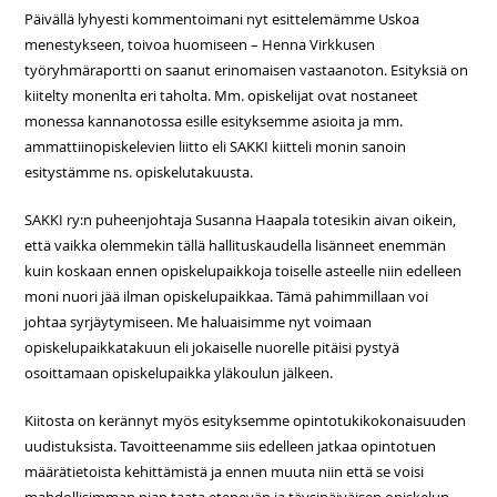
Päivällä lyhyesti kommentoimani nyt esittelemämme
Uskoa
menestykseen, toivoa huomiseen – Henna Virkkusen
työryhmäraportti
on saanut erinomaisen vastaanoton. Esityksiä on
kiitelty monenlta eri taholta. Mm. opiskelijat ovat nostaneet
monessa kannanotossa esille esityksemme asioita ja mm.
ammattiinopiskelevien liitto eli SAKKI kiitteli monin sanoin
esitystämme ns. opiskelutakuusta.
SAKKI ry:n puheenjohtaja Susanna Haapala totesikin aivan oikein,
että vaikka olemmekin tällä hallituskaudella lisänneet enemmän
kuin koskaan ennen opiskelupaikkoja toiselle asteelle niin edelleen
moni nuori jää ilman opiskelupaikkaa. Tämä pahimmillaan voi
johtaa syrjäytymiseen. Me haluaisimme nyt voimaan
opiskelupaikkatakuun eli jokaiselle nuorelle pitäisi pystyä
osoittamaan opiskelupaikka yläkoulun jälkeen.
Kiitosta on kerännyt myös esityksemme opintotukikokonaisuuden
uudistuksista. Tavoitteenamme siis edelleen jatkaa opintotuen
määrätietoista kehittämistä ja ennen muuta niin että se voisi