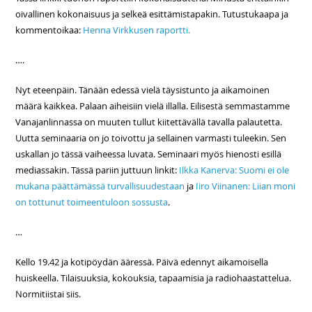
oivallinen kokonaisuus ja selkeä esittämistapakin. Tutustukaapa ja
kommentoikaa:
Henna Virkkusen raportti.
….
Nyt eteenpäin. Tänään edessä vielä täysistunto ja aikamoinen
määrä kaikkea. Palaan aiheisiin vielä illalla. Eilisestä semmastamme
Vanajanlinnassa on muuten tullut kiitettävällä tavalla palautetta.
Uutta seminaaria on jo toivottu ja sellainen varmasti tuleekin. Sen
uskallan jo tässä vaiheessa luvata. Seminaari myös hienosti esillä
mediassakin. Tässä pariin juttuun linkit:
Ilkka Kanerva: Suomi ei ole
mukana päättämässä turvallisuudestaan
ja
Iiro Viinanen: Liian moni
on tottunut toimeentuloon sossusta
.
…
Kello 19.42 ja kotipöydän ääressä. Päivä edennyt aikamoisella
huiskeella. Tilaisuuksia, kokouksia, tapaamisia ja radiohaastattelua.
Normitiistai siis.