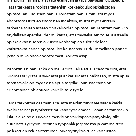
mahdollisimman pian taata etenevän ja täysipäiväisen opiskelun.
Tässä tärkeässä roolissa tietenkin korkeakouluopiskelijoiden
opintotuen uudistaminen ja korottaminen ja minusta myös
ehdottomasti tuen sitominen indeksiin, mutta myös erittäin
tärkeänä toisen asteen opiskelijoiden opintotuen kehittäminen. On
täydellisen epäoikeudenmukaista, että täysi-ikäisen toisella asteella
opiskelevan nuoren aikuisen vanhempien tulot edelleen
vaikuttavat hänen opintotukioikeuteensa. Eriskummallinen jäänne
jostain mikä pitää ehdottomasti korjata asap.
Raportin sininen lanka on meille tuttu eli ajatus ja tavoite siitä, että
Suomessa ”yritteliäisyydestä ja ahkeruudesta palkitaan, mutta apua
tarvitsevalle on myös aina apua tarjolla”. Minusta tämä on
erinomainen ohjenuora kaikelle tälle työlle.
Tämä tarkoittaa osaltaan sitä, että meidän tarvitsee saada kaikki
työkuntoiset ja työikäiset mukaan työelämään. Tähän esitämmekin
lukuisia keinoja. Hyvä esimerkki on vaikkapa vajaatyökykyisille
suunnattu yritysmuotoinen työpankkijärjestelmä ja vammaisten
palkkatuen vakinaistaminen. Myös yrityksiä tulee kannustaa