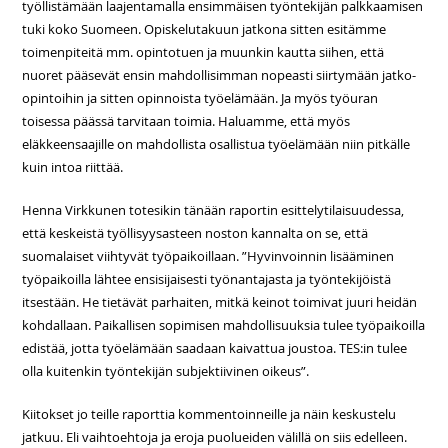
työllistämään laajentamalla ensimmäisen työntekijän palkkaamisen
tuki koko Suomeen. Opiskelutakuun jatkona sitten esitämme
toimenpiteitä mm. opintotuen ja muunkin kautta siihen, että
nuoret pääsevät ensin mahdollisimman nopeasti siirtymään jatko-
opintoihin ja sitten opinnoista työelämään. Ja myös työuran
toisessa päässä tarvitaan toimia. Haluamme, että myös
eläkkeensaajille on mahdollista osallistua työelämään niin pitkälle
kuin intoa riittää.
Henna Virkkunen totesikin tänään raportin esittelytilaisuudessa,
että keskeistä työllisyysasteen noston kannalta on se, että
suomalaiset viihtyvät työpaikoillaan. ”Hyvinvoinnin lisääminen
työpaikoilla lähtee ensisijaisesti työnantajasta ja työntekijöistä
itsestään. He tietävät parhaiten, mitkä keinot toimivat juuri heidän
kohdallaan. Paikallisen sopimisen mahdollisuuksia tulee työpaikoilla
edistää, jotta työelämään saadaan kaivattua joustoa. TES:in tulee
olla kuitenkin työntekijän subjektiivinen oikeus”.
Kiitokset jo teille raporttia kommentoinneille ja näin keskustelu
jatkuu. Eli vaihtoehtoja ja eroja puolueiden välillä on siis edelleen.