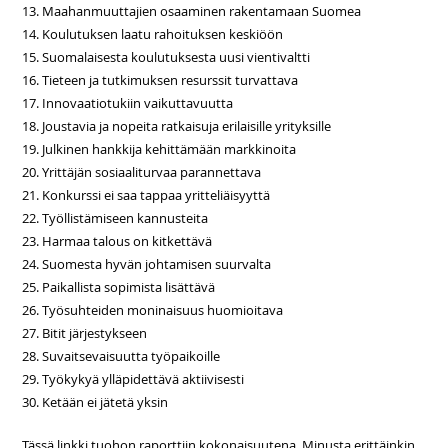
13. Maahanmuuttajien osaaminen rakentamaan Suomea
14. Koulutuksen laatu rahoituksen keskiöön
15. Suomalaisesta koulutuksesta uusi vientivaltti
16. Tieteen ja tutkimuksen resurssit turvattava
17. Innovaatiotukiin vaikuttavuutta
18. Joustavia ja nopeita ratkaisuja erilaisille yrityksille
19. Julkinen hankkija kehittämään markkinoita
20. Yrittäjän sosiaaliturvaa parannettava
21. Konkurssi ei saa tappaa yritteliäisyyttä
22. Työllistämiseen kannusteita
23. Harmaa talous on kitkettävä
24. Suomesta hyvän johtamisen suurvalta
25. Paikallista sopimista lisättävä
26. Työsuhteiden moninaisuus huomioitava
27. Bitit järjestykseen
28. Suvaitsevaisuutta työpaikoille
29. Työkykyä ylläpidettävä aktiivisesti
30. Ketään ei jätetä yksin
Tässä linkki tuohon raporttiin kokonaisuutena. Minusta erittäinkin