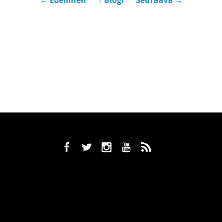
← Edellinen
￪ Blogi
Seuraava →
b
a
x
r
,