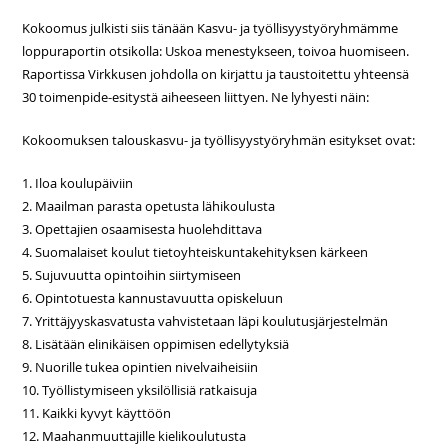
Kokoomus julkisti siis tänään Kasvu- ja työllisyystyöryhmämme
loppuraportin otsikolla:
Uskoa menestykseen, toivoa huomiseen
.
Raportissa Virkkusen johdolla on kirjattu ja taustoitettu yhteensä
30 toimenpide-esitystä aiheeseen liittyen. Ne lyhyesti näin:
Kokoomuksen talouskasvu- ja työllisyystyöryhmän esitykset ovat:
1. Iloa koulupäiviin
2. Maailman parasta opetusta lähikoulusta
3. Opettajien osaamisesta huolehdittava
4. Suomalaiset koulut tietoyhteiskuntakehityksen kärkeen
5. Sujuvuutta opintoihin siirtymiseen
6. Opintotuesta kannustavuutta opiskeluun
7. Yrittäjyyskasvatusta vahvistetaan läpi koulutusjärjestelmän
8. Lisätään elinikäisen oppimisen edellytyksiä
9. Nuorille tukea opintien nivelvaiheisiin
10. Työllistymiseen yksilöllisiä ratkaisuja
11. Kaikki kyvyt käyttöön
12. Maahanmuuttajille kielikoulutusta