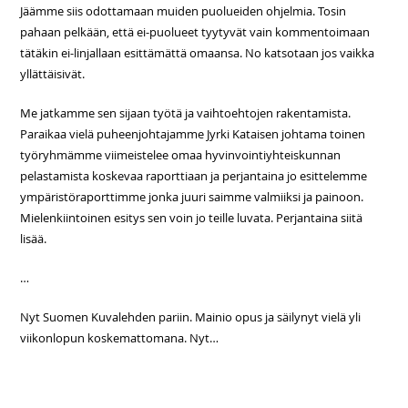
Jäämme siis odottamaan muiden puolueiden ohjelmia. Tosin
pahaan pelkään, että ei-puolueet tyytyvät vain kommentoimaan
tätäkin ei-linjallaan esittämättä omaansa. No katsotaan jos vaikka
yllättäisivät.
Me jatkamme sen sijaan työtä ja vaihtoehtojen rakentamista.
Paraikaa vielä puheenjohtajamme Jyrki Kataisen johtama toinen
työryhmämme viimeistelee omaa hyvinvointiyhteiskunnan
pelastamista koskevaa raporttiaan ja perjantaina jo esittelemme
ympäristöraporttimme jonka juuri saimme valmiiksi ja painoon.
Mielenkiintoinen esitys sen voin jo teille luvata. Perjantaina siitä
lisää.
…
Nyt Suomen Kuvalehden pariin. Mainio opus ja säilynyt vielä yli
viikonlopun koskemattomana. Nyt…