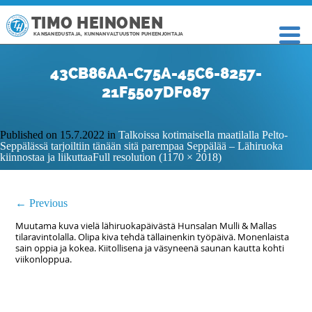
TIMO HEINONEN
KANSANEDUSTAJA, KUNNANVALTUUSTON PUHEENJOHTAJA
43CB86AA-C75A-45C6-8257-
21F5507DF087
Published on
15.7.2022
in
Talkoissa kotimaisella maatilalla Pelto-
Seppälässä tarjoiltiin tänään sitä parempaa Seppälää – Lähiruoka
kiinnostaa ja liikuttaa
Full resolution (1170 × 2018)
←
Previous
Muutama kuva vielä lähiruokapäivästä Hunsalan Mulli & Mallas
tilaravintolalla. Olipa kiva tehdä tällainenkin työpäivä. Monenlaista
sain oppia ja kokea. Kiitollisena ja väsyneenä saunan kautta kohti
viikonloppua.