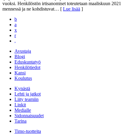
vuoksi. Henkilöstön irtisanomiset toteutetaan maaliskuun 2021
mennessä ja ne kohdistuvat
… [
Lue lisää
]
b
a
x
r
,
Avustaja
Blogi
Eduskuntatyö
Henkilötiedot
Kansi
Koulutus
Kynästä
Lehti ja jatkot
Liity teamiin
Linkit
Medialle
Sidonnaisuudet
Tarina
Timo-tuotteita