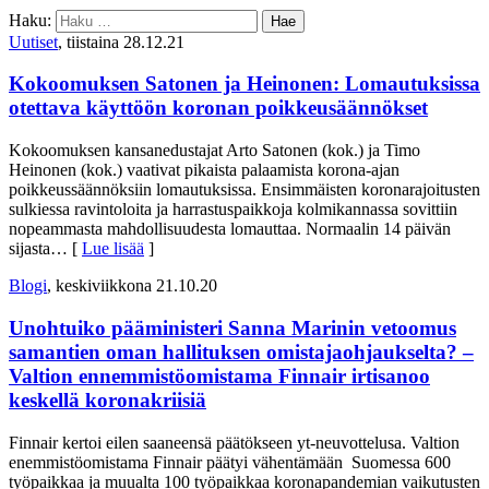
Haku:
Uutiset
, tiistaina 28.12.21
Kokoomuksen Satonen ja Heinonen: Lomautuksissa
otettava käyttöön koronan poikkeusäännökset
Kokoomuksen kansanedustajat Arto Satonen (kok.) ja Timo
Heinonen (kok.) vaativat pikaista palaamista korona-ajan
poikkeussäännöksiin lomautuksissa. Ensimmäisten koronarajoitusten
sulkiessa ravintoloita ja harrastuspaikkoja kolmikannassa sovittiin
nopeammasta mahdollisuudesta lomauttaa. Normaalin 14 päivän
sijasta
… [
Lue lisää
]
Blogi
, keskiviikkona 21.10.20
Unohtuiko pääministeri Sanna Marinin vetoomus
samantien oman hallituksen omistajaohjaukselta? –
Valtion ennemmistöomistama Finnair irtisanoo
keskellä koronakriisiä
Finnair kertoi eilen saaneensä päätökseen yt-neuvottelusa. Valtion
enemmistöomistama Finnair päätyi vähentämään Suomessa 600
työpaikkaa ja muualta 100 työpaikkaa koronapandemian vaikutusten