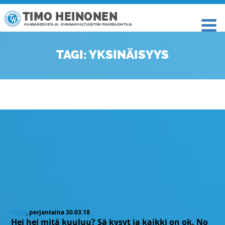
TIMO HEINONEN
KANSANEDUSTAJA, KUNNANVALTUUSTON PUHEENJOHTAJA
TAGI: YKSINÄISYYS
Blogi
, perjantaina 30.03.18
Hei hei mitä kuuluu? Sä kysyt ja kaikki on ok. No