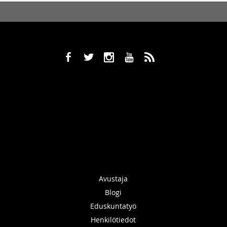
b
a
x
r
,
Avustaja
Blogi
Eduskuntatyö
Henkilötiedot