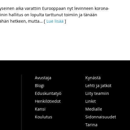
yseinen aika varattiin Eurooppaan nyt levinneen korona-
in hallitus on lopulta tarttunut toimiin ja tänään
ähän hetkeen, mutta
… [
Lue lisää
]
Avustaja
Kynästä
Blogi
Lehti ja jatkot
Eduskuntatyö
Liity teamiin
Henkilötiedot
Linkit
Kansi
Medialle
Koulutus
Sidonnaisuudet
Tarina