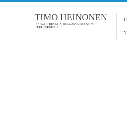
TIMO HEINONEN
U
KANSANEDUSTAJA, KUNNANVALTUUSTON
PUHEENJOHTAJA
Y
TAGI: YDIN