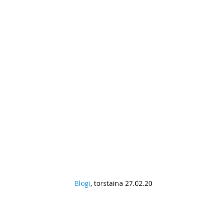
KOKOOMUS
Blogi
, torstaina 27.02.20
Ydin-Hämeen Kokoomus ja Ypäjän
Korona-epidemia leviää Euroopa