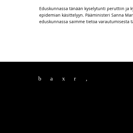
Eduskunnassa tänään kyselytunti peruttiin ja k
epidemian käsittelyyn. Pääministeri Sanna Marin
eduskunnassa saimme tietoa varautumisesta t
b
a
x
r
,