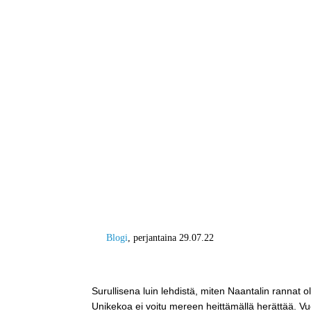
Blogi
, perjantaina 29.07.22
Latvavesistä se lähtee – Järvien 
Surullisena luin lehdistä, miten Naantalin rannat o
Unikekoa ei voitu mereen heittämällä herättää. Vu