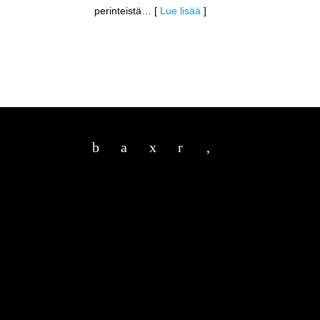
perinteistä
… [
Lue lisää
]
b
a
x
r
,