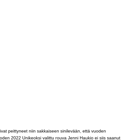
ja Itämeren suojelua tulee jatkaa
livat peittyneet niin sakkaiseen sinilevään, että vuoden
oden 2022 Unikeoksi valittu rouva Jenni Haukio ei siis saanut