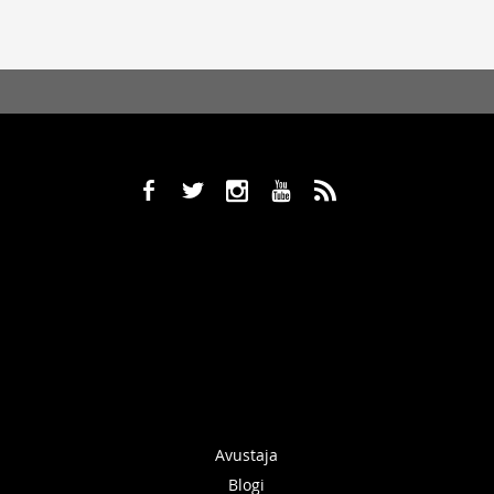
b
a
x
r
,
Avustaja
Blogi