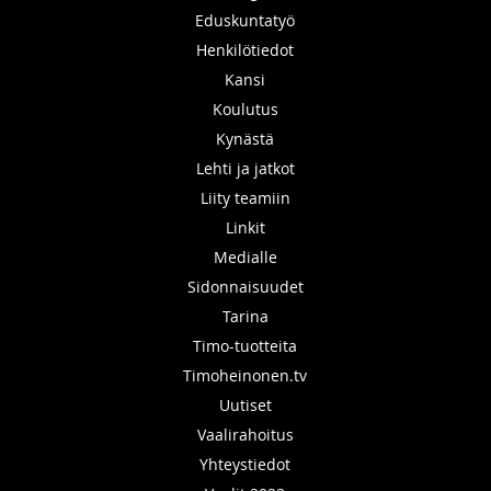
Eduskuntatyö
Henkilötiedot
Kansi
Koulutus
Kynästä
Lehti ja jatkot
Liity teamiin
Linkit
Medialle
Sidonnaisuudet
Tarina
Timo-tuotteita
Timoheinonen.tv
Uutiset
Vaalirahoitus
Yhteystiedot