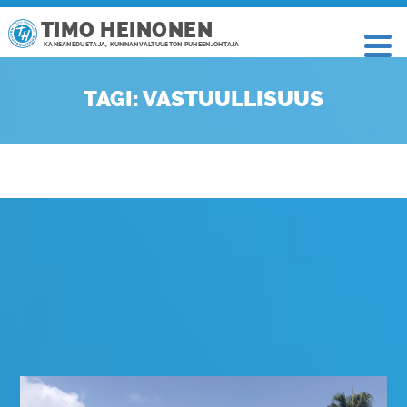
TIMO HEINONEN
KANSANEDUSTAJA, KUNNANVALTUUSTON PUHEENJOHTAJA
TAGI: VASTUULLISUUS