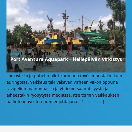
Blogi
, tiistaina 06.08.19
Port Aventura Aquapark – Hellepäivän virkistys
Lomaviikko ja puhelin ollut kuumana myös muustakin kuin
auringosta. Veikkaus teki vakavan virheen viikonloppuna
ravipelien mainonnassa ja yhtiö on saanut syystä ja
aiheestakin ryöpytystä mediassa. Itse toimin Veikkauksen
hallintoneuvoston puheenjohtajana
… [
Lue lisää
]