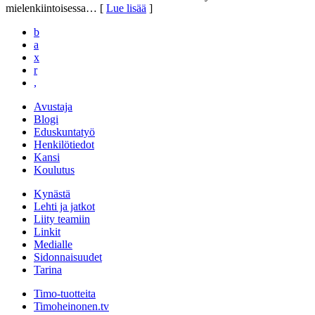
mielenkiintoisessa
… [
Lue lisää
]
b
a
x
r
,
Avustaja
Blogi
Eduskuntatyö
Henkilötiedot
Kansi
Koulutus
Kynästä
Lehti ja jatkot
Liity teamiin
Linkit
Medialle
Sidonnaisuudet
Tarina
Timo-tuotteita
Timoheinonen.tv