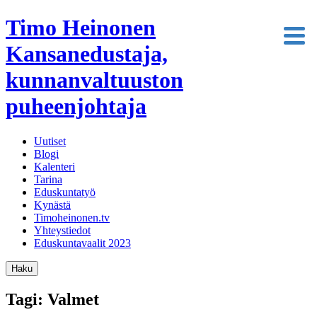
Timo Heinonen
Kansanedustaja,
kunnanvaltuuston
puheenjohtaja
Uutiset
Blogi
Kalenteri
Tarina
Eduskuntatyö
Kynästä
Timoheinonen.tv
Yhteystiedot
Eduskuntavaalit 2023
Haku
Tagi: Valmet