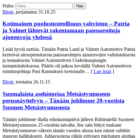
Haku:
Blogi
, perjantaina 31.10.25
Kotimainen puolustusteollisuus vahvistuu – Patria
ja Valmet lähtevät rakentamaan panssaroituja
ajoneuvoja yhdessä
Lisää hyviä uutisia. Tänään Patria Land ja Valmet Automotive Patria
kertoivat aiesopimuksesta panssaroitujen ajoneuvojen valmistuksesta
ja testauksesta Valmet Automotiven Uudenkaupungin
tuotantolaitoksessa. Päätös oli jatkoa keväällä Valmet Automotiven
toimitusjohtaja Pasi Rannuksen kertomalle
… [
Lue lisää
]
Blogi
, torstaina 26.11.15
Suomalaista asehistoriaa Metsästysmuseon
perusnäyttelyyn – Tänään juhlimme 20-vuotista
Suomen Metsästysmuseota
Tänään juhlimme illalla eduskuntapäivä jälleen Riihimäellä Suomen
Metsästysmuseon 25-vuotista taivalta. Itse sain liittyä mukaan
Metsästysmuseon väkeen tämän vuoden alussa kun minut valittiin
museon hallitukseen. Juhlavuotena olikin erityisen mieluinen aloittaa