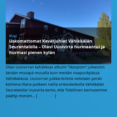
Blogi
, perjantaina 31.05.19
Uskomattomat Kevätjuhlat Vähikkälän
Seurantalolla – Olavi Uusivirta hurmaantui ja
hurmasi pienen kylän
Olavi Uusivirran kahdeksas albumi ”Skorpioni” julkaistiin
tänään missäpä muualla kuin meidän naapurikylässä
Vähikkälässä. Uusivirran Julkkaribileitä vietetään peräti
kolmena iltana putkeen näillä erikoiskeikoilla Vähikkälän
Seuratalolla! Uusivirta kertoi, että ”Edellinen kiertueemme
päättyi monien
… [
Lue lisää
]