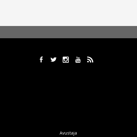
b
a
x
r
,
Avustaja