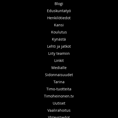
Blogi
Eduskuntatyö
Henkilötiedot
Kansi
Koulutus
Kynästä
Lehti ja jatkot
Liity teamiin
Linkit
Medialle
Sidonnaisuudet
Tarina
Timo-tuotteita
Timoheinonen.tv
Uutiset
Vaalirahoitus
Yhteystiedot