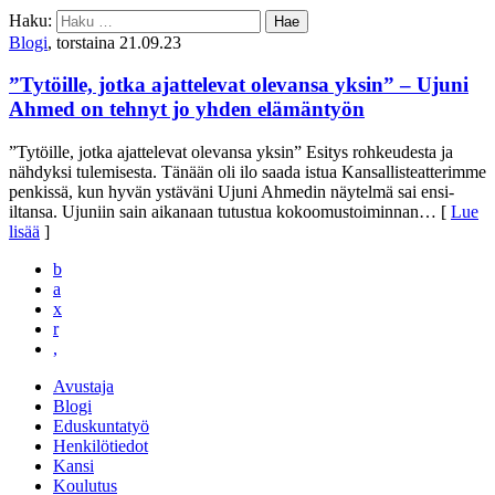
Haku:
Blogi
, torstaina 21.09.23
”Tytöille, jotka ajattelevat olevansa yksin” – Ujuni
Ahmed on tehnyt jo yhden elämäntyön
”Tytöille, jotka ajattelevat olevansa yksin” Esitys rohkeudesta ja
nähdyksi tulemisesta. Tänään oli ilo saada istua Kansallisteatterimme
penkissä, kun hyvän ystäväni Ujuni Ahmedin näytelmä sai ensi-
iltansa. Ujuniin sain aikanaan tutustua kokoomustoiminnan
… [
Lue
lisää
]
b
a
x
r
,
Avustaja
Blogi
Eduskuntatyö
Henkilötiedot
Kansi
Koulutus