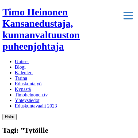
Timo Heinonen
Kansanedustaja,
kunnanvaltuuston
puheenjohtaja
Uutiset
Blogi
Kalenteri
Tarina
Eduskuntatyö
Kynästä
Timoheinonen.tv
Yhteystiedot
Eduskuntavaalit 2023
Haku
Tagi: ”Tytöille