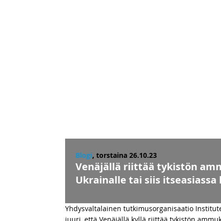
Blogi
, torstaina 26.10.23
Venäjällä riittää tykistön am
Ukrainalle tai siis itseasiassa
Yhdysvaltalainen tutkimusorganisaatio Institut
juuri, että Venäjällä kyllä riittää tykistön am