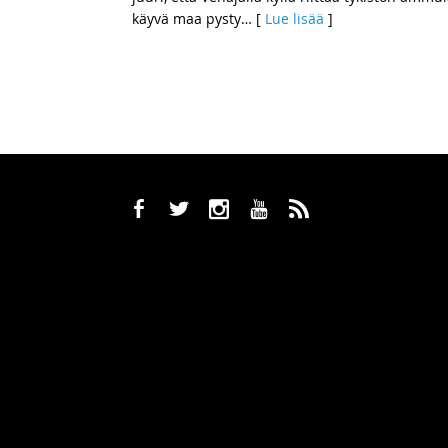
käyvä maa pysty
… [
Lue lisää
]
b
a
x
r
,