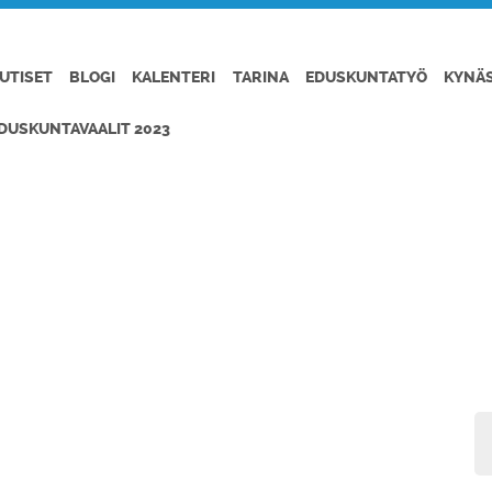
UTISET
BLOGI
KALENTERI
TARINA
EDUSKUNTATYÖ
KYNÄ
DUSKUNTAVAALIT 2023
TÖN KRANAATIT