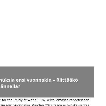
muksia ensi vuonnakin – Riittääkö
 lännellä?
e for the Study of War eli ISW kertoi omassa raportissaan
muksia ensi vuonnakin. Vuoden 2022 tasoa ei hyökkäyssotaa