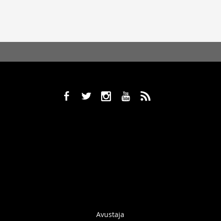
b
a
x
r
,
Avustaja