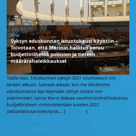
Blogi
, tiistaina 07.09.21
Syksyn eduskunnan istuntokausi käyntiin –
Toivotaan, että Marinin hallitus peruu
budjettiriihessä poliisien ja tieteen
määrärahaleikkaukset
Täällä taas. Eduskunnan syksyn 2021 istuntokausi siis
tänään alkuun. Samaan aikaan, kun me lähdemme
eduskunnassa läpi käymään syksyn asioita niin
pääministeri Sanna Marin kokoaa vasemmistohallituksensa
budjettiriiheen viimeistelemään vuoden 2022
valtiontalousarvioesitystä.
… [
Lue lisää
]