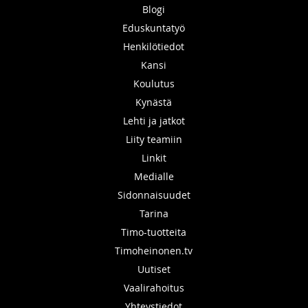
Blogi
Eduskuntatyö
Henkilötiedot
Kansi
Koulutus
Kynästä
Lehti ja jatkot
Liity teamiin
Linkit
Medialle
Sidonnaisuudet
Tarina
Timo-tuotteita
Timoheinonen.tv
Uutiset
Vaalirahoitus
Yhteystiedot