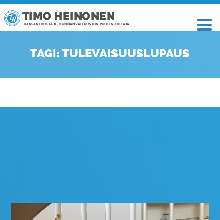
TIMO HEINONEN
KANSANEDUSTAJA, KUNNANVALTUUSTON PUHEENJOHTAJA
TAGI: TULEVAISUUSLUPAUS