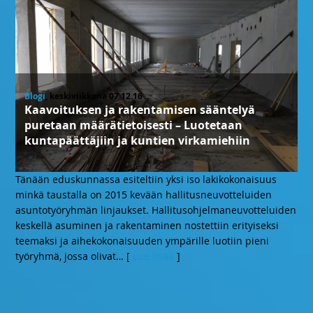
Blogi
, keskiviikkona 07.12.16
Kaavoituksen ja rakentamisen sääntelyä
puretaan määrätietoisesti – Luotetaan
kuntapäättäjiin ja kuntien virkamiehiin
Tänään eduskunnassa esiteltiin yksi iso lakikokonaisuus
minkä taustalla on 2015 kevään hallitusneuvotteluiden
asuntotyöryhmän linjaukset. Hallitusohjelmaneuvotteluiden
keskellä asuminen ja rakentaminen nostettiin erityiseksi
teemaksi ja aihekokonaisuuden ympärille luotiin pieni
työryhmä, jossa olivat
… [
Lue lisää
]