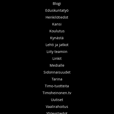
Blogi
Eduskuntatyö
Henkilötiedot
Kansi
Koulutus
Kynästä
Lehti ja jatkot
Liity teamiin
Linkit
Medialle
Sidonnaisuudet
Tarina
Timo-tuotteita
Timoheinonen.tv
Uutiset
Vaalirahoitus
Yhteystiedot