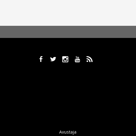
b
a
x
r
,
Avustaja