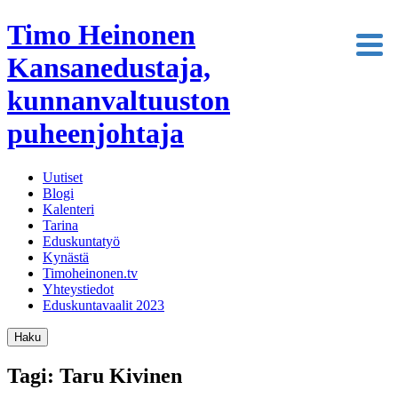
Timo Heinonen
Kansanedustaja,
kunnanvaltuuston
puheenjohtaja
Uutiset
Blogi
Kalenteri
Tarina
Eduskuntatyö
Kynästä
Timoheinonen.tv
Yhteystiedot
Eduskuntavaalit 2023
Haku
Tagi: Taru Kivinen