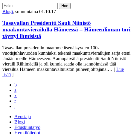
Haku:
Blogi
, sunnuntaina 01.10.17
Tasavallan Presidentti Sauli Niinistö
maakuntavierailulla Hämeessä – Hämeenlinnan tori
täyttyi ihmisistä
Tasavallan presidentin maamme itsenäisyyden 100-
vuotisjuhlavuoden kunniaksi tekemä maakuntavierailujen sarja eteni
tänään meille Hämeeseen. Aamupäivällä presidentti Sauli Niinistö
vieraili Riihimäellä ja oli kunnia saada olla isännöimässä tätä
vierailua Hämeen maakuntavaltuuston puheenjohtajana.
… [
Lue
lisää
]
b
a
x
r
,
Avustaja
Blogi
Eduskuntatyö
Henkilötiedot