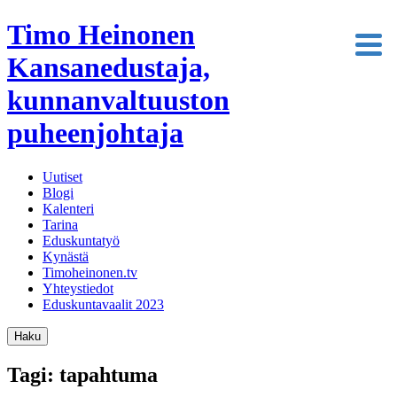
Timo Heinonen
Kansanedustaja,
kunnanvaltuuston
puheenjohtaja
Uutiset
Blogi
Kalenteri
Tarina
Eduskuntatyö
Kynästä
Timoheinonen.tv
Yhteystiedot
Eduskuntavaalit 2023
Haku
Tagi: tapahtuma