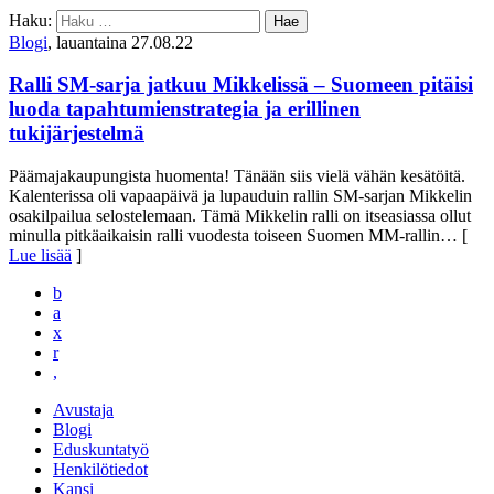
Haku:
Blogi
, lauantaina 27.08.22
Ralli SM-sarja jatkuu Mikkelissä – Suomeen pitäisi
luoda tapahtumienstrategia ja erillinen
tukijärjestelmä
Päämajakaupungista huomenta! Tänään siis vielä vähän kesätöitä.
Kalenterissa oli vapaapäivä ja lupauduin rallin SM-sarjan Mikkelin
osakilpailua selostelemaan. Tämä Mikkelin ralli on itseasiassa ollut
minulla pitkäaikaisin ralli vuodesta toiseen Suomen MM-rallin
… [
Lue lisää
]
b
a
x
r
,
Avustaja
Blogi
Eduskuntatyö
Henkilötiedot
Kansi