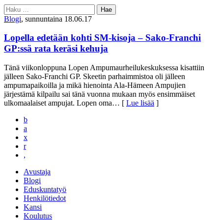
Haku:
Blogi
, sunnuntaina 18.06.17
Lopella edetään kohti SM-kisoja – Sako-Franchi
GP:ssä rata keräsi kehuja
Tänä viikonloppuna Lopen Ampumaurheilukeskuksessa kisattiin
jälleen Sako-Franchi GP. Skeetin parhaimmistoa oli jälleen
ampumapaikoilla ja mikä hienointa Ala-Hämeen Ampujien
järjestämä kilpailu sai tänä vuonna mukaan myös ensimmäiset
ulkomaalaiset ampujat. Lopen oma
… [
Lue lisää
]
b
a
x
r
,
Avustaja
Blogi
Eduskuntatyö
Henkilötiedot
Kansi
Koulutus