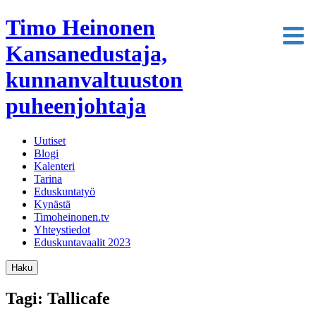
Timo Heinonen
Kansanedustaja,
kunnanvaltuuston
puheenjohtaja
Uutiset
Blogi
Kalenteri
Tarina
Eduskuntatyö
Kynästä
Timoheinonen.tv
Yhteystiedot
Eduskuntavaalit 2023
Haku
Tagi: Tallicafe