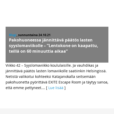
Blogi
, sunnuntaina 24.10.21
Pakohuoneessa jännittävä päätös lasten
syyslomaviikolle – ”Lentokone on kaapattu,
teillä on 60 minuuttia aikaa”
Viikko 42 – Syyslomaviikko koululaisille. Ja vauhdikas ja
jännittävä päätös lasten lomaviikolle saatiinkin Helsingissä.
Netistä valikoitui kohteeksi Katajanokalla seitsemään
pakohuonetta pyörittävä EXITE Escape Room ja täytyy sanoa,
että emme pettyneet.
… [
Lue lisää
]