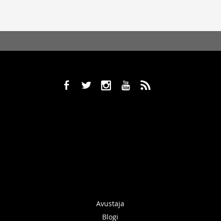
b
a
x
r
,
Avustaja
Blogi