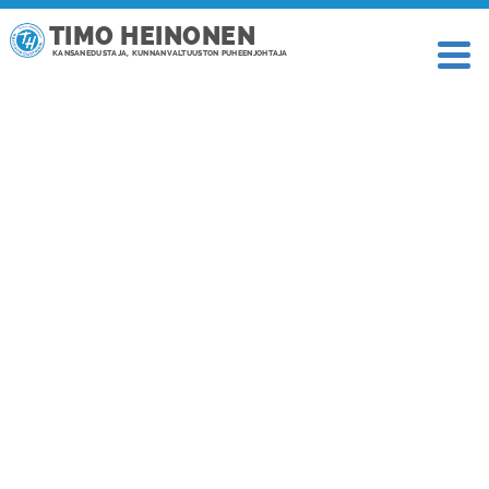
TIMO HEINONEN
KANSANEDUSTAJA, KUNNANVALTUUSTON PUHEENJOHTAJA
TAGI: SYYSLOMA