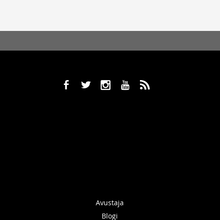
b
a
x
r
,
Avustaja
Blogi