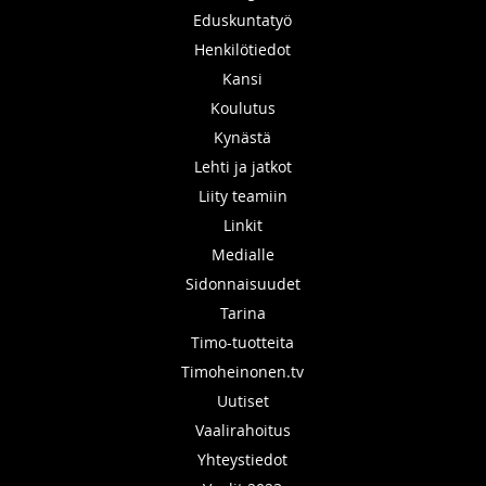
Eduskuntatyö
Henkilötiedot
Kansi
Koulutus
Kynästä
Lehti ja jatkot
Liity teamiin
Linkit
Medialle
Sidonnaisuudet
Tarina
Timo-tuotteita
Timoheinonen.tv
Uutiset
Vaalirahoitus
Yhteystiedot