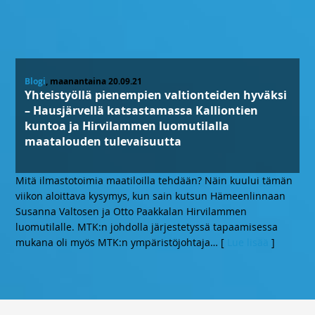
Blogi
, maanantaina 20.09.21
Yhteistyöllä pienempien valtionteiden hyväksi
– Hausjärvellä katsastamassa Kalliontien
kuntoa ja Hirvilammen luomutilalla
maatalouden tulevaisuutta
Mitä ilmastotoimia maatiloilla tehdään? Näin kuului tämän
viikon aloittava kysymys, kun sain kutsun Hämeenlinnaan
Susanna Valtosen ja Otto Paakkalan Hirvilammen
luomutilalle. MTK:n johdolla järjestetyssä tapaamisessa
mukana oli myös MTK:n ympäristöjohtaja
… [
Lue lisää
]