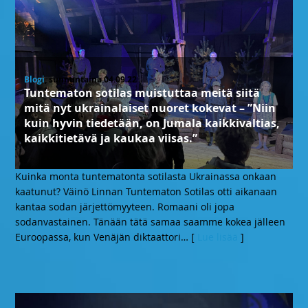
Blogi
, sunnuntaina 04.09.22
Tuntematon sotilas muistuttaa meitä siitä
mitä nyt ukrainalaiset nuoret kokevat – ”Niin
kuin hyvin tiedetään, on Jumala kaikkivaltias,
kaikkitietävä ja kaukaa viisas.”
Kuinka monta tuntematonta sotilasta Ukrainassa onkaan
kaatunut? Väinö Linnan Tuntematon Sotilas otti aikanaan
kantaa sodan järjettömyyteen. Romaani oli jopa
sodanvastainen. Tänään tätä samaa saamme kokea jälleen
Euroopassa, kun Venäjän diktaattori
… [
Lue lisää
]